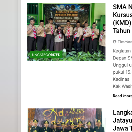
SMA N
Kursu
(KMD)
Tahun
TimMed
Kegiatan
UNCATEGORIZED
Depan SM
Unggul u
pukul 15
Kadinas,
Kak Wasi
Read Mor
Langk
Jatayu
Jawa 