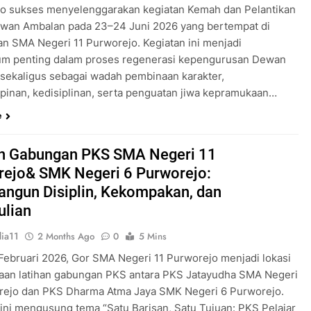
o sukses menyelenggarakan kegiatan Kemah dan Pelantikan
wan Ambalan pada 23–24 Juni 2026 yang bertempat di
an SMA Negeri 11 Purworejo. Kegiatan ini menjadi
m penting dalam proses regenerasi kepengurusan Dewan
sekaligus sebagai wadah pembinaan karakter,
inan, kedisiplinan, serta penguatan jiwa kepramukaan…
e
an Gabungan PKS SMA Negeri 11
rejo& SMK Negeri 6 Purworejo:
ngun Disiplin, Kekompakan, dan
ulian
ia11
2 Months Ago
0
5 Mins
 Februari 2026, Gor SMA Negeri 11 Purworejo menjadi lokasi
aan latihan gabungan PKS antara PKS Jatayudha SMA Negeri
rejo dan PKS Dharma Atma Jaya SMK Negeri 6 Purworejo.
 ini mengusung tema “Satu Barisan, Satu Tujuan: PKS Pelajar