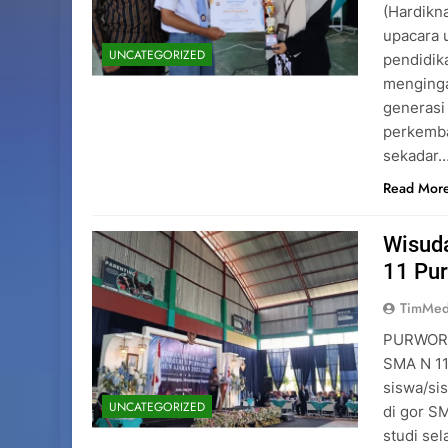
(Hardikn
upacara 
UNCATEGORIZED
pendidik
menginga
generasi
perkemba
sekadar
Read Mor
Wisuda
11 Pu
TimMed
PURWOREJ
SMA N 11
siswa/sis
UNCATEGORIZED
di gor S
studi sel