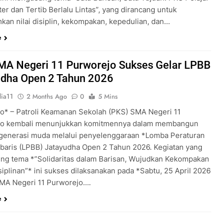
er dan Tertib Berlalu Lintas”, yang dirancang untuk
an nilai disiplin, kekompakan, kepedulian, dan…
e
MA Negeri 11 Purworejo Sukses Gelar LPBB
udha Open 2 Tahun 2026
ia11
2 Months Ago
0
5 Mins
o* – Patroli Keamanan Sekolah (PKS) SMA Negeri 11
jo kembali menunjukkan komitmennya dalam membangun
 generasi muda melalui penyelenggaraan *Lomba Peraturan
rbaris (LPBB) Jatayudha Open 2 Tahun 2026. Kegiatan yang
g tema *”Solidaritas dalam Barisan, Wujudkan Kekompakan
iplinan”* ini sukses dilaksanakan pada *Sabtu, 25 April 2026
MA Negeri 11 Purworejo….
e