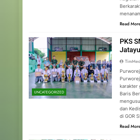
Berkarakt
menanamk
Read Mor
PKS S
Jatay
TimMed
Purworej
Purwore
karakter
UNCATEGORIZED
Baris Be
mengusun
dan Kedis
di GOR S
Read Mor