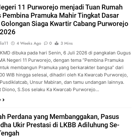
Pengabdian Generasi P
egeri 11 Purworejo menjadi Tuan Rumah
s Pembina Pramuka Mahir Tingkat Dasar
 Golongan Siaga Kwartir Cabang Purworejo
 2026
ia11
4 Weeks Ago
0
3 Mins
 KMD dibuka pada hari Senin, 6 Juli 2026 di pangkalan Gugus
A Negeri 11 Purworejo, dengan tema “Pembina Pramuka
ntuk membangun Pramuka yang berkarakter bangsa” dari
.00 WIB hingga selesai, dihadiri oleh Ka Kwarcab Purworejo,
 Pusdiklatcab, Unsur Mabiran, dan tamu undangan lainnya.
t Diono, S.Sos selaku Ka Kwarcab Purworejo…
e
ah Perdana yang Membanggakan, Pasus
dha Ukir Prestasi di LKBB Adiluhung Se-
Tengah