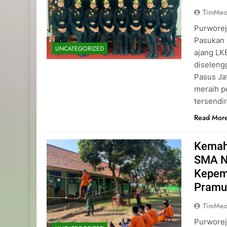
TimMed
Purworej
Pasukan 
UNCATEGORIZED
ajang L
diseleng
Pasus Ja
meraih p
tersendi
Read Mor
Kemah
SMA N
Kepemi
Pramu
TimMed
Purworej