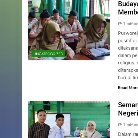
Budaya
Memben
TimMed
Purworej
positif d
dilaksan
UNCATEGORIZED
dalam pe
religius,
diterapk
hari di 
Read Mor
Seman
Negeri
TimMed
Dalam ra