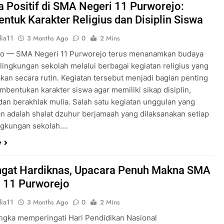
 Positif di SMA Negeri 11 Purworejo:
tuk Karakter Religius dan Disiplin Siswa
ia11
3 Months Ago
0
2 Mins
o — SMA Negeri 11 Purworejo terus menanamkan budaya
i lingkungan sekolah melalui berbagai kegiatan religius yang
akan secara rutin. Kegiatan tersebut menjadi bagian penting
mbentukan karakter siswa agar memiliki sikap disiplin,
 dan berakhlak mulia. Salah satu kegiatan unggulan yang
an adalah shalat dzuhur berjamaah yang dilaksanakan setiap
lingkungan sekolah….
e
gat Hardiknas, Upacara Penuh Makna SMA
 11 Purworejo
ia11
3 Months Ago
0
2 Mins
ngka memperingati Hari Pendidikan Nasional