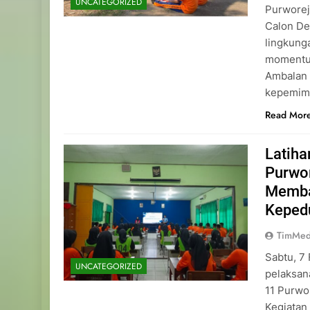
UNCATEGORIZED
Purworej
Calon De
lingkung
momentu
Ambalan 
kepemimp
Read Mor
Latih
Purwo
Memba
Keped
TimMed
Sabtu, 7
UNCATEGORIZED
pelaksan
11 Purwo
Kegiatan