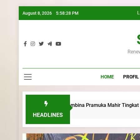
L
Skip
August 8, 2026
5:58:29 PM
K
to
content
Renew
L
K
HOME
PROFIL
rsus Pembina Pramuka Mahir Tingkat Dasar (KMD) Golongan 
HEADLINES