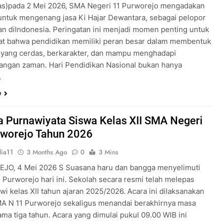
as)pada 2 Mei 2026, SMA Negeri 11 Purworejo mengadakan
untuk mengenang jasa Ki Hajar Dewantara, sebagai pelopor
an diIndonesia. Peringatan ini menjadi momen penting untuk
t bahwa pendidikan memiliki peran besar dalam membentuk
 yang cerdas, berkarakter, dan mampu menghadapi
ngan zaman. Hari Pendidikan Nasional bukan hanya
…
e
 Purnawiyata Siswa Kelas XII SMA Negeri
rworejo Tahun 2026
ia11
3 Months Ago
0
3 Mins
O, 4 Mei 2026 S Suasana haru dan bangga menyelimuti
 Purworejo hari ini. Sekolah secara resmi telah melepas
wi kelas XII tahun ajaran 2025/2026. Acara ini dilaksanakan
MA N 11 Purworejo sekaligus menandai berakhirnya masa
ama tiga tahun. Acara yang dimulai pukul 09.00 WIB ini