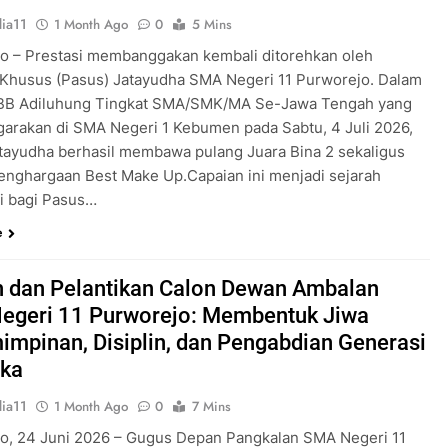
ia11
1 Month Ago
0
5 Mins
o – Prestasi membanggakan kembali ditorehkan oleh
Khusus (Pasus) Jatayudha SMA Negeri 11 Purworejo. Dalam
KBB Adiluhung Tingkat SMA/SMK/MA Se-Jawa Tengah yang
garakan di SMA Negeri 1 Kebumen pada Sabtu, 4 Juli 2026,
tayudha berhasil membawa pulang Juara Bina 2 sekaligus
enghargaan Best Make Up.Capaian ini menjadi sejarah
ri bagi Pasus…
e
 dan Pelantikan Calon Dewan Ambalan
egeri 11 Purworejo: Membentuk Jiwa
mpinan, Disiplin, dan Pengabdian Generasi
ka
ia11
1 Month Ago
0
7 Mins
o, 24 Juni 2026 – Gugus Depan Pangkalan SMA Negeri 11