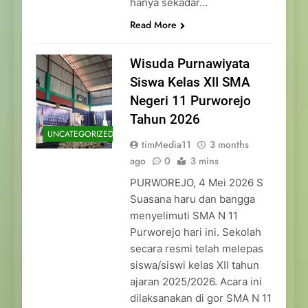
hanya sekadar…
Read More
Wisuda Purnawiyata
Siswa Kelas XII SMA
Negeri 11 Purworejo
Tahun 2026
UNCATEGORIZED
timMedia11
3 months
ago
0
3 mins
PURWOREJO, 4 Mei 2026 S
Suasana haru dan bangga
menyelimuti SMA N 11
Purworejo hari ini. Sekolah
secara resmi telah melepas
siswa/siswi kelas XII tahun
ajaran 2025/2026. Acara ini
dilaksanakan di gor SMA N 11