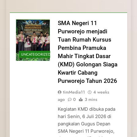
Membentuk Jiwa
Membentuk Jiwa Kepemimpinan,
Membangun Disiplin, Kekompakan, dan
Kwartir Cabang Purworejo Tahun 2026
Kepemimpinan, Disiplin,
Disiplin, dan Pengabdian Generasi
Kepedulian
dan Pengabdian Generasi
Pramuka
SMA Negeri 11
Pramuka
Purworejo menjadi
Tuan Rumah Kursus
Pembina Pramuka
UNCATEGORIZED
Mahir Tingkat Dasar
(KMD) Golongan Siaga
Kwartir Cabang
Purworejo Tahun 2026
timMedia11
4 weeks
ago
0
3 mins
Kegiatan KMD dibuka pada
hari Senin, 6 Juli 2026 di
pangkalan Gugus Depan
SMA Negeri 11 Purworejo,