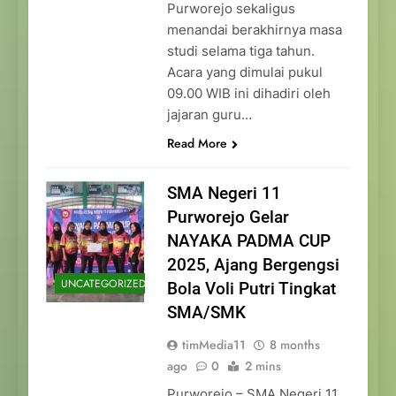
Purworejo sekaligus
menandai berakhirnya masa
studi selama tiga tahun.
Acara yang dimulai pukul
09.00 WIB ini dihadiri oleh
jajaran guru…
Read More
SMA Negeri 11
Purworejo Gelar
NAYAKA PADMA CUP
2025, Ajang Bergengsi
UNCATEGORIZED
Bola Voli Putri Tingkat
SMA/SMK
timMedia11
8 months
ago
0
2 mins
Purworejo – SMA Negeri 11