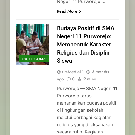
Negeri 11 Purworejo….
Read More
Budaya Positif di SMA
Negeri 11 Purworejo:
Membentuk Karakter
Religius dan Disiplin
UNCATEGORIZED
Siswa
timMedia11
3 months
ago
0
2 mins
Purworejo — SMA Negeri 11
Purworejo terus
menanamkan budaya positif
di lingkungan sekolah
melalui berbagai kegiatan
religius yang dilaksanakan
secara rutin. Kegiatan