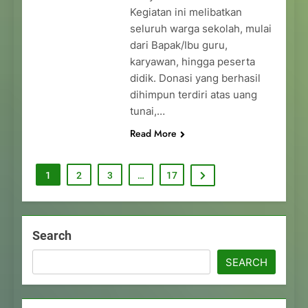
Kegiatan ini melibatkan
seluruh warga sekolah, mulai
dari Bapak/Ibu guru,
karyawan, hingga peserta
didik. Donasi yang berhasil
dihimpun terdiri atas uang
tunai,…
Read More
1
2
3
…
17
Search
SEARCH