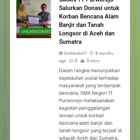
Salurkan Donasi untuk
Korban Bencana Alam
Banjir dan Tanah
UNCATEGORIZED
Longsor di Aceh dan
Sumatra
timMedia11
8 months
ago
0
2 mins
Dalam rangka menunjukkan
kepedulian sosial terhadap
masyarakat yang terdampak
bencana, SMA Negeri 11
Purworejo melaksanakan
kegiatan penggalangan
donasi untuk korban
bencana alam banjir dan
tanah longsor yang terjadi di
wilayah Aceh dan Sumatra.