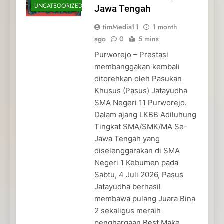
UNCATEGORIZED
Jawa Tengah
timMedia11
1 month
ago
0
5 mins
Purworejo – Prestasi
membanggakan kembali
ditorehkan oleh Pasukan
Khusus (Pasus) Jatayudha
SMA Negeri 11 Purworejo.
Dalam ajang LKBB Adiluhung
Tingkat SMA/SMK/MA Se-
Jawa Tengah yang
diselenggarakan di SMA
Negeri 1 Kebumen pada
Sabtu, 4 Juli 2026, Pasus
Jatayudha berhasil
membawa pulang Juara Bina
2 sekaligus meraih
penghargaan Best Make