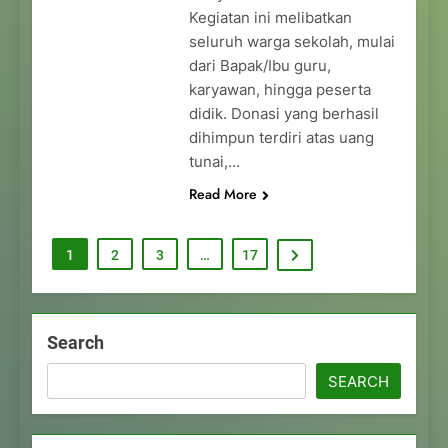
Kegiatan ini melibatkan
seluruh warga sekolah, mulai
dari Bapak/Ibu guru,
karyawan, hingga peserta
didik. Donasi yang berhasil
dihimpun terdiri atas uang
tunai,…
Read More
1
2
3
…
17
Search
SEARCH