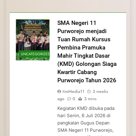
Membentuk Jiwa
Membentuk Jiwa Kepemimpinan,
Membangun Disiplin, Kekompakan, dan
Kwartir Cabang Purworejo Tahun 2026
Kepemimpinan, Disiplin,
Disiplin, dan Pengabdian Generasi
Kepedulian
dan Pengabdian Generasi
Pramuka
SMA Negeri 11
Pramuka
Purworejo menjadi
Tuan Rumah Kursus
Pembina Pramuka
UNCATEGORIZED
Mahir Tingkat Dasar
(KMD) Golongan Siaga
Kwartir Cabang
Purworejo Tahun 2026
timMedia11
3 weeks
ago
0
3 mins
Kegiatan KMD dibuka pada
hari Senin, 6 Juli 2026 di
pangkalan Gugus Depan
SMA Negeri 11 Purworejo,