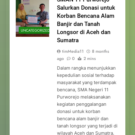
Salurkan Donasi untuk
Korban Bencana Alam
Banjir dan Tanah
UNCATEGORIZED
Longsor di Aceh dan
Sumatra
timMedia11
8 months
ago
0
2 mins
Dalam rangka menunjukkan
kepedulian sosial terhadap
masyarakat yang terdampak
bencana, SMA Negeri 11
Purworejo melaksanakan
kegiatan penggalangan
donasi untuk korban
bencana alam banjir dan
tanah longsor yang terjadi di
wilayah Aceh dan Sumatra.