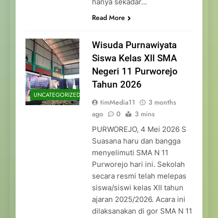
hanya sekadar…
Read More
Wisuda Purnawiyata
Siswa Kelas XII SMA
Negeri 11 Purworejo
Tahun 2026
UNCATEGORIZED
timMedia11
3 months
ago
0
3 mins
PURWOREJO, 4 Mei 2026 S
Suasana haru dan bangga
menyelimuti SMA N 11
Purworejo hari ini. Sekolah
secara resmi telah melepas
siswa/siswi kelas XII tahun
ajaran 2025/2026. Acara ini
dilaksanakan di gor SMA N 11