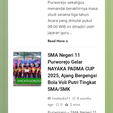
Purworejo sekaligus
menandai berakhirnya masa
studi selama tiga tahun.
Acara yang dimulai pukul
09.00 WIB ini dihadiri oleh
jajaran guru…
Read More
SMA Negeri 11
Purworejo Gelar
NAYAKA PADMA CUP
2025, Ajang Bergengsi
UNCATEGORIZED
Bola Voli Putri Tingkat
SMA/SMK
timMedia11
8 months
ago
0
2 mins
Purworejo – SMA Negeri 11