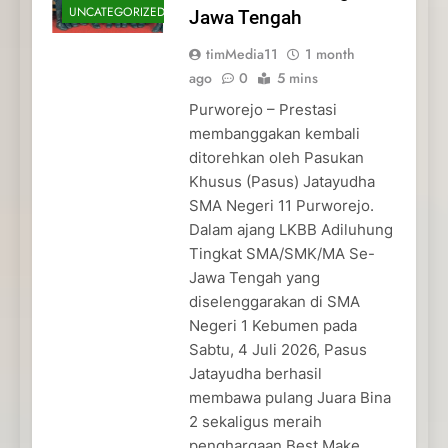
UNCATEGORIZED
Jawa Tengah
timMedia11
1 month
ago
0
5 mins
Purworejo – Prestasi
membanggakan kembali
ditorehkan oleh Pasukan
Khusus (Pasus) Jatayudha
SMA Negeri 11 Purworejo.
Dalam ajang LKBB Adiluhung
Tingkat SMA/SMK/MA Se-
Jawa Tengah yang
diselenggarakan di SMA
Negeri 1 Kebumen pada
Sabtu, 4 Juli 2026, Pasus
Jatayudha berhasil
membawa pulang Juara Bina
2 sekaligus meraih
penghargaan Best Make