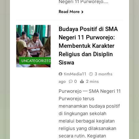
Negeri 11 Purworejo….
Read More
Budaya Positif di SMA
Negeri 11 Purworejo:
Membentuk Karakter
Religius dan Disiplin
UNCATEGORIZED
Siswa
timMedia11
3 months
ago
0
2 mins
Purworejo — SMA Negeri 11
Purworejo terus
menanamkan budaya positif
di lingkungan sekolah
melalui berbagai kegiatan
religius yang dilaksanakan
secara rutin. Kegiatan