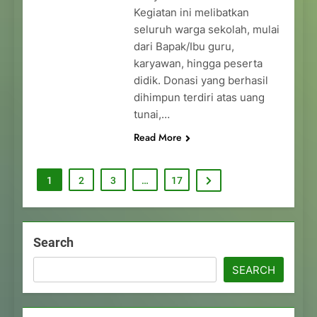
Kegiatan ini melibatkan
seluruh warga sekolah, mulai
dari Bapak/Ibu guru,
karyawan, hingga peserta
didik. Donasi yang berhasil
dihimpun terdiri atas uang
tunai,…
Read More
1
2
3
…
17
Search
SEARCH