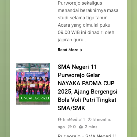
Purworejo sekaligus
menandai berakhirnya masa
studi selama tiga tahun.
Acara yang dimulai pukul
09.00 WIB ini dihadiri oleh
jajaran guru…
Read More
SMA Negeri 11
Purworejo Gelar
NAYAKA PADMA CUP
2025, Ajang Bergengsi
UNCATEGORIZED
Bola Voli Putri Tingkat
SMA/SMK
timMedia11
8 months
ago
0
2 mins
Purworejo – SMA Negeri 11