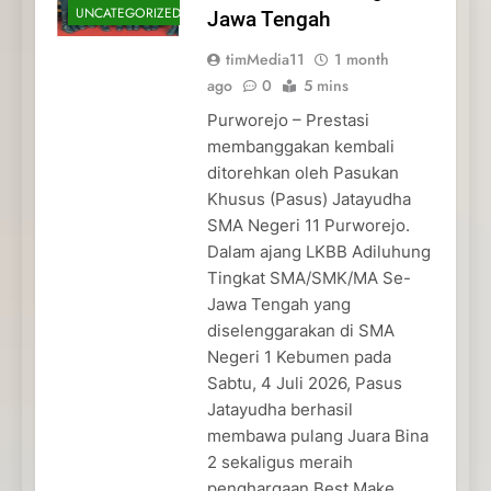
UNCATEGORIZED
Jawa Tengah
timMedia11
1 month
ago
0
5 mins
Purworejo – Prestasi
membanggakan kembali
ditorehkan oleh Pasukan
Khusus (Pasus) Jatayudha
SMA Negeri 11 Purworejo.
Dalam ajang LKBB Adiluhung
Tingkat SMA/SMK/MA Se-
Jawa Tengah yang
diselenggarakan di SMA
Negeri 1 Kebumen pada
Sabtu, 4 Juli 2026, Pasus
Jatayudha berhasil
membawa pulang Juara Bina
2 sekaligus meraih
penghargaan Best Make