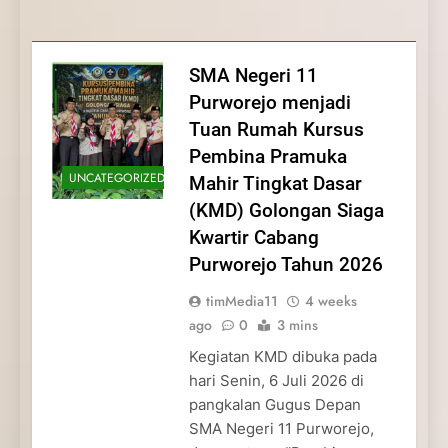
Membentuk Jiwa
Membentuk Jiwa Kepemimpinan,
Membangun Disiplin, Kekompakan, dan
Kwartir Cabang Purworejo Tahun 2026
Kepemimpinan, Disiplin,
Disiplin, dan Pengabdian Generasi
Kepedulian
dan Pengabdian Generasi
Pramuka
SMA Negeri 11
Pramuka
Purworejo menjadi
Tuan Rumah Kursus
Pembina Pramuka
UNCATEGORIZED
Mahir Tingkat Dasar
(KMD) Golongan Siaga
Kwartir Cabang
Purworejo Tahun 2026
timMedia11
4 weeks
ago
0
3 mins
Kegiatan KMD dibuka pada
hari Senin, 6 Juli 2026 di
pangkalan Gugus Depan
SMA Negeri 11 Purworejo,