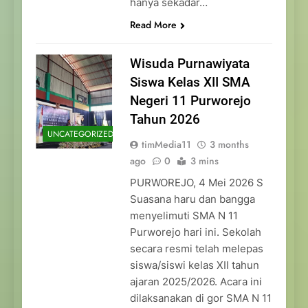
hanya sekadar…
Read More
Wisuda Purnawiyata
Siswa Kelas XII SMA
Negeri 11 Purworejo
Tahun 2026
UNCATEGORIZED
timMedia11
3 months
ago
0
3 mins
PURWOREJO, 4 Mei 2026 S
Suasana haru dan bangga
menyelimuti SMA N 11
Purworejo hari ini. Sekolah
secara resmi telah melepas
siswa/siswi kelas XII tahun
ajaran 2025/2026. Acara ini
dilaksanakan di gor SMA N 11