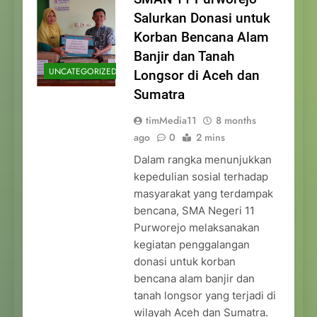
Salurkan Donasi untuk
Korban Bencana Alam
Banjir dan Tanah
UNCATEGORIZED
Longsor di Aceh dan
Sumatra
timMedia11
8 months
ago
0
2 mins
Dalam rangka menunjukkan
kepedulian sosial terhadap
masyarakat yang terdampak
bencana, SMA Negeri 11
Purworejo melaksanakan
kegiatan penggalangan
donasi untuk korban
bencana alam banjir dan
tanah longsor yang terjadi di
wilayah Aceh dan Sumatra.