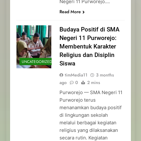
Negeri 11 Purworejo….
Read More
Budaya Positif di SMA
Negeri 11 Purworejo:
Membentuk Karakter
Religius dan Disiplin
UNCATEGORIZED
Siswa
timMedia11
3 months
ago
0
2 mins
Purworejo — SMA Negeri 11
Purworejo terus
menanamkan budaya positif
di lingkungan sekolah
melalui berbagai kegiatan
religius yang dilaksanakan
secara rutin. Kegiatan