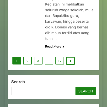
Kegiatan ini melibatkan
seluruh warga sekolah, mulai
dari Bapak/Ibu guru,
karyawan, hingga peserta
didik. Donasi yang berhasil
dihimpun terdiri atas uang
tunai,…
Read More
1
2
3
…
17
Search
SEARCH