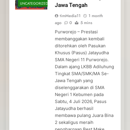
UNCATEGORIZED
Jawa Tengah
timMedia11
1 month
ago
0
5 mins
Purworejo – Prestasi
membanggakan kembali
ditorehkan oleh Pasukan
Khusus (Pasus) Jatayudha
SMA Negeri 11 Purworejo.
Dalam ajang LKBB Adiluhung
Tingkat SMA/SMK/MA Se-
Jawa Tengah yang
diselenggarakan di SMA
Negeri 1 Kebumen pada
Sabtu, 4 Juli 2026, Pasus
Jatayudha berhasil
membawa pulang Juara Bina
2 sekaligus meraih
penghargaan Best Make