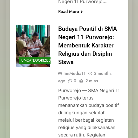
Negeri 11 Purworejo….
Read More
Budaya Positif di SMA
Negeri 11 Purworejo:
Membentuk Karakter
Religius dan Disiplin
UNCATEGORIZED
Siswa
timMedia11
3 months
ago
0
2 mins
Purworejo — SMA Negeri 11
Purworejo terus
menanamkan budaya positif
di lingkungan sekolah
melalui berbagai kegiatan
religius yang dilaksanakan
secara rutin. Kegiatan