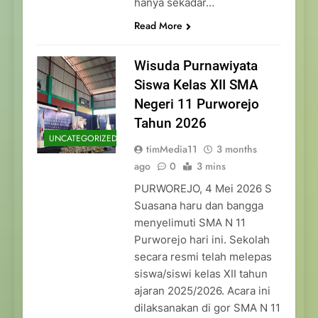
hanya sekadar…
Read More
Wisuda Purnawiyata
Siswa Kelas XII SMA
Negeri 11 Purworejo
Tahun 2026
UNCATEGORIZED
timMedia11
3 months
ago
0
3 mins
PURWOREJO, 4 Mei 2026 S
Suasana haru dan bangga
menyelimuti SMA N 11
Purworejo hari ini. Sekolah
secara resmi telah melepas
siswa/siswi kelas XII tahun
ajaran 2025/2026. Acara ini
dilaksanakan di gor SMA N 11