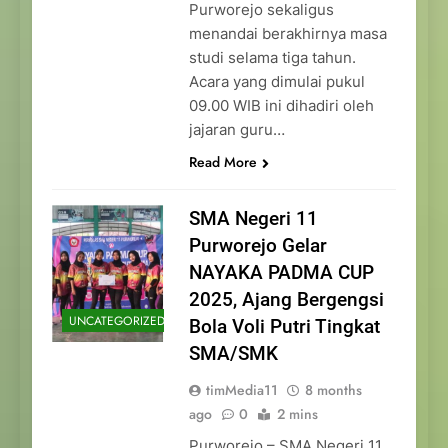
Purworejo sekaligus
menandai berakhirnya masa
studi selama tiga tahun.
Acara yang dimulai pukul
09.00 WIB ini dihadiri oleh
jajaran guru…
Read More
SMA Negeri 11
Purworejo Gelar
NAYAKA PADMA CUP
2025, Ajang Bergengsi
UNCATEGORIZED
Bola Voli Putri Tingkat
SMA/SMK
timMedia11
8 months
ago
0
2 mins
Purworejo – SMA Negeri 11