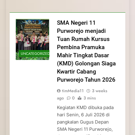
Membentuk Jiwa
Membentuk Jiwa Kepemimpinan,
Membangun Disiplin, Kekompakan, dan
Kwartir Cabang Purworejo Tahun 2026
Kepemimpinan, Disiplin,
Disiplin, dan Pengabdian Generasi
Kepedulian
dan Pengabdian Generasi
Pramuka
SMA Negeri 11
Pramuka
Purworejo menjadi
Tuan Rumah Kursus
Pembina Pramuka
UNCATEGORIZED
Mahir Tingkat Dasar
(KMD) Golongan Siaga
Kwartir Cabang
Purworejo Tahun 2026
timMedia11
3 weeks
ago
0
3 mins
Kegiatan KMD dibuka pada
hari Senin, 6 Juli 2026 di
pangkalan Gugus Depan
SMA Negeri 11 Purworejo,