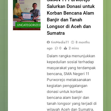
Salurkan Donasi untuk
Korban Bencana Alam
Banjir dan Tanah
UNCATEGORIZED
Longsor di Aceh dan
Sumatra
timMedia11
8 months
ago
0
2 mins
Dalam rangka menunjukkan
kepedulian sosial terhadap
masyarakat yang terdampak
bencana, SMA Negeri 11
Purworejo melaksanakan
kegiatan penggalangan
donasi untuk korban
bencana alam banjir dan
tanah longsor yang terjadi di
wilayah Aceh dan Sumatra.