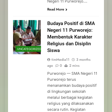
Negeri 11 Purworejo….
Read More
Budaya Positif di SMA
Negeri 11 Purworejo:
Membentuk Karakter
Religius dan Disiplin
UNCATEGORIZED
Siswa
timMedia11
3 months
ago
0
2 mins
Purworejo — SMA Negeri 11
Purworejo terus
menanamkan budaya positif
di lingkungan sekolah
melalui berbagai kegiatan
religius yang dilaksanakan
secara rutin. Kegiatan