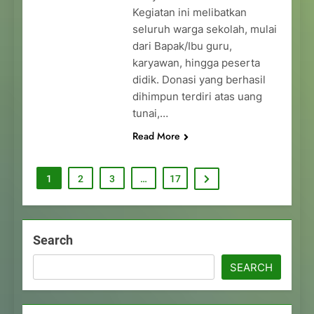
Kegiatan ini melibatkan
seluruh warga sekolah, mulai
dari Bapak/Ibu guru,
karyawan, hingga peserta
didik. Donasi yang berhasil
dihimpun terdiri atas uang
tunai,…
Read More
1
2
3
…
17
Search
SEARCH