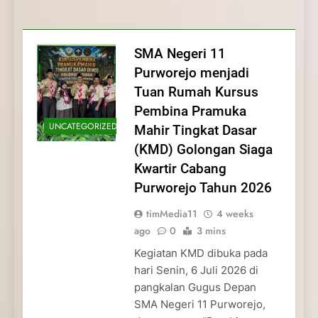
Membentuk Jiwa
Membentuk Jiwa Kepemimpinan,
Membangun Disiplin, Kekompakan, dan
Kwartir Cabang Purworejo Tahun 2026
Kepemimpinan, Disiplin,
Disiplin, dan Pengabdian Generasi
Kepedulian
dan Pengabdian Generasi
Pramuka
SMA Negeri 11
Pramuka
Purworejo menjadi
Tuan Rumah Kursus
Pembina Pramuka
UNCATEGORIZED
Mahir Tingkat Dasar
(KMD) Golongan Siaga
Kwartir Cabang
Purworejo Tahun 2026
timMedia11
4 weeks
ago
0
3 mins
Kegiatan KMD dibuka pada
hari Senin, 6 Juli 2026 di
pangkalan Gugus Depan
SMA Negeri 11 Purworejo,