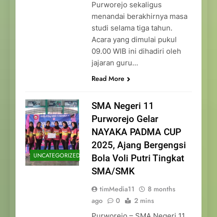
Purworejo sekaligus
menandai berakhirnya masa
studi selama tiga tahun.
Acara yang dimulai pukul
09.00 WIB ini dihadiri oleh
jajaran guru…
Read More
SMA Negeri 11
Purworejo Gelar
NAYAKA PADMA CUP
2025, Ajang Bergengsi
UNCATEGORIZED
Bola Voli Putri Tingkat
SMA/SMK
timMedia11
8 months
ago
0
2 mins
Purworejo – SMA Negeri 11