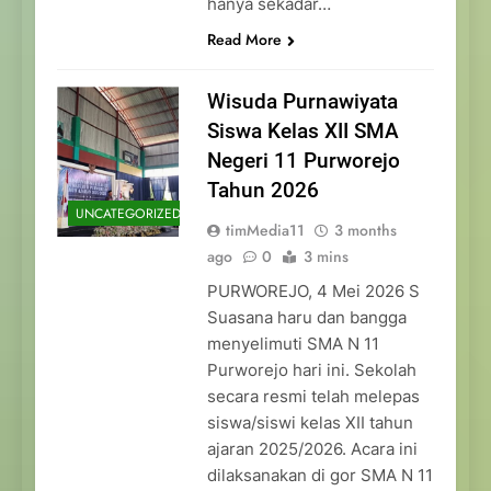
hanya sekadar…
Read More
Wisuda Purnawiyata
Siswa Kelas XII SMA
Negeri 11 Purworejo
Tahun 2026
UNCATEGORIZED
timMedia11
3 months
ago
0
3 mins
PURWOREJO, 4 Mei 2026 S
Suasana haru dan bangga
menyelimuti SMA N 11
Purworejo hari ini. Sekolah
secara resmi telah melepas
siswa/siswi kelas XII tahun
ajaran 2025/2026. Acara ini
dilaksanakan di gor SMA N 11