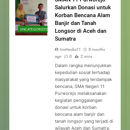
Salurkan Donasi untuk
Korban Bencana Alam
Banjir dan Tanah
UNCATEGORIZED
Longsor di Aceh dan
Sumatra
timMedia11
8 months
ago
0
2 mins
Dalam rangka menunjukkan
kepedulian sosial terhadap
masyarakat yang terdampak
bencana, SMA Negeri 11
Purworejo melaksanakan
kegiatan penggalangan
donasi untuk korban
bencana alam banjir dan
tanah longsor yang terjadi di
wilayah Aceh dan Sumatra.