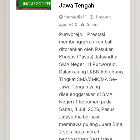
UNCATEGORIZED
Jawa Tengah
timMedia11
1 month
ago
0
5 mins
Purworejo – Prestasi
membanggakan kembali
ditorehkan oleh Pasukan
Khusus (Pasus) Jatayudha
SMA Negeri 11 Purworejo.
Dalam ajang LKBB Adiluhung
Tingkat SMA/SMK/MA Se-
Jawa Tengah yang
diselenggarakan di SMA
Negeri 1 Kebumen pada
Sabtu, 4 Juli 2026, Pasus
Jatayudha berhasil
membawa pulang Juara Bina
2 sekaligus meraih
penghargaan Best Make