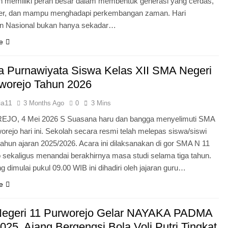
n memiliki peran besar dalam membentuk generasi yang cerdas,
ter, dan mampu menghadapi perkembangan zaman. Hari
an Nasional bukan hanya sekadar…
e
 Purnawiyata Siswa Kelas XII SMA Negeri
worejo Tahun 2026
ia11
3 Months Ago
0
3 Mins
O, 4 Mei 2026 S Suasana haru dan bangga menyelimuti SMA
orejo hari ini. Sekolah secara resmi telah melepas siswa/siswi
 tahun ajaran 2025/2026. Acara ini dilaksanakan di gor SMA N 11
 sekaligus menandai berakhirnya masa studi selama tiga tahun.
g dimulai pukul 09.00 WIB ini dihadiri oleh jajaran guru…
e
egeri 11 Purworejo Gelar NAYAKA PADMA
25, Ajang Bergengsi Bola Voli Putri Tingkat