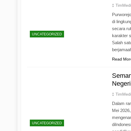
TimMed
Purworej
di lingku
secara ru
UNCATEGORIZED
karakter s
Salah sat
berjamaah
Read Mor
Seman
Negeri
TimMed
Dalam ran
Mei 2026
mengenang
UNCATEGORIZED
diIndones