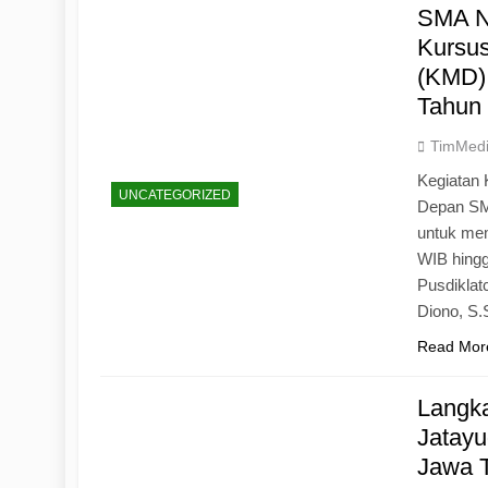
SMA N
Kursu
(KMD)
Tahun
TimMed
Kegiatan 
UNCATEGORIZED
Depan SM
untuk mem
WIB hingg
Pusdiklat
Diono, S
Read Mor
Langk
Jatayu
Jawa 