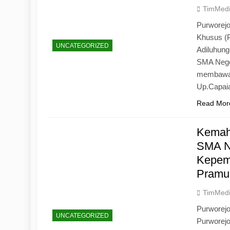
TimMed
Purworejo
Khusus (
UNCATEGORIZED
Adiluhun
SMA Neger
membawa 
Up.Capaia
Read Mor
Kemah
SMA N
Kepemi
Pramu
TimMed
Purworej
UNCATEGORIZED
Purworej