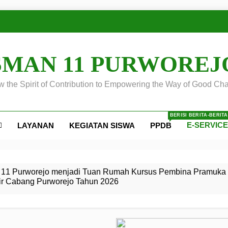
SMAN 11 PURWOREJ
 the Spirit of Contribution to Empowering the Way of Good Cha
BERISI BERITA-BERIT
E-SERVIC
LAYANAN
KEGIATAN SISWA
PPDB
ejo
 Calon
S SMA
ursus
s
egeri 11
 SMK
11 Purworejo menjadi Tuan Rumah Kursus Pembina Pramuka 
ir Cabang Purworejo Tahun 2026
r Tingkat
i di LKBB
 Jiwa
Membangun
di pangkalan Gugus Depan
ehkan oleh Pasukan Khusus
SMA Negeri 11 Purworejo
o menjadi lokasi pelaksanaan
 Siaga
ngah
, dan
dan
dana yang Membanggakan, Pasus Jatayudha Ukir Prestasi di
ejo Tahun
Pramuka