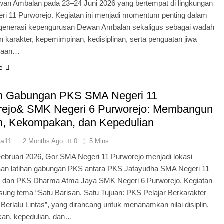
an Ambalan pada 23–24 Juni 2026 yang bertempat di lingkungan
i 11 Purworejo. Kegiatan ini menjadi momentum penting dalam
egenerasi kepengurusan Dewan Ambalan sekaligus sebagai wadah
 karakter, kepemimpinan, kedisiplinan, serta penguatan jiwa
kaan…
e
an Gabungan PKS SMA Negeri 11
rejo& SMK Negeri 6 Purworejo: Membangun
in, Kekompakan, dan Kepedulian
ia11
2 Months Ago
0
5 Mins
Februari 2026, Gor SMA Negeri 11 Purworejo menjadi lokasi
aan latihan gabungan PKS antara PKS Jatayudha SMA Negeri 11
o dan PKS Dharma Atma Jaya SMK Negeri 6 Purworejo. Kegiatan
sung tema “Satu Barisan, Satu Tujuan: PKS Pelajar Berkarakter
 Berlalu Lintas”, yang dirancang untuk menanamkan nilai disiplin,
an, kepedulian, dan…