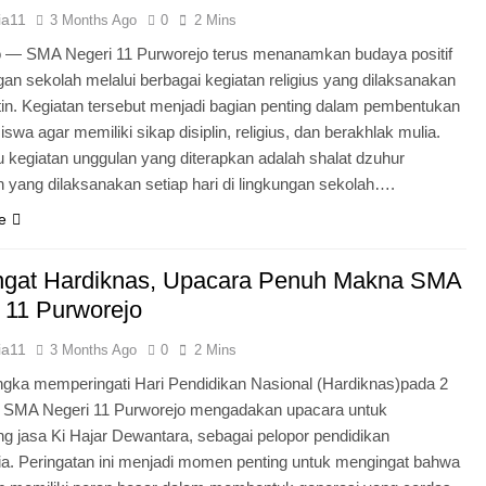
ia11
3 Months Ago
0
2 Mins
o — SMA Negeri 11 Purworejo terus menanamkan budaya positif
ngan sekolah melalui berbagai kegiatan religius yang dilaksanakan
tin. Kegiatan tersebut menjadi bagian penting dalam pembentukan
iswa agar memiliki sikap disiplin, religius, dan berakhlak mulia.
u kegiatan unggulan yang diterapkan adalah shalat dzuhur
 yang dilaksanakan setiap hari di lingkungan sekolah….
e
gat Hardiknas, Upacara Penuh Makna SMA
 11 Purworejo
ia11
3 Months Ago
0
2 Mins
gka memperingati Hari Pendidikan Nasional (Hardiknas)pada 2
, SMA Negeri 11 Purworejo mengadakan upacara untuk
 jasa Ki Hajar Dewantara, sebagai pelopor pendidikan
ia. Peringatan ini menjadi momen penting untuk mengingat bahwa