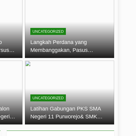
embentuk Jiwa Kepemimpinan, Disiplin,
jo: Membangun Disiplin, Kekompakan,
UNCATEGORIZED
un 2026
o
Langkah Perdana yang
rsus
Membanggakan, Pasus
dan Disiplin Siswa
Jatayudha Ukir Prestasi di
longan
LKBB Adiluhung Se-Jawa
Tengah
UNCATEGORIZED
alon
Latihan Gabungan PKS SMA
geri
Negeri 11 Purworejo& SMK
k Jiwa
Negeri 6 Purworejo:
 dan
Membangun Disiplin,