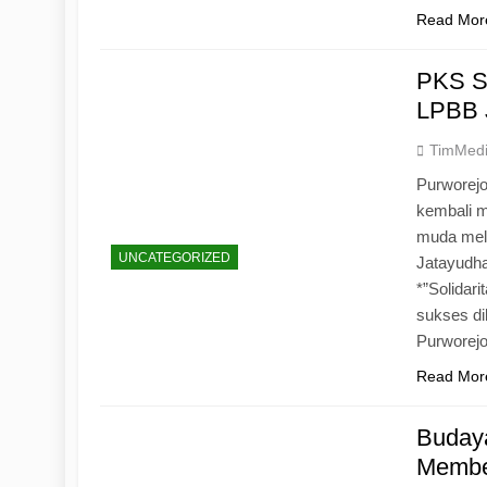
Read Mor
PKS S
LPBB 
TimMed
Purworejo
kembali 
muda mela
UNCATEGORIZED
Jatayudh
*”Solidar
sukses di
Purworej
Read Mor
Budaya
Memben