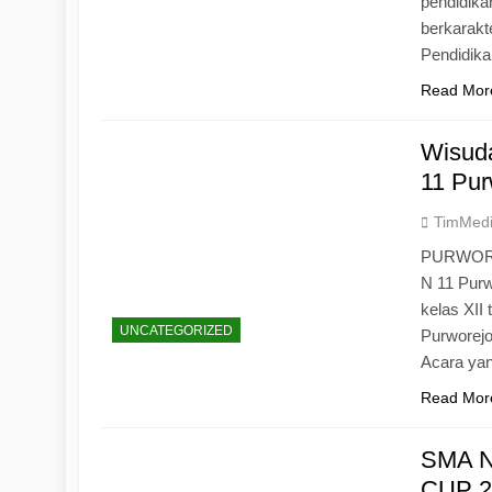
pendidika
berkarak
Pendidik
Read Mor
Wisuda
11 Pur
TimMed
PURWOREJ
N 11 Purw
kelas XII
UNCATEGORIZED
Purworejo
Acara yan
Read Mor
SMA N
CUP 20