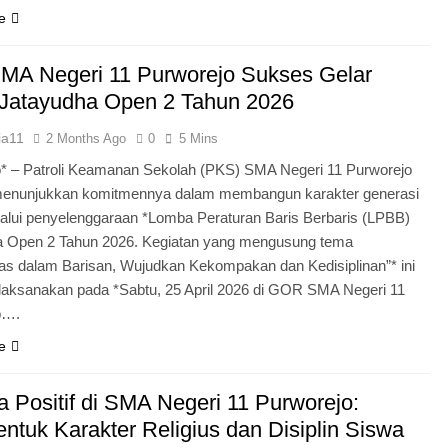
e
MA Negeri 11 Purworejo Sukses Gelar
Jatayudha Open 2 Tahun 2026
ia11
2 Months Ago
0
5 Mins
* – Patroli Keamanan Sekolah (PKS) SMA Negeri 11 Purworejo
menunjukkan komitmennya dalam membangun karakter generasi
lui penyelenggaraan *Lomba Peraturan Baris Berbaris (LPBB)
a Open 2 Tahun 2026. Kegiatan yang mengusung tema
itas dalam Barisan, Wujudkan Kekompakan dan Kedisiplinan”* ini
laksanakan pada *Sabtu, 25 April 2026 di GOR SMA Negeri 11
o….
e
 Positif di SMA Negeri 11 Purworejo:
tuk Karakter Religius dan Disiplin Siswa