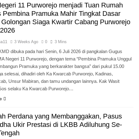
egeri 11 Purworejo menjadi Tuan Rumah
Pengabdian Generasi P
s Pembina Pramuka Mahir Tingkat Dasar
 Golongan Siaga Kwartir Cabang Purworejo
 2026
ia11
3 Weeks Ago
0
3 Mins
KMD dibuka pada hari Senin, 6 Juli 2026 di pangkalan Gugus
A Negeri 11 Purworejo, dengan tema “Pembina Pramuka Unggul
bangun Pramuka yang berkarakter bangsa” dari pukul 15.00
a selesai, dihadiri oleh Ka Kwarcab Purworejo, Kadinas,
cab, Unsur Mabiran, dan tamu undangan lainnya. Kak Wasit
.Sos selaku Ka Kwarcab Purworejo…
e
ah Perdana yang Membanggakan, Pasus
dha Ukir Prestasi di LKBB Adiluhung Se-
Tengah