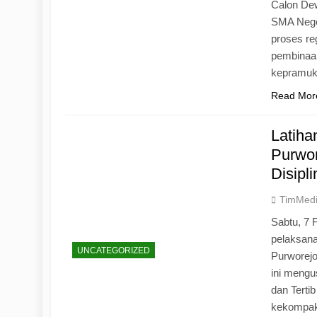
Calon Dew
SMA Neger
proses r
pembinaan
kepramu
Read Mor
Latih
Purwo
Disipl
TimMed
Sabtu, 7 
pelaksan
UNCATEGORIZED
Purworej
ini mengu
dan Tertib
kekompak