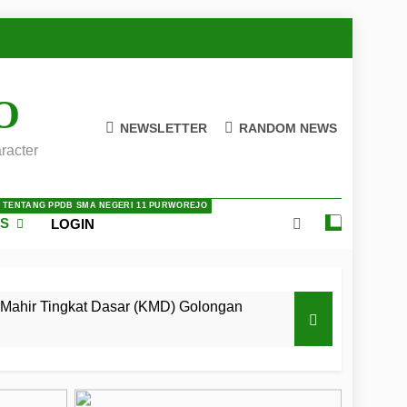
O
NEWSLETTER
RANDOM NEWS
racter
A TENTANG PPDB SMA NEGERI 11 PURWOREJO
ES
LOGIN
Mahir Tingkat Dasar (KMD) Golongan
 LKBB Adiluhung Se-Jawa Tengah