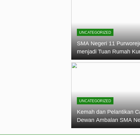
elantikan Calon Dewan Ambalan SMA Negeri 11 Purworejo: M
dian Generasi Pramuka
ungan PKS SMA Negeri 11 Purworejo& SMK Negeri 6 Purwore
ian
UNCATEGORIZED
eri 11 Purworejo Sukses Gelar LPBB Jatayudha Open 2 Tah
SMA Negeri 11 Purworej
menjadi Tuan Rumah Ku
tif di SMA Negeri 11 Purworejo: Membentuk Karakter Religius 
Pembina Pramuka Mahir
Tingkat Dasar (KMD) Go
Siaga Kwartir Cabang
Purworejo Tahun 2026
UNCATEGORIZED
Kemah dan Pelantikan C
Dewan Ambalan SMA Ne
11 Purworejo: Membentu
Kepemimpinan, Disiplin,