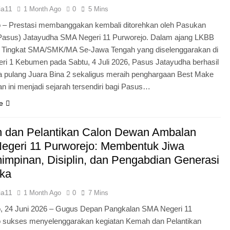
ia11
1 Month Ago
0
5 Mins
 – Prestasi membanggakan kembali ditorehkan oleh Pasukan
Pasus) Jatayudha SMA Negeri 11 Purworejo. Dalam ajang LKBB
g Tingkat SMA/SMK/MA Se-Jawa Tengah yang diselenggarakan di
i 1 Kebumen pada Sabtu, 4 Juli 2026, Pasus Jatayudha berhasil
pulang Juara Bina 2 sekaligus meraih penghargaan Best Make
n ini menjadi sejarah tersendiri bagi Pasus…
e
 dan Pelantikan Calon Dewan Ambalan
egeri 11 Purworejo: Membentuk Jiwa
mpinan, Disiplin, dan Pengabdian Generasi
ka
ia11
1 Month Ago
0
7 Mins
o, 24 Juni 2026 – Gugus Depan Pangkalan SMA Negeri 11
o sukses menyelenggarakan kegiatan Kemah dan Pelantikan