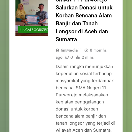
Salurkan Donasi untuk
Korban Bencana Alam
Banjir dan Tanah
UNCATEGORIZED
Longsor di Aceh dan
Sumatra
timMedia11
8 months
ago
0
2 mins
Dalam rangka menunjukkan
kepedulian sosial terhadap
masyarakat yang terdampak
bencana, SMA Negeri 11
Purworejo melaksanakan
kegiatan penggalangan
donasi untuk korban
bencana alam banjir dan
tanah longsor yang terjadi di
wilayah Aceh dan Sumatra.