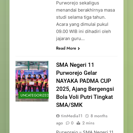
Purworejo sekaligus
menandai berakhirnya masa
studi selama tiga tahun.
Acara yang dimulai pukul
09.00 WIB ini dihadiri oleh
jajaran guru…
Read More
SMA Negeri 11
Purworejo Gelar
NAYAKA PADMA CUP
2025, Ajang Bergengsi
UNCATEGORIZED
Bola Voli Putri Tingkat
SMA/SMK
timMedia11
8 months
ago
0
2 mins
Purworejo – SMA Negeri 11