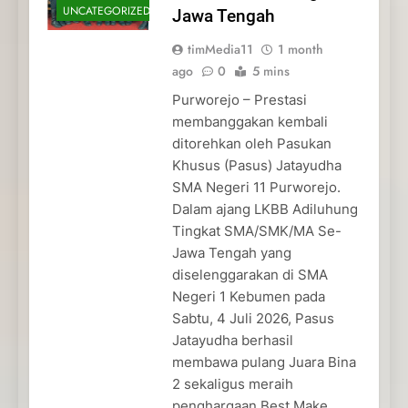
UNCATEGORIZED
Jawa Tengah
timMedia11
1 month
ago
0
5 mins
Purworejo – Prestasi
membanggakan kembali
ditorehkan oleh Pasukan
Khusus (Pasus) Jatayudha
SMA Negeri 11 Purworejo.
Dalam ajang LKBB Adiluhung
Tingkat SMA/SMK/MA Se-
Jawa Tengah yang
diselenggarakan di SMA
Negeri 1 Kebumen pada
Sabtu, 4 Juli 2026, Pasus
Jatayudha berhasil
membawa pulang Juara Bina
2 sekaligus meraih
penghargaan Best Make