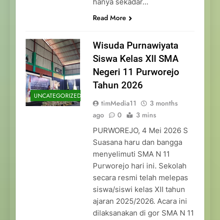
hanya sekadar…
Read More
Wisuda Purnawiyata
Siswa Kelas XII SMA
Negeri 11 Purworejo
Tahun 2026
UNCATEGORIZED
timMedia11
3 months
ago
0
3 mins
PURWOREJO, 4 Mei 2026 S
Suasana haru dan bangga
menyelimuti SMA N 11
Purworejo hari ini. Sekolah
secara resmi telah melepas
siswa/siswi kelas XII tahun
ajaran 2025/2026. Acara ini
dilaksanakan di gor SMA N 11