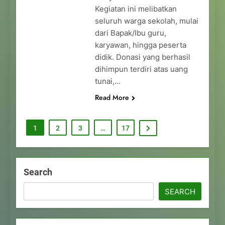
Kegiatan ini melibatkan
seluruh warga sekolah, mulai
dari Bapak/Ibu guru,
karyawan, hingga peserta
didik. Donasi yang berhasil
dihimpun terdiri atas uang
tunai,…
Read More
1
2
3
…
17
Search
SEARCH