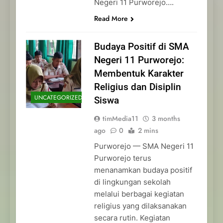
Negeri 11 Purworejo….
Read More
Budaya Positif di SMA
Negeri 11 Purworejo:
Membentuk Karakter
Religius dan Disiplin
UNCATEGORIZED
Siswa
timMedia11
3 months
ago
0
2 mins
Purworejo — SMA Negeri 11
Purworejo terus
menanamkan budaya positif
di lingkungan sekolah
melalui berbagai kegiatan
religius yang dilaksanakan
secara rutin. Kegiatan