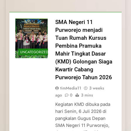
Membentuk Jiwa
Membentuk Jiwa Kepemimpinan,
Membangun Disiplin, Kekompakan, dan
Kwartir Cabang Purworejo Tahun 2026
Kepemimpinan, Disiplin,
Disiplin, dan Pengabdian Generasi
Kepedulian
dan Pengabdian Generasi
Pramuka
SMA Negeri 11
Pramuka
Purworejo menjadi
Tuan Rumah Kursus
Pembina Pramuka
UNCATEGORIZED
Mahir Tingkat Dasar
(KMD) Golongan Siaga
Kwartir Cabang
Purworejo Tahun 2026
timMedia11
3 weeks
ago
0
3 mins
Kegiatan KMD dibuka pada
hari Senin, 6 Juli 2026 di
pangkalan Gugus Depan
SMA Negeri 11 Purworejo,