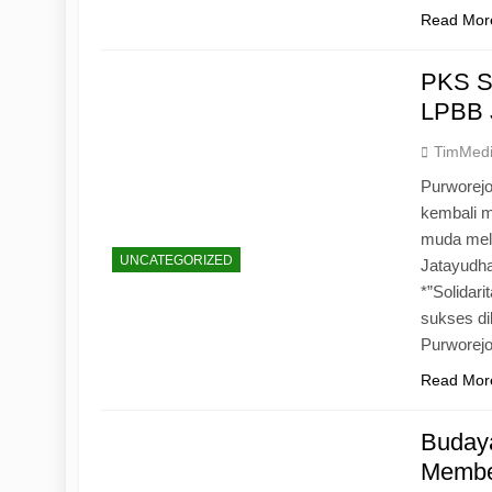
Read Mor
PKS S
LPBB 
TimMed
Purworejo
kembali 
muda mela
UNCATEGORIZED
Jatayudh
*”Solidar
sukses di
Purworej
Read Mor
Budaya
Memben