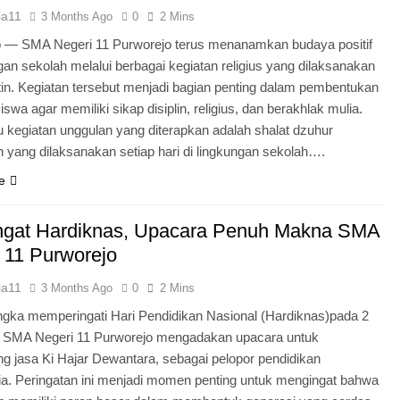
ia11
3 Months Ago
0
2 Mins
o — SMA Negeri 11 Purworejo terus menanamkan budaya positif
ngan sekolah melalui berbagai kegiatan religius yang dilaksanakan
tin. Kegiatan tersebut menjadi bagian penting dalam pembentukan
iswa agar memiliki sikap disiplin, religius, dan berakhlak mulia.
u kegiatan unggulan yang diterapkan adalah shalat dzuhur
 yang dilaksanakan setiap hari di lingkungan sekolah….
e
gat Hardiknas, Upacara Penuh Makna SMA
 11 Purworejo
ia11
3 Months Ago
0
2 Mins
gka memperingati Hari Pendidikan Nasional (Hardiknas)pada 2
, SMA Negeri 11 Purworejo mengadakan upacara untuk
 jasa Ki Hajar Dewantara, sebagai pelopor pendidikan
ia. Peringatan ini menjadi momen penting untuk mengingat bahwa