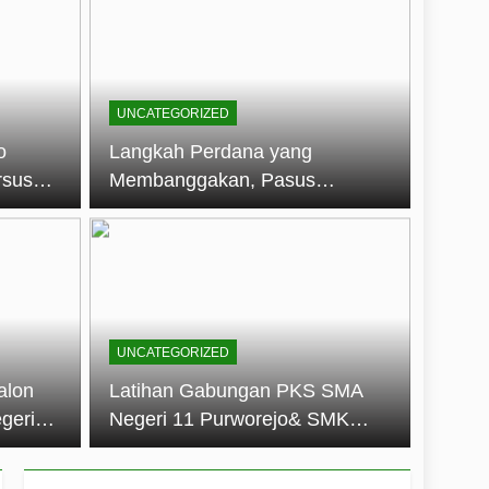
embentuk Jiwa Kepemimpinan, Disiplin,
jo: Membangun Disiplin, Kekompakan,
UNCATEGORIZED
un 2026
o
Langkah Perdana yang
rsus
Membanggakan, Pasus
dan Disiplin Siswa
Jatayudha Ukir Prestasi di
longan
LKBB Adiluhung Se-Jawa
Tengah
UNCATEGORIZED
alon
Latihan Gabungan PKS SMA
geri
Negeri 11 Purworejo& SMK
k Jiwa
Negeri 6 Purworejo:
 dan
Membangun Disiplin,