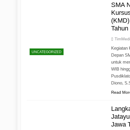
SMA N
Kursu
(KMD)
Tahun
TimMed
Kegiatan 
UNCATEGORIZED
Depan SM
untuk mem
WIB hingg
Pusdiklat
Diono, S
Read Mor
Langk
Jatayu
Jawa 