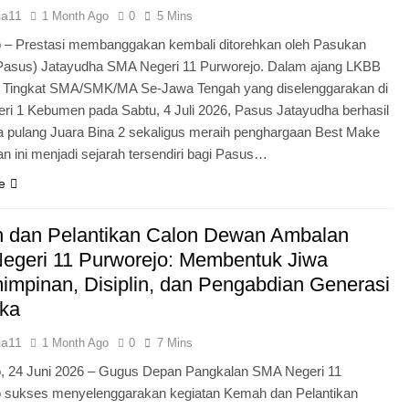
ia11
1 Month Ago
0
5 Mins
 – Prestasi membanggakan kembali ditorehkan oleh Pasukan
Pasus) Jatayudha SMA Negeri 11 Purworejo. Dalam ajang LKBB
g Tingkat SMA/SMK/MA Se-Jawa Tengah yang diselenggarakan di
i 1 Kebumen pada Sabtu, 4 Juli 2026, Pasus Jatayudha berhasil
pulang Juara Bina 2 sekaligus meraih penghargaan Best Make
n ini menjadi sejarah tersendiri bagi Pasus…
e
 dan Pelantikan Calon Dewan Ambalan
egeri 11 Purworejo: Membentuk Jiwa
mpinan, Disiplin, dan Pengabdian Generasi
ka
ia11
1 Month Ago
0
7 Mins
o, 24 Juni 2026 – Gugus Depan Pangkalan SMA Negeri 11
o sukses menyelenggarakan kegiatan Kemah dan Pelantikan