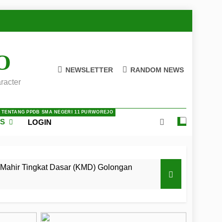
O
NEWSLETTER
RANDOM NEWS
racter
A TENTANG PPDB SMA NEGERI 11 PURWOREJO
ES
LOGIN
Mahir Tingkat Dasar (KMD) Golongan
 LKBB Adiluhung Se-Jawa Tengah