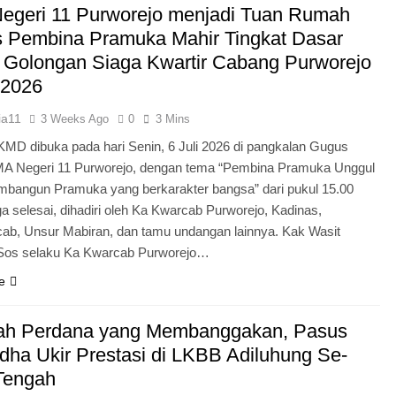
egeri 11 Purworejo menjadi Tuan Rumah
Pengabdian Generasi P
s Pembina Pramuka Mahir Tingkat Dasar
 Golongan Siaga Kwartir Cabang Purworejo
 2026
ia11
3 Weeks Ago
0
3 Mins
KMD dibuka pada hari Senin, 6 Juli 2026 di pangkalan Gugus
A Negeri 11 Purworejo, dengan tema “Pembina Pramuka Unggul
bangun Pramuka yang berkarakter bangsa” dari pukul 15.00
a selesai, dihadiri oleh Ka Kwarcab Purworejo, Kadinas,
cab, Unsur Mabiran, dan tamu undangan lainnya. Kak Wasit
.Sos selaku Ka Kwarcab Purworejo…
e
ah Perdana yang Membanggakan, Pasus
dha Ukir Prestasi di LKBB Adiluhung Se-
Tengah