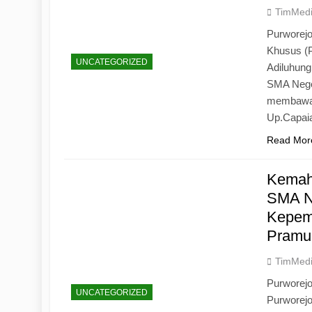
TimMed
Purworejo
Khusus (
UNCATEGORIZED
Adiluhun
SMA Neger
membawa 
Up.Capaia
Read Mor
Kemah
SMA N
Kepemi
Pramu
TimMed
Purworej
UNCATEGORIZED
Purworej