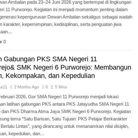
an Ambalan pada 23–24 Juni 2026 yang bertempat di lingkungan
i 11 Purworejo. Kegiatan ini menjadi momentum penting dalam
egenerasi kepengurusan Dewan Ambalan sekaligus sebagai wadah
 karakter, kepemimpinan, kedisiplinan, serta penguatan jiwa
kaan…
e
an Gabungan PKS SMA Negeri 11
rejo& SMK Negeri 6 Purworejo: Membangun
in, Kekompakan, dan Kepedulian
ia11
2 Months Ago
0
5 Mins
Februari 2026, Gor SMA Negeri 11 Purworejo menjadi lokasi
aan latihan gabungan PKS antara PKS Jatayudha SMA Negeri 11
o dan PKS Dharma Atma Jaya SMK Negeri 6 Purworejo. Kegiatan
sung tema “Satu Barisan, Satu Tujuan: PKS Pelajar Berkarakter
 Berlalu Lintas”, yang dirancang untuk menanamkan nilai disiplin,
an, kepedulian, dan…