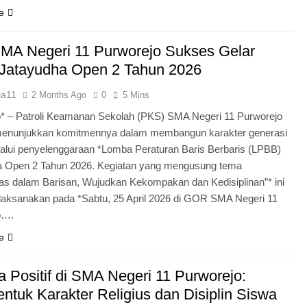
e
MA Negeri 11 Purworejo Sukses Gelar
Jatayudha Open 2 Tahun 2026
ia11
2 Months Ago
0
5 Mins
* – Patroli Keamanan Sekolah (PKS) SMA Negeri 11 Purworejo
menunjukkan komitmennya dalam membangun karakter generasi
lui penyelenggaraan *Lomba Peraturan Baris Berbaris (LPBB)
a Open 2 Tahun 2026. Kegiatan yang mengusung tema
itas dalam Barisan, Wujudkan Kekompakan dan Kedisiplinan”* ini
laksanakan pada *Sabtu, 25 April 2026 di GOR SMA Negeri 11
o….
e
 Positif di SMA Negeri 11 Purworejo:
tuk Karakter Religius dan Disiplin Siswa