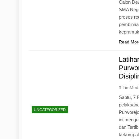
Calon Dew
SMA Neger
proses r
pembinaan
kepramu
Read Mor
Latih
Purwo
Disipl
TimMed
Sabtu, 7 
pelaksan
UNCATEGORIZED
Purworej
ini mengu
dan Tertib
kekompak