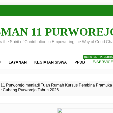
SMAN 11 PURWOREJ
 the Spirit of Contribution to Empowering the Way of Good Cha
BERISI BERITA-BERIT
E-SERVIC
LAYANAN
KEGIATAN SISWA
PPDB
ejo
 Calon
S SMA
ursus
s
egeri 11
 SMK
11 Purworejo menjadi Tuan Rumah Kursus Pembina Pramuka 
ir Cabang Purworejo Tahun 2026
r Tingkat
i di LKBB
 Jiwa
Membangun
di pangkalan Gugus Depan
ehkan oleh Pasukan Khusus
SMA Negeri 11 Purworejo
o menjadi lokasi pelaksanaan
 Siaga
ngah
, dan
dan
dana yang Membanggakan, Pasus Jatayudha Ukir Prestasi di
ejo Tahun
Pramuka