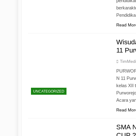
pendidika
berkarak
Pendidik
Read Mor
Wisuda
11 Pur
TimMed
PURWOREJ
N 11 Purw
kelas XII
UNCATEGORIZED
Purworejo
Acara yan
Read Mor
SMA N
CUP 20