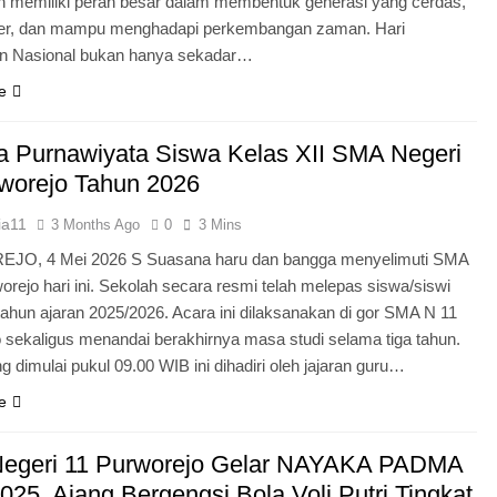
n memiliki peran besar dalam membentuk generasi yang cerdas,
ter, dan mampu menghadapi perkembangan zaman. Hari
an Nasional bukan hanya sekadar…
e
 Purnawiyata Siswa Kelas XII SMA Negeri
worejo Tahun 2026
ia11
3 Months Ago
0
3 Mins
O, 4 Mei 2026 S Suasana haru dan bangga menyelimuti SMA
orejo hari ini. Sekolah secara resmi telah melepas siswa/siswi
 tahun ajaran 2025/2026. Acara ini dilaksanakan di gor SMA N 11
 sekaligus menandai berakhirnya masa studi selama tiga tahun.
g dimulai pukul 09.00 WIB ini dihadiri oleh jajaran guru…
e
egeri 11 Purworejo Gelar NAYAKA PADMA
25, Ajang Bergengsi Bola Voli Putri Tingkat