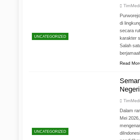
TimMed
Purworej
di lingku
secara ru
UNCATEGORIZED
karakter s
Salah sat
berjamaah
Read Mor
Seman
Negeri
TimMed
Dalam ran
Mei 2026
mengenang
UNCATEGORIZED
diIndones