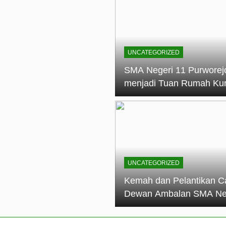
elantikan Calon Dewan Ambalan SMA Negeri 11 Purworejo: M
dian Generasi Pramuka
ungan PKS SMA Negeri 11 Purworejo& SMK Negeri 6 Purwore
ian
UNCATEGORIZED
eri 11 Purworejo Sukses Gelar LPBB Jatayudha Open 2 Tah
SMA Negeri 11 Purworej
menjadi Tuan Rumah Ku
tif di SMA Negeri 11 Purworejo: Membentuk Karakter Religius 
Pembina Pramuka Mahir
Tingkat Dasar (KMD) Go
Siaga Kwartir Cabang
Purworejo Tahun 2026
UNCATEGORIZED
Kemah dan Pelantikan C
Dewan Ambalan SMA Ne
11 Purworejo: Membentu
Kepemimpinan, Disiplin,