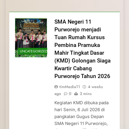
Membentuk Jiwa
Membentuk Jiwa Kepemimpinan,
Membangun Disiplin, Kekompakan, dan
Kwartir Cabang Purworejo Tahun 2026
Kepemimpinan, Disiplin,
Disiplin, dan Pengabdian Generasi
Kepedulian
dan Pengabdian Generasi
Pramuka
SMA Negeri 11
Pramuka
Purworejo menjadi
Tuan Rumah Kursus
Pembina Pramuka
UNCATEGORIZED
Mahir Tingkat Dasar
(KMD) Golongan Siaga
Kwartir Cabang
Purworejo Tahun 2026
timMedia11
4 weeks
ago
0
3 mins
Kegiatan KMD dibuka pada
hari Senin, 6 Juli 2026 di
pangkalan Gugus Depan
SMA Negeri 11 Purworejo,