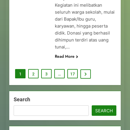
Kegiatan ini melibatkan
seluruh warga sekolah, mulai
dari Bapak/Ibu guru,
karyawan, hingga peserta
didik. Donasi yang berhasil
dihimpun terdiri atas uang
tunai,…
Read More
1
2
3
…
17
Search
SEARCH