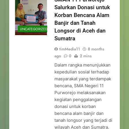
Salurkan Donasi untuk
Korban Bencana Alam
Banjir dan Tanah
UNCATEGORIZED
Longsor di Aceh dan
Sumatra
timMedia11
8 months
ago
0
2 mins
Dalam rangka menunjukkan
kepedulian sosial terhadap
masyarakat yang terdampak
bencana, SMA Negeri 11
Purworejo melaksanakan
kegiatan penggalangan
donasi untuk korban
bencana alam banjir dan
tanah longsor yang terjadi di
wilayah Aceh dan Sumatra.