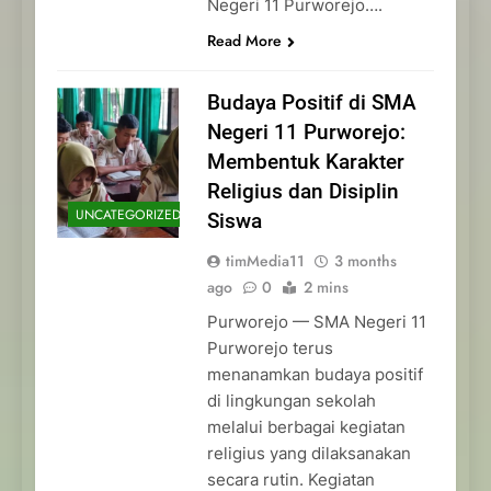
Negeri 11 Purworejo….
Read More
Budaya Positif di SMA
Negeri 11 Purworejo:
Membentuk Karakter
Religius dan Disiplin
UNCATEGORIZED
Siswa
timMedia11
3 months
ago
0
2 mins
Purworejo — SMA Negeri 11
Purworejo terus
menanamkan budaya positif
di lingkungan sekolah
melalui berbagai kegiatan
religius yang dilaksanakan
secara rutin. Kegiatan