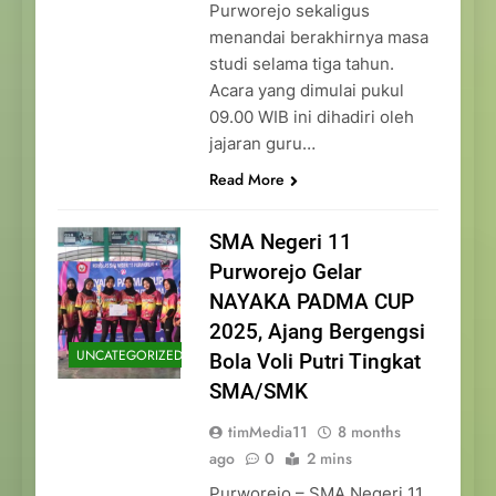
Purworejo sekaligus
menandai berakhirnya masa
studi selama tiga tahun.
Acara yang dimulai pukul
09.00 WIB ini dihadiri oleh
jajaran guru…
Read More
SMA Negeri 11
Purworejo Gelar
NAYAKA PADMA CUP
2025, Ajang Bergengsi
UNCATEGORIZED
Bola Voli Putri Tingkat
SMA/SMK
timMedia11
8 months
ago
0
2 mins
Purworejo – SMA Negeri 11