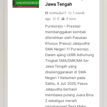
UNCATEGORIZED
Jawa Tengah
timMedia11
1 month
ago
0
5 mins
Purworejo – Prestasi
membanggakan kembali
ditorehkan oleh Pasukan
Khusus (Pasus) Jatayudha
SMA Negeri 11 Purworejo.
Dalam ajang LKBB Adiluhung
Tingkat SMA/SMK/MA Se-
Jawa Tengah yang
diselenggarakan di SMA
Negeri 1 Kebumen pada
Sabtu, 4 Juli 2026, Pasus
Jatayudha berhasil
membawa pulang Juara Bina
2 sekaligus meraih
penghargaan Best Make