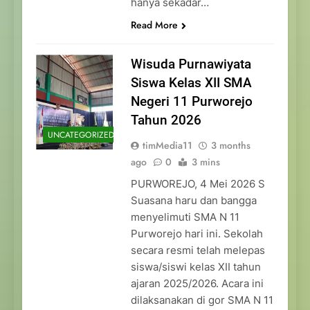
hanya sekadar…
Read More
Wisuda Purnawiyata
Siswa Kelas XII SMA
Negeri 11 Purworejo
Tahun 2026
UNCATEGORIZED
timMedia11
3 months
ago
0
3 mins
PURWOREJO, 4 Mei 2026 S
Suasana haru dan bangga
menyelimuti SMA N 11
Purworejo hari ini. Sekolah
secara resmi telah melepas
siswa/siswi kelas XII tahun
ajaran 2025/2026. Acara ini
dilaksanakan di gor SMA N 11