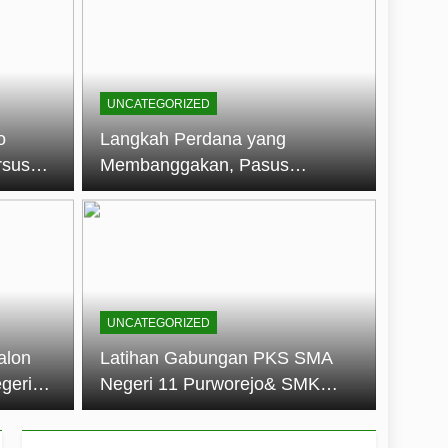
embentuk Jiwa Kepemimpinan, Disiplin,
jo: Membangun Disiplin, Kekompakan,
UNCATEGORIZED
un 2026
o
Langkah Perdana yang
rsus
Membanggakan, Pasus
dan Disiplin Siswa
Jatayudha Ukir Prestasi di
longan
LKBB Adiluhung Se-Jawa
Tengah
UNCATEGORIZED
alon
Latihan Gabungan PKS SMA
geri
Negeri 11 Purworejo& SMK
k Jiwa
Negeri 6 Purworejo:
 dan
Membangun Disiplin,