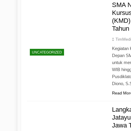
SMA N
Kursu
(KMD)
Tahun
TimMed
Kegiatan 
UNCATEGORIZED
Depan SM
untuk mem
WIB hingg
Pusdiklat
Diono, S
Read Mor
Langk
Jatayu
Jawa 