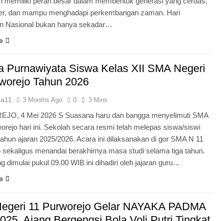
n memiliki peran besar dalam membentuk generasi yang cerdas,
ter, dan mampu menghadapi perkembangan zaman. Hari
an Nasional bukan hanya sekadar…
e
 Purnawiyata Siswa Kelas XII SMA Negeri
worejo Tahun 2026
ia11
3 Months Ago
0
3 Mins
O, 4 Mei 2026 S Suasana haru dan bangga menyelimuti SMA
orejo hari ini. Sekolah secara resmi telah melepas siswa/siswi
 tahun ajaran 2025/2026. Acara ini dilaksanakan di gor SMA N 11
 sekaligus menandai berakhirnya masa studi selama tiga tahun.
g dimulai pukul 09.00 WIB ini dihadiri oleh jajaran guru…
e
egeri 11 Purworejo Gelar NAYAKA PADMA
25, Ajang Bergengsi Bola Voli Putri Tingkat