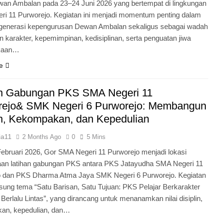
an Ambalan pada 23–24 Juni 2026 yang bertempat di lingkungan
i 11 Purworejo. Kegiatan ini menjadi momentum penting dalam
egenerasi kepengurusan Dewan Ambalan sekaligus sebagai wadah
 karakter, kepemimpinan, kedisiplinan, serta penguatan jiwa
kaan…
e
an Gabungan PKS SMA Negeri 11
rejo& SMK Negeri 6 Purworejo: Membangun
in, Kekompakan, dan Kepedulian
ia11
2 Months Ago
0
5 Mins
Februari 2026, Gor SMA Negeri 11 Purworejo menjadi lokasi
aan latihan gabungan PKS antara PKS Jatayudha SMA Negeri 11
o dan PKS Dharma Atma Jaya SMK Negeri 6 Purworejo. Kegiatan
sung tema “Satu Barisan, Satu Tujuan: PKS Pelajar Berkarakter
 Berlalu Lintas”, yang dirancang untuk menanamkan nilai disiplin,
an, kepedulian, dan…