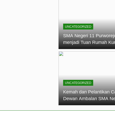
elantikan Calon Dewan Ambalan SMA Negeri 11 Purworejo: M
dian Generasi Pramuka
ungan PKS SMA Negeri 11 Purworejo& SMK Negeri 6 Purwore
ian
UNCATEGORIZED
eri 11 Purworejo Sukses Gelar LPBB Jatayudha Open 2 Tah
SMA Negeri 11 Purworej
menjadi Tuan Rumah Ku
tif di SMA Negeri 11 Purworejo: Membentuk Karakter Religius 
Pembina Pramuka Mahir
Tingkat Dasar (KMD) Go
Siaga Kwartir Cabang
Purworejo Tahun 2026
UNCATEGORIZED
Kemah dan Pelantikan C
Dewan Ambalan SMA Ne
11 Purworejo: Membentu
Kepemimpinan, Disiplin,