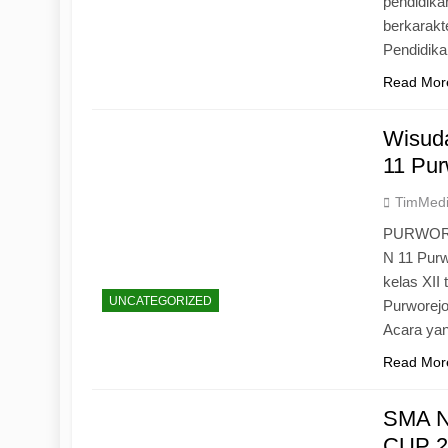
pendidika
berkarak
Pendidik
Read Mor
Wisuda
11 Pur
TimMed
PURWOREJ
N 11 Purw
kelas XII
UNCATEGORIZED
Purworejo
Acara yan
Read Mor
SMA N
CUP 20