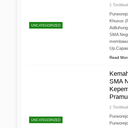
TimMed
Purworejo
Khusus (
UNCATEGORIZED
Adiluhun
SMA Neger
membawa 
Up.Capaia
Read Mor
Kemah
SMA N
Kepemi
Pramu
TimMed
Purworej
UNCATEGORIZED
Purworej