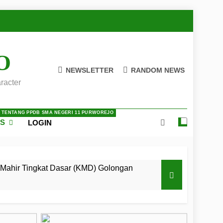
O
NEWSLETTER
RANDOM NEWS
racter
A TENTANG PPDB SMA NEGERI 11 PURWOREJO
ES
LOGIN
Mahir Tingkat Dasar (KMD) Golongan
 LKBB Adiluhung Se-Jawa Tengah