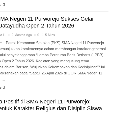
e
MA Negeri 11 Purworejo Sukses Gelar
Jatayudha Open 2 Tahun 2026
ia11
2 Months Ago
0
5 Mins
* – Patroli Keamanan Sekolah (PKS) SMA Negeri 11 Purworejo
menunjukkan komitmennya dalam membangun karakter generasi
lui penyelenggaraan *Lomba Peraturan Baris Berbaris (LPBB)
a Open 2 Tahun 2026. Kegiatan yang mengusung tema
itas dalam Barisan, Wujudkan Kekompakan dan Kedisiplinan”* ini
laksanakan pada *Sabtu, 25 April 2026 di GOR SMA Negeri 11
o….
e
 Positif di SMA Negeri 11 Purworejo:
tuk Karakter Religius dan Disiplin Siswa