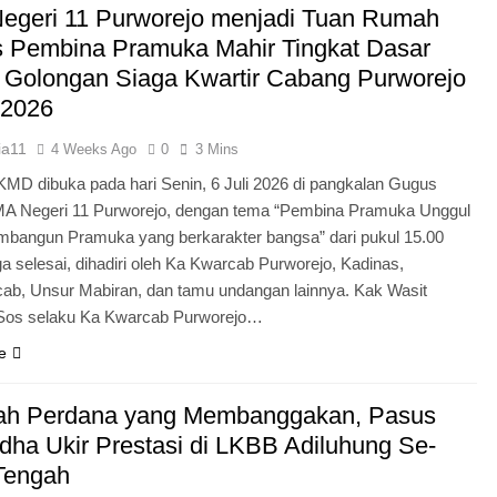
egeri 11 Purworejo menjadi Tuan Rumah
Pengabdian Generasi P
s Pembina Pramuka Mahir Tingkat Dasar
 Golongan Siaga Kwartir Cabang Purworejo
 2026
ia11
4 Weeks Ago
0
3 Mins
KMD dibuka pada hari Senin, 6 Juli 2026 di pangkalan Gugus
A Negeri 11 Purworejo, dengan tema “Pembina Pramuka Unggul
bangun Pramuka yang berkarakter bangsa” dari pukul 15.00
a selesai, dihadiri oleh Ka Kwarcab Purworejo, Kadinas,
cab, Unsur Mabiran, dan tamu undangan lainnya. Kak Wasit
.Sos selaku Ka Kwarcab Purworejo…
e
ah Perdana yang Membanggakan, Pasus
dha Ukir Prestasi di LKBB Adiluhung Se-
Tengah