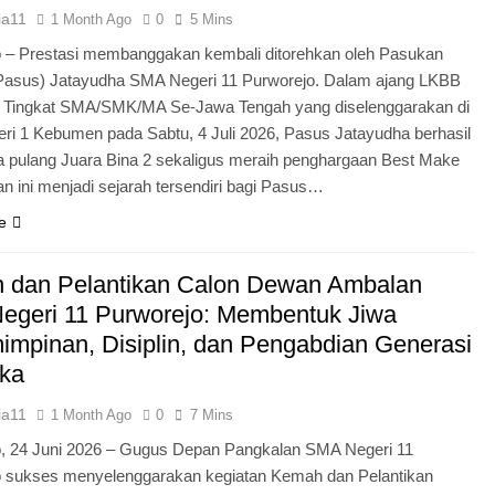
ia11
1 Month Ago
0
5 Mins
 – Prestasi membanggakan kembali ditorehkan oleh Pasukan
Pasus) Jatayudha SMA Negeri 11 Purworejo. Dalam ajang LKBB
g Tingkat SMA/SMK/MA Se-Jawa Tengah yang diselenggarakan di
i 1 Kebumen pada Sabtu, 4 Juli 2026, Pasus Jatayudha berhasil
pulang Juara Bina 2 sekaligus meraih penghargaan Best Make
n ini menjadi sejarah tersendiri bagi Pasus…
e
 dan Pelantikan Calon Dewan Ambalan
egeri 11 Purworejo: Membentuk Jiwa
mpinan, Disiplin, dan Pengabdian Generasi
ka
ia11
1 Month Ago
0
7 Mins
o, 24 Juni 2026 – Gugus Depan Pangkalan SMA Negeri 11
o sukses menyelenggarakan kegiatan Kemah dan Pelantikan