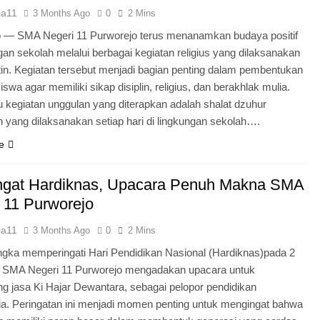
ia11
3 Months Ago
0
2 Mins
o — SMA Negeri 11 Purworejo terus menanamkan budaya positif
ngan sekolah melalui berbagai kegiatan religius yang dilaksanakan
tin. Kegiatan tersebut menjadi bagian penting dalam pembentukan
iswa agar memiliki sikap disiplin, religius, dan berakhlak mulia.
u kegiatan unggulan yang diterapkan adalah shalat dzuhur
 yang dilaksanakan setiap hari di lingkungan sekolah….
e
gat Hardiknas, Upacara Penuh Makna SMA
 11 Purworejo
ia11
3 Months Ago
0
2 Mins
gka memperingati Hari Pendidikan Nasional (Hardiknas)pada 2
, SMA Negeri 11 Purworejo mengadakan upacara untuk
 jasa Ki Hajar Dewantara, sebagai pelopor pendidikan
ia. Peringatan ini menjadi momen penting untuk mengingat bahwa