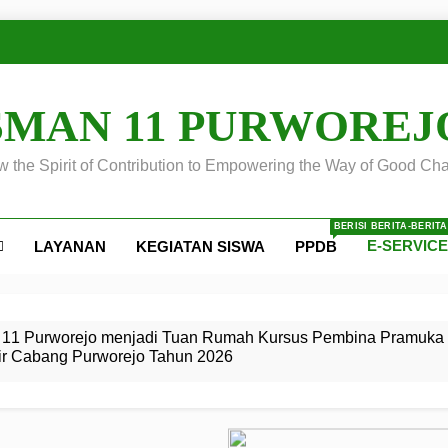
SMAN 11 PURWOREJ
 the Spirit of Contribution to Empowering the Way of Good Cha
BERISI BERITA-BERIT
E-SERVIC
LAYANAN
KEGIATAN SISWA
PPDB
ejo
 Calon
S SMA
ursus
s
egeri 11
 SMK
11 Purworejo menjadi Tuan Rumah Kursus Pembina Pramuka 
ir Cabang Purworejo Tahun 2026
r Tingkat
i di LKBB
 Jiwa
Membangun
di pangkalan Gugus Depan
ehkan oleh Pasukan Khusus
SMA Negeri 11 Purworejo
o menjadi lokasi pelaksanaan
 Siaga
ngah
, dan
dan
dana yang Membanggakan, Pasus Jatayudha Ukir Prestasi di
ejo Tahun
Pramuka