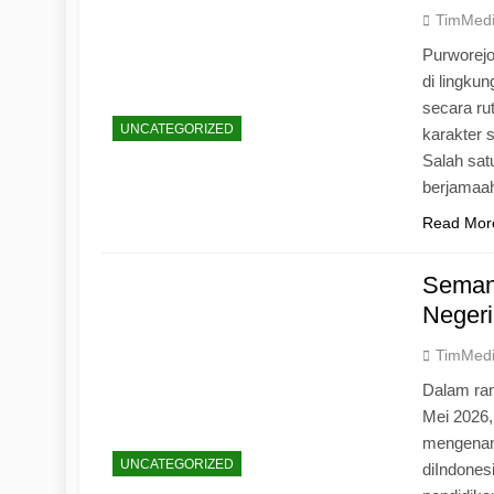
TimMed
Purworej
di lingku
secara ru
UNCATEGORIZED
karakter s
Salah sat
berjamaah
Read Mor
Seman
Negeri
TimMed
Dalam ran
Mei 2026
mengenang
UNCATEGORIZED
diIndones