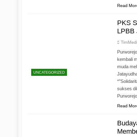
Read Mor
PKS S
LPBB 
TimMed
Purworejo
kembali 
muda mela
UNCATEGORIZED
Jatayudh
*”Solidar
sukses di
Purworej
Read Mor
Budaya
Memben