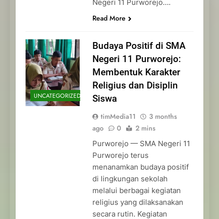
Negeri 11 Purworejo….
Read More
Budaya Positif di SMA
Negeri 11 Purworejo:
Membentuk Karakter
Religius dan Disiplin
UNCATEGORIZED
Siswa
timMedia11
3 months
ago
0
2 mins
Purworejo — SMA Negeri 11
Purworejo terus
menanamkan budaya positif
di lingkungan sekolah
melalui berbagai kegiatan
religius yang dilaksanakan
secara rutin. Kegiatan