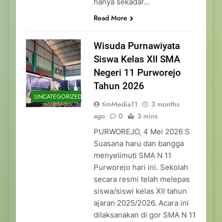
hanya sekadar…
Read More
Wisuda Purnawiyata
Siswa Kelas XII SMA
Negeri 11 Purworejo
Tahun 2026
UNCATEGORIZED
timMedia11
3 months
ago
0
3 mins
PURWOREJO, 4 Mei 2026 S
Suasana haru dan bangga
menyelimuti SMA N 11
Purworejo hari ini. Sekolah
secara resmi telah melepas
siswa/siswi kelas XII tahun
ajaran 2025/2026. Acara ini
dilaksanakan di gor SMA N 11