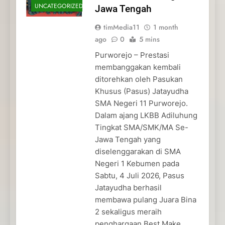
UNCATEGORIZED
Jawa Tengah
timMedia11
1 month
ago
0
5 mins
Purworejo – Prestasi
membanggakan kembali
ditorehkan oleh Pasukan
Khusus (Pasus) Jatayudha
SMA Negeri 11 Purworejo.
Dalam ajang LKBB Adiluhung
Tingkat SMA/SMK/MA Se-
Jawa Tengah yang
diselenggarakan di SMA
Negeri 1 Kebumen pada
Sabtu, 4 Juli 2026, Pasus
Jatayudha berhasil
membawa pulang Juara Bina
2 sekaligus meraih
penghargaan Best Make