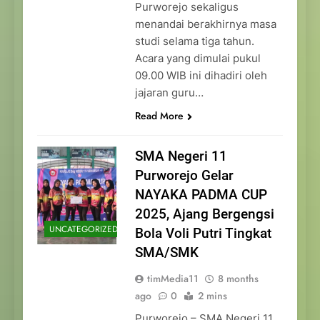
Purworejo sekaligus
menandai berakhirnya masa
studi selama tiga tahun.
Acara yang dimulai pukul
09.00 WIB ini dihadiri oleh
jajaran guru…
Read More
SMA Negeri 11
Purworejo Gelar
NAYAKA PADMA CUP
2025, Ajang Bergengsi
UNCATEGORIZED
Bola Voli Putri Tingkat
SMA/SMK
timMedia11
8 months
ago
0
2 mins
Purworejo – SMA Negeri 11