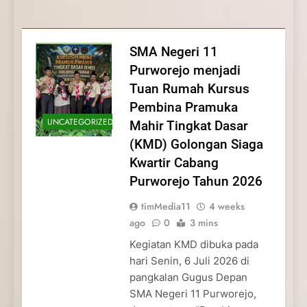
Membentuk Jiwa
Membentuk Jiwa Kepemimpinan,
Membangun Disiplin, Kekompakan, dan
Kwartir Cabang Purworejo Tahun 2026
Kepemimpinan, Disiplin,
Disiplin, dan Pengabdian Generasi
Kepedulian
dan Pengabdian Generasi
Pramuka
SMA Negeri 11
Pramuka
Purworejo menjadi
Tuan Rumah Kursus
Pembina Pramuka
UNCATEGORIZED
Mahir Tingkat Dasar
(KMD) Golongan Siaga
Kwartir Cabang
Purworejo Tahun 2026
timMedia11
4 weeks
ago
0
3 mins
Kegiatan KMD dibuka pada
hari Senin, 6 Juli 2026 di
pangkalan Gugus Depan
SMA Negeri 11 Purworejo,