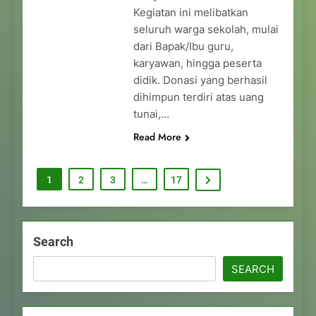
Kegiatan ini melibatkan
seluruh warga sekolah, mulai
dari Bapak/Ibu guru,
karyawan, hingga peserta
didik. Donasi yang berhasil
dihimpun terdiri atas uang
tunai,…
Read More
1
2
3
…
17
Search
SEARCH