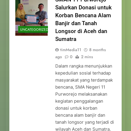
Salurkan Donasi untuk
Korban Bencana Alam
Banjir dan Tanah
UNCATEGORIZED
Longsor di Aceh dan
Sumatra
timMedia11
8 months
ago
0
2 mins
Dalam rangka menunjukkan
kepedulian sosial terhadap
masyarakat yang terdampak
bencana, SMA Negeri 11
Purworejo melaksanakan
kegiatan penggalangan
donasi untuk korban
bencana alam banjir dan
tanah longsor yang terjadi di
wilayah Aceh dan Sumatra.