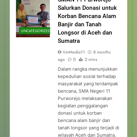
Salurkan Donasi untuk
Korban Bencana Alam
Banjir dan Tanah
UNCATEGORIZED
Longsor di Aceh dan
Sumatra
timMedia11
8 months
ago
0
2 mins
Dalam rangka menunjukkan
kepedulian sosial terhadap
masyarakat yang terdampak
bencana, SMA Negeri 11
Purworejo melaksanakan
kegiatan penggalangan
donasi untuk korban
bencana alam banjir dan
tanah longsor yang terjadi di
wilayah Aceh dan Sumatra.