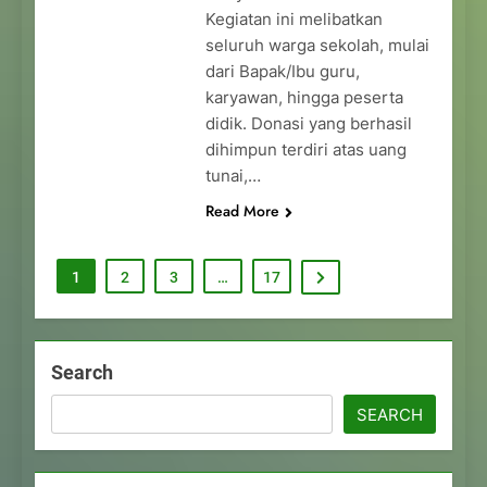
Kegiatan ini melibatkan
seluruh warga sekolah, mulai
dari Bapak/Ibu guru,
karyawan, hingga peserta
didik. Donasi yang berhasil
dihimpun terdiri atas uang
tunai,…
Read More
1
2
3
…
17
Search
SEARCH