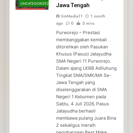
UNCATEGORIZED
Jawa Tengah
timMedia11
1 month
ago
0
5 mins
Purworejo – Prestasi
membanggakan kembali
ditorehkan oleh Pasukan
Khusus (Pasus) Jatayudha
SMA Negeri 11 Purworejo.
Dalam ajang LKBB Adiluhung
Tingkat SMA/SMK/MA Se-
Jawa Tengah yang
diselenggarakan di SMA
Negeri 1 Kebumen pada
Sabtu, 4 Juli 2026, Pasus
Jatayudha berhasil
membawa pulang Juara Bina
2 sekaligus meraih
penghargaan Best Make