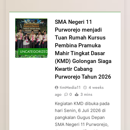
Membentuk Jiwa
Membentuk Jiwa Kepemimpinan,
Membangun Disiplin, Kekompakan, dan
Kwartir Cabang Purworejo Tahun 2026
Kepemimpinan, Disiplin,
Disiplin, dan Pengabdian Generasi
Kepedulian
dan Pengabdian Generasi
Pramuka
SMA Negeri 11
Pramuka
Purworejo menjadi
Tuan Rumah Kursus
Pembina Pramuka
UNCATEGORIZED
Mahir Tingkat Dasar
(KMD) Golongan Siaga
Kwartir Cabang
Purworejo Tahun 2026
timMedia11
4 weeks
ago
0
3 mins
Kegiatan KMD dibuka pada
hari Senin, 6 Juli 2026 di
pangkalan Gugus Depan
SMA Negeri 11 Purworejo,