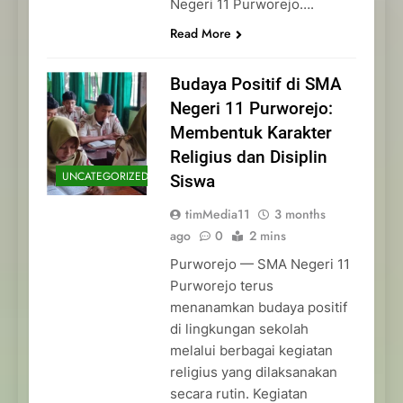
Negeri 11 Purworejo….
Read More
Budaya Positif di SMA
Negeri 11 Purworejo:
Membentuk Karakter
Religius dan Disiplin
UNCATEGORIZED
Siswa
timMedia11
3 months
ago
0
2 mins
Purworejo — SMA Negeri 11
Purworejo terus
menanamkan budaya positif
di lingkungan sekolah
melalui berbagai kegiatan
religius yang dilaksanakan
secara rutin. Kegiatan