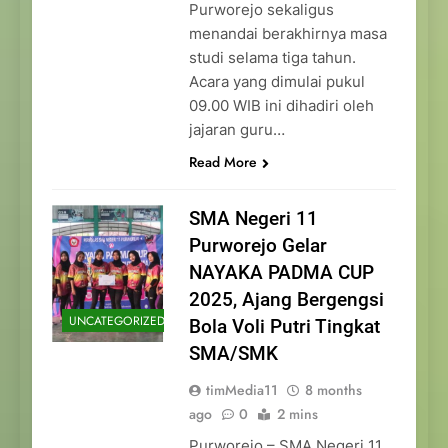
Purworejo sekaligus
menandai berakhirnya masa
studi selama tiga tahun.
Acara yang dimulai pukul
09.00 WIB ini dihadiri oleh
jajaran guru…
Read More
SMA Negeri 11
Purworejo Gelar
NAYAKA PADMA CUP
2025, Ajang Bergengsi
UNCATEGORIZED
Bola Voli Putri Tingkat
SMA/SMK
timMedia11
8 months
ago
0
2 mins
Purworejo – SMA Negeri 11