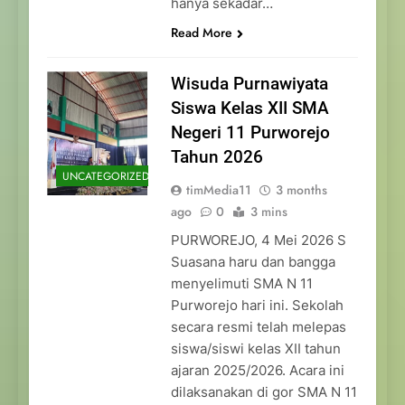
hanya sekadar…
Read More
Wisuda Purnawiyata
Siswa Kelas XII SMA
Negeri 11 Purworejo
Tahun 2026
UNCATEGORIZED
timMedia11
3 months
ago
0
3 mins
PURWOREJO, 4 Mei 2026 S
Suasana haru dan bangga
menyelimuti SMA N 11
Purworejo hari ini. Sekolah
secara resmi telah melepas
siswa/siswi kelas XII tahun
ajaran 2025/2026. Acara ini
dilaksanakan di gor SMA N 11