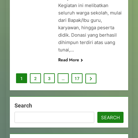
Kegiatan ini melibatkan
seluruh warga sekolah, mulai
dari Bapak/Ibu guru,
karyawan, hingga peserta
didik. Donasi yang berhasil
dihimpun terdiri atas uang
tunai,…
Read More
1
2
3
…
17
Search
SEARCH