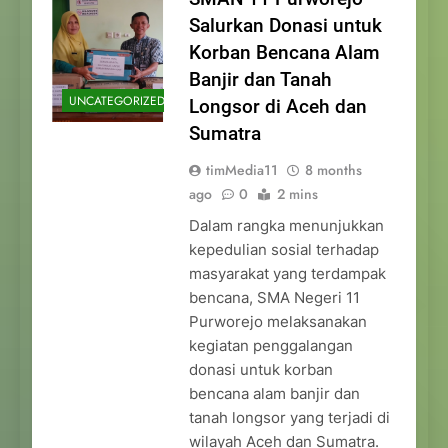
Salurkan Donasi untuk
Korban Bencana Alam
Banjir dan Tanah
UNCATEGORIZED
Longsor di Aceh dan
Sumatra
timMedia11
8 months
ago
0
2 mins
Dalam rangka menunjukkan
kepedulian sosial terhadap
masyarakat yang terdampak
bencana, SMA Negeri 11
Purworejo melaksanakan
kegiatan penggalangan
donasi untuk korban
bencana alam banjir dan
tanah longsor yang terjadi di
wilayah Aceh dan Sumatra.