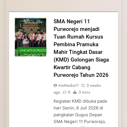
Membentuk Jiwa
Membentuk Jiwa Kepemimpinan,
Membangun Disiplin, Kekompakan, dan
Kwartir Cabang Purworejo Tahun 2026
Kepemimpinan, Disiplin,
Disiplin, dan Pengabdian Generasi
Kepedulian
dan Pengabdian Generasi
Pramuka
SMA Negeri 11
Pramuka
Purworejo menjadi
Tuan Rumah Kursus
Pembina Pramuka
UNCATEGORIZED
Mahir Tingkat Dasar
(KMD) Golongan Siaga
Kwartir Cabang
Purworejo Tahun 2026
timMedia11
3 weeks
ago
0
3 mins
Kegiatan KMD dibuka pada
hari Senin, 6 Juli 2026 di
pangkalan Gugus Depan
SMA Negeri 11 Purworejo,