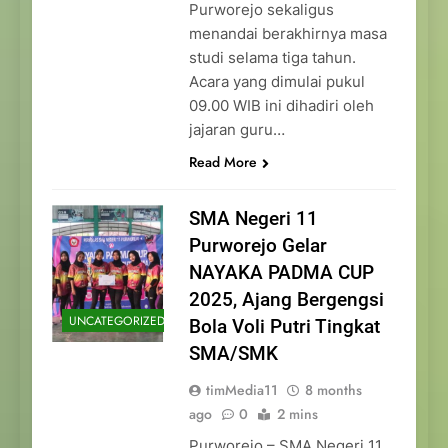
Purworejo sekaligus
menandai berakhirnya masa
studi selama tiga tahun.
Acara yang dimulai pukul
09.00 WIB ini dihadiri oleh
jajaran guru…
Read More
SMA Negeri 11
Purworejo Gelar
NAYAKA PADMA CUP
2025, Ajang Bergengsi
UNCATEGORIZED
Bola Voli Putri Tingkat
SMA/SMK
timMedia11
8 months
ago
0
2 mins
Purworejo – SMA Negeri 11