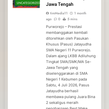
UNCATEGORIZED
Jawa Tengah
timMedia11
1 month
ago
0
5 mins
Purworejo – Prestasi
membanggakan kembali
ditorehkan oleh Pasukan
Khusus (Pasus) Jatayudha
SMA Negeri 11 Purworejo.
Dalam ajang LKBB Adiluhung
Tingkat SMA/SMK/MA Se-
Jawa Tengah yang
diselenggarakan di SMA
Negeri 1 Kebumen pada
Sabtu, 4 Juli 2026, Pasus
Jatayudha berhasil
membawa pulang Juara Bina
2 sekaligus meraih
penghargaan Best Make