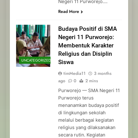
Negeri 11 Purworejo….
Read More
Budaya Positif di SMA
Negeri 11 Purworejo:
Membentuk Karakter
Religius dan Disiplin
UNCATEGORIZED
Siswa
timMedia11
3 months
ago
0
2 mins
Purworejo — SMA Negeri 11
Purworejo terus
menanamkan budaya positif
di lingkungan sekolah
melalui berbagai kegiatan
religius yang dilaksanakan
secara rutin. Kegiatan