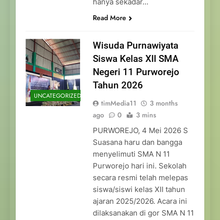
hanya sekadar…
Read More
Wisuda Purnawiyata
Siswa Kelas XII SMA
Negeri 11 Purworejo
Tahun 2026
UNCATEGORIZED
timMedia11
3 months
ago
0
3 mins
PURWOREJO, 4 Mei 2026 S
Suasana haru dan bangga
menyelimuti SMA N 11
Purworejo hari ini. Sekolah
secara resmi telah melepas
siswa/siswi kelas XII tahun
ajaran 2025/2026. Acara ini
dilaksanakan di gor SMA N 11