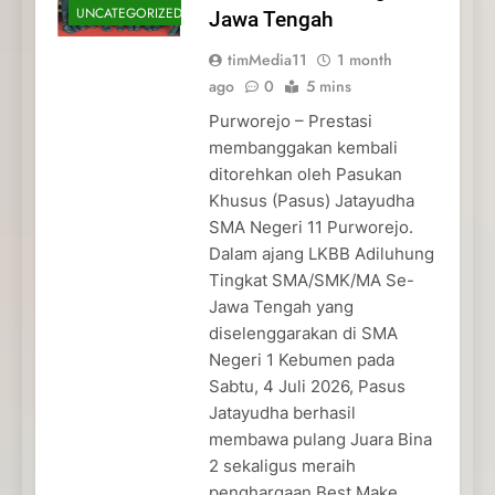
UNCATEGORIZED
Jawa Tengah
timMedia11
1 month
ago
0
5 mins
Purworejo – Prestasi
membanggakan kembali
ditorehkan oleh Pasukan
Khusus (Pasus) Jatayudha
SMA Negeri 11 Purworejo.
Dalam ajang LKBB Adiluhung
Tingkat SMA/SMK/MA Se-
Jawa Tengah yang
diselenggarakan di SMA
Negeri 1 Kebumen pada
Sabtu, 4 Juli 2026, Pasus
Jatayudha berhasil
membawa pulang Juara Bina
2 sekaligus meraih
penghargaan Best Make