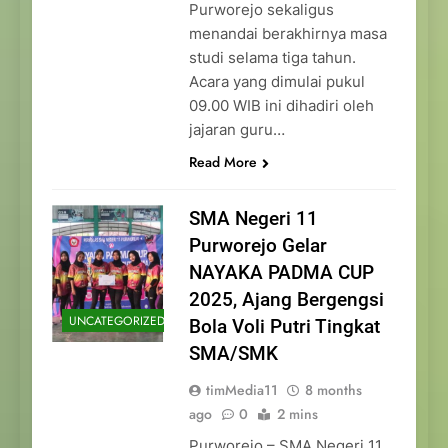
Purworejo sekaligus
menandai berakhirnya masa
studi selama tiga tahun.
Acara yang dimulai pukul
09.00 WIB ini dihadiri oleh
jajaran guru…
Read More
SMA Negeri 11
Purworejo Gelar
NAYAKA PADMA CUP
2025, Ajang Bergengsi
UNCATEGORIZED
Bola Voli Putri Tingkat
SMA/SMK
timMedia11
8 months
ago
0
2 mins
Purworejo – SMA Negeri 11