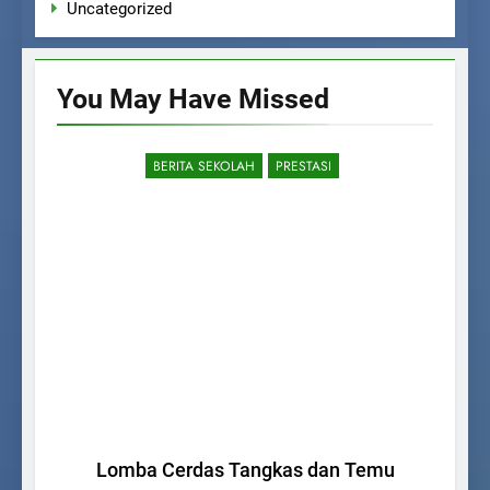
Uncategorized
You May Have
Missed
BERITA SEKOLAH
PRESTASI
Lomba Cerdas Tangkas dan Temu
Per