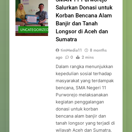
Salurkan Donasi untuk
Korban Bencana Alam
Banjir dan Tanah
UNCATEGORIZED
Longsor di Aceh dan
Sumatra
timMedia11
8 months
ago
0
2 mins
Dalam rangka menunjukkan
kepedulian sosial terhadap
masyarakat yang terdampak
bencana, SMA Negeri 11
Purworejo melaksanakan
kegiatan penggalangan
donasi untuk korban
bencana alam banjir dan
tanah longsor yang terjadi di
wilayah Aceh dan Sumatra.