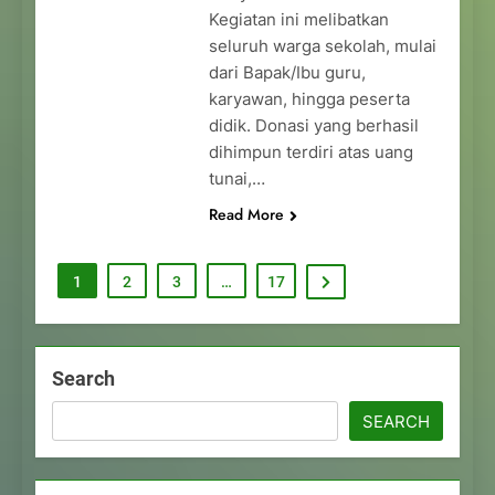
Kegiatan ini melibatkan
seluruh warga sekolah, mulai
dari Bapak/Ibu guru,
karyawan, hingga peserta
didik. Donasi yang berhasil
dihimpun terdiri atas uang
tunai,…
Read More
1
2
3
…
17
Search
SEARCH