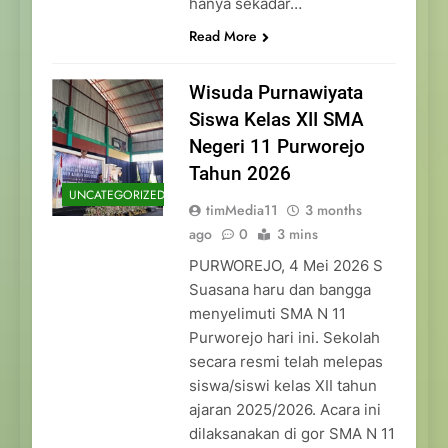
hanya sekadar…
Read More
Wisuda Purnawiyata
Siswa Kelas XII SMA
Negeri 11 Purworejo
Tahun 2026
UNCATEGORIZED
timMedia11
3 months
ago
0
3 mins
PURWOREJO, 4 Mei 2026 S
Suasana haru dan bangga
menyelimuti SMA N 11
Purworejo hari ini. Sekolah
secara resmi telah melepas
siswa/siswi kelas XII tahun
ajaran 2025/2026. Acara ini
dilaksanakan di gor SMA N 11