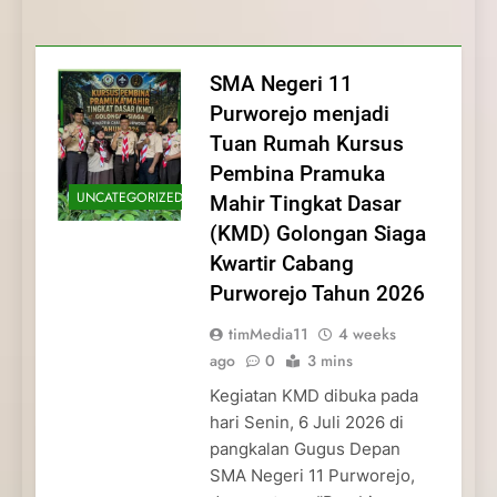
Membentuk Jiwa
Membentuk Jiwa Kepemimpinan,
Membangun Disiplin, Kekompakan, dan
Kwartir Cabang Purworejo Tahun 2026
Kepemimpinan, Disiplin,
Disiplin, dan Pengabdian Generasi
Kepedulian
dan Pengabdian Generasi
Pramuka
SMA Negeri 11
Pramuka
Purworejo menjadi
Tuan Rumah Kursus
Pembina Pramuka
UNCATEGORIZED
Mahir Tingkat Dasar
(KMD) Golongan Siaga
Kwartir Cabang
Purworejo Tahun 2026
timMedia11
4 weeks
ago
0
3 mins
Kegiatan KMD dibuka pada
hari Senin, 6 Juli 2026 di
pangkalan Gugus Depan
SMA Negeri 11 Purworejo,