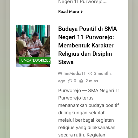
Negeri 11 Purworejo….
Read More
Budaya Positif di SMA
Negeri 11 Purworejo:
Membentuk Karakter
Religius dan Disiplin
UNCATEGORIZED
Siswa
timMedia11
3 months
ago
0
2 mins
Purworejo — SMA Negeri 11
Purworejo terus
menanamkan budaya positif
di lingkungan sekolah
melalui berbagai kegiatan
religius yang dilaksanakan
secara rutin. Kegiatan