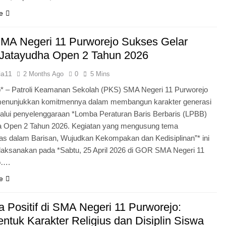
e
MA Negeri 11 Purworejo Sukses Gelar
Jatayudha Open 2 Tahun 2026
ia11
2 Months Ago
0
5 Mins
* – Patroli Keamanan Sekolah (PKS) SMA Negeri 11 Purworejo
menunjukkan komitmennya dalam membangun karakter generasi
lui penyelenggaraan *Lomba Peraturan Baris Berbaris (LPBB)
a Open 2 Tahun 2026. Kegiatan yang mengusung tema
itas dalam Barisan, Wujudkan Kekompakan dan Kedisiplinan”* ini
laksanakan pada *Sabtu, 25 April 2026 di GOR SMA Negeri 11
o….
e
 Positif di SMA Negeri 11 Purworejo:
tuk Karakter Religius dan Disiplin Siswa