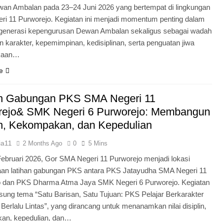
an Ambalan pada 23–24 Juni 2026 yang bertempat di lingkungan
i 11 Purworejo. Kegiatan ini menjadi momentum penting dalam
egenerasi kepengurusan Dewan Ambalan sekaligus sebagai wadah
 karakter, kepemimpinan, kedisiplinan, serta penguatan jiwa
kaan…
e
an Gabungan PKS SMA Negeri 11
rejo& SMK Negeri 6 Purworejo: Membangun
in, Kekompakan, dan Kepedulian
ia11
2 Months Ago
0
5 Mins
Februari 2026, Gor SMA Negeri 11 Purworejo menjadi lokasi
aan latihan gabungan PKS antara PKS Jatayudha SMA Negeri 11
o dan PKS Dharma Atma Jaya SMK Negeri 6 Purworejo. Kegiatan
sung tema “Satu Barisan, Satu Tujuan: PKS Pelajar Berkarakter
 Berlalu Lintas”, yang dirancang untuk menanamkan nilai disiplin,
an, kepedulian, dan…