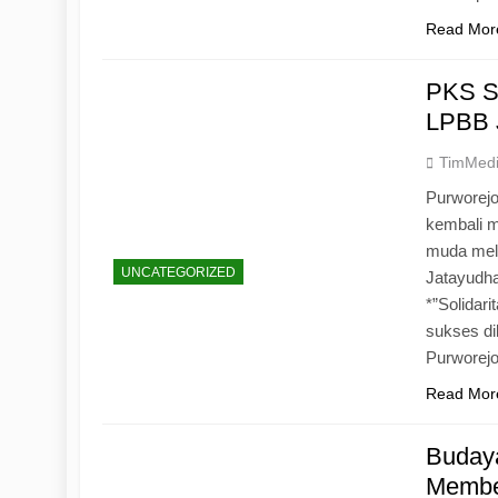
Read Mor
PKS S
LPBB 
TimMed
Purworejo
kembali 
muda mela
UNCATEGORIZED
Jatayudh
*”Solidar
sukses di
Purworej
Read Mor
Budaya
Memben