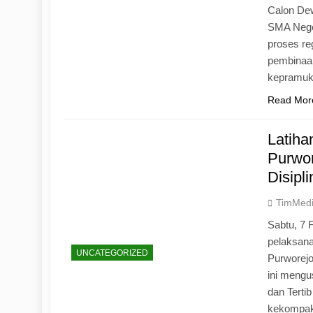
Calon Dew
SMA Neger
proses r
pembinaan
kepramu
Read Mor
Latih
Purwo
Disipl
TimMed
Sabtu, 7 
pelaksan
UNCATEGORIZED
Purworej
ini mengu
dan Tertib
kekompak