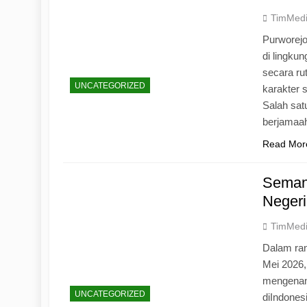
TimMed
Purworej
di lingku
secara ru
UNCATEGORIZED
karakter s
Salah sat
berjamaah
Read Mor
Seman
Negeri
TimMed
Dalam ran
Mei 2026
mengenang
UNCATEGORIZED
diIndones