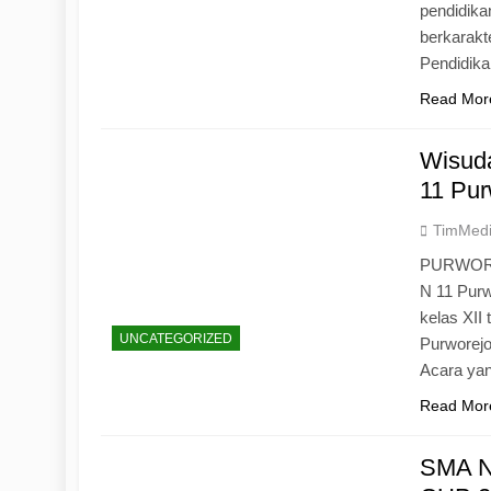
pendidika
berkarak
Pendidik
Read Mor
Wisuda
11 Pur
TimMed
PURWOREJ
N 11 Purw
kelas XII
UNCATEGORIZED
Purworejo
Acara yan
Read Mor
SMA N