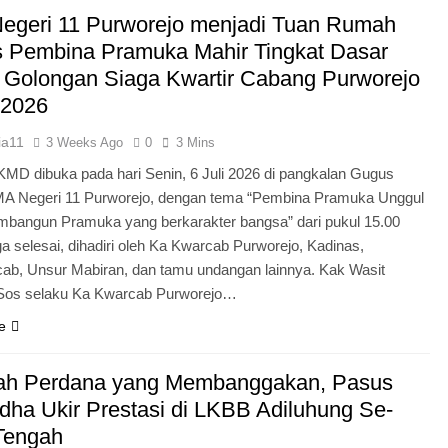
Pengabdian Generasi P
egeri 11 Purworejo menjadi Tuan Rumah
s Pembina Pramuka Mahir Tingkat Dasar
 Golongan Siaga Kwartir Cabang Purworejo
 2026
ia11
3 Weeks Ago
0
3 Mins
KMD dibuka pada hari Senin, 6 Juli 2026 di pangkalan Gugus
A Negeri 11 Purworejo, dengan tema “Pembina Pramuka Unggul
bangun Pramuka yang berkarakter bangsa” dari pukul 15.00
a selesai, dihadiri oleh Ka Kwarcab Purworejo, Kadinas,
cab, Unsur Mabiran, dan tamu undangan lainnya. Kak Wasit
.Sos selaku Ka Kwarcab Purworejo…
e
ah Perdana yang Membanggakan, Pasus
dha Ukir Prestasi di LKBB Adiluhung Se-
Tengah