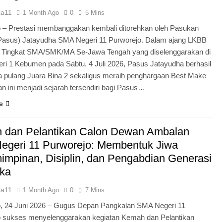
ia11
1 Month Ago
0
5 Mins
 – Prestasi membanggakan kembali ditorehkan oleh Pasukan
Pasus) Jatayudha SMA Negeri 11 Purworejo. Dalam ajang LKBB
g Tingkat SMA/SMK/MA Se-Jawa Tengah yang diselenggarakan di
i 1 Kebumen pada Sabtu, 4 Juli 2026, Pasus Jatayudha berhasil
pulang Juara Bina 2 sekaligus meraih penghargaan Best Make
n ini menjadi sejarah tersendiri bagi Pasus…
e
 dan Pelantikan Calon Dewan Ambalan
egeri 11 Purworejo: Membentuk Jiwa
mpinan, Disiplin, dan Pengabdian Generasi
ka
ia11
1 Month Ago
0
7 Mins
o, 24 Juni 2026 – Gugus Depan Pangkalan SMA Negeri 11
o sukses menyelenggarakan kegiatan Kemah dan Pelantikan