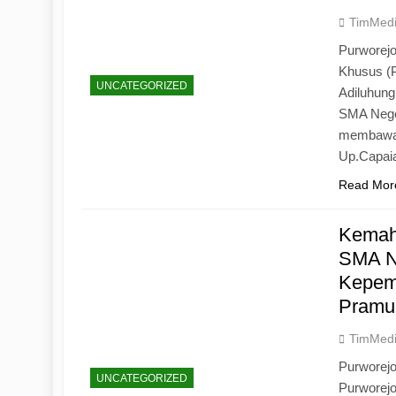
TimMed
Purworejo
Khusus (
UNCATEGORIZED
Adiluhun
SMA Neger
membawa 
Up.Capaia
Read Mor
Kemah
SMA N
Kepemi
Pramu
TimMed
Purworej
UNCATEGORIZED
Purworej