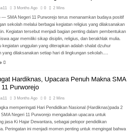
ia11
3 Months Ago
0
2 Mins
o — SMA Negeri 11 Purworejo terus menanamkan budaya positif
ngan sekolah melalui berbagai kegiatan religius yang dilaksanakan
tin. Kegiatan tersebut menjadi bagian penting dalam pembentukan
iswa agar memiliki sikap disiplin, religius, dan berakhlak mulia.
u kegiatan unggulan yang diterapkan adalah shalat dzuhur
 yang dilaksanakan setiap hari di lingkungan sekolah….
e
gat Hardiknas, Upacara Penuh Makna SMA
 11 Purworejo
ia11
3 Months Ago
0
2 Mins
gka memperingati Hari Pendidikan Nasional (Hardiknas)pada 2
, SMA Negeri 11 Purworejo mengadakan upacara untuk
 jasa Ki Hajar Dewantara, sebagai pelopor pendidikan
ia. Peringatan ini menjadi momen penting untuk mengingat bahwa