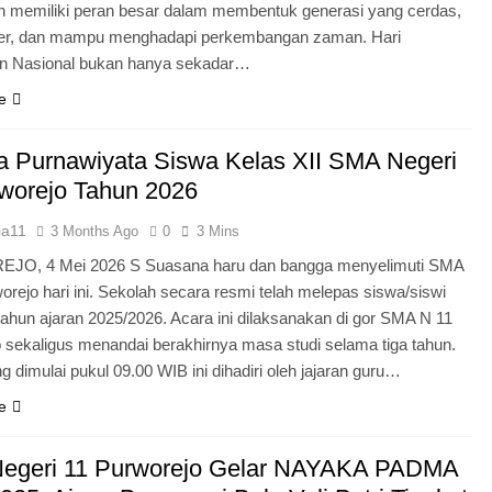
n memiliki peran besar dalam membentuk generasi yang cerdas,
ter, dan mampu menghadapi perkembangan zaman. Hari
an Nasional bukan hanya sekadar…
e
 Purnawiyata Siswa Kelas XII SMA Negeri
worejo Tahun 2026
ia11
3 Months Ago
0
3 Mins
O, 4 Mei 2026 S Suasana haru dan bangga menyelimuti SMA
orejo hari ini. Sekolah secara resmi telah melepas siswa/siswi
 tahun ajaran 2025/2026. Acara ini dilaksanakan di gor SMA N 11
 sekaligus menandai berakhirnya masa studi selama tiga tahun.
g dimulai pukul 09.00 WIB ini dihadiri oleh jajaran guru…
e
egeri 11 Purworejo Gelar NAYAKA PADMA