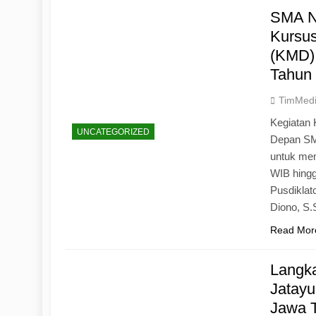
SMA N
Kursu
(KMD)
Tahun
TimMed
Kegiatan 
UNCATEGORIZED
Depan SM
untuk mem
WIB hingg
Pusdiklat
Diono, S
Read Mor
Langk
Jatayu
Jawa 