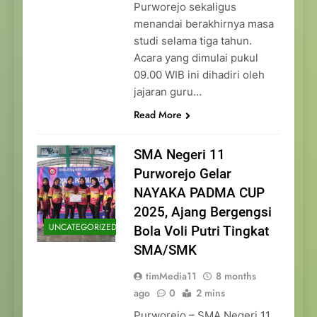
Purworejo sekaligus
menandai berakhirnya masa
studi selama tiga tahun.
Acara yang dimulai pukul
09.00 WIB ini dihadiri oleh
jajaran guru…
Read More
SMA Negeri 11
Purworejo Gelar
NAYAKA PADMA CUP
2025, Ajang Bergengsi
UNCATEGORIZED
Bola Voli Putri Tingkat
SMA/SMK
timMedia11
8 months
ago
0
2 mins
Purworejo – SMA Negeri 11