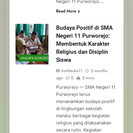
Negeri 11 Purworejo….
Read More
Budaya Positif di SMA
Negeri 11 Purworejo:
Membentuk Karakter
Religius dan Disiplin
UNCATEGORIZED
Siswa
timMedia11
3 months
ago
0
2 mins
Purworejo — SMA Negeri 11
Purworejo terus
menanamkan budaya positif
di lingkungan sekolah
melalui berbagai kegiatan
religius yang dilaksanakan
secara rutin. Kegiatan