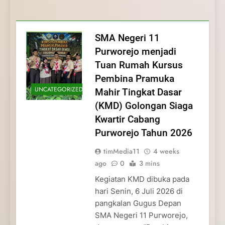
Membentuk Jiwa
Membentuk Jiwa Kepemimpinan,
Membangun Disiplin, Kekompakan, dan
Kwartir Cabang Purworejo Tahun 2026
Kepemimpinan, Disiplin,
Disiplin, dan Pengabdian Generasi
Kepedulian
dan Pengabdian Generasi
Pramuka
SMA Negeri 11
Pramuka
Purworejo menjadi
Tuan Rumah Kursus
Pembina Pramuka
UNCATEGORIZED
Mahir Tingkat Dasar
(KMD) Golongan Siaga
Kwartir Cabang
Purworejo Tahun 2026
timMedia11
4 weeks
ago
0
3 mins
Kegiatan KMD dibuka pada
hari Senin, 6 Juli 2026 di
pangkalan Gugus Depan
SMA Negeri 11 Purworejo,