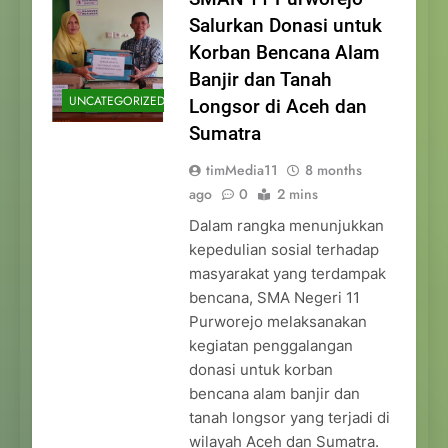
Salurkan Donasi untuk
Korban Bencana Alam
Banjir dan Tanah
UNCATEGORIZED
Longsor di Aceh dan
Sumatra
timMedia11
8 months
ago
0
2 mins
Dalam rangka menunjukkan
kepedulian sosial terhadap
masyarakat yang terdampak
bencana, SMA Negeri 11
Purworejo melaksanakan
kegiatan penggalangan
donasi untuk korban
bencana alam banjir dan
tanah longsor yang terjadi di
wilayah Aceh dan Sumatra.