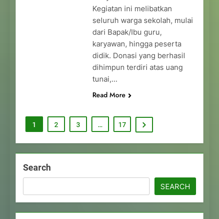
Kegiatan ini melibatkan
seluruh warga sekolah, mulai
dari Bapak/Ibu guru,
karyawan, hingga peserta
didik. Donasi yang berhasil
dihimpun terdiri atas uang
tunai,…
Read More
1
2
3
…
17
Search
SEARCH