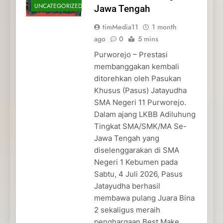
UNCATEGORIZED
Jawa Tengah
timMedia11
1 month
ago
0
5 mins
Purworejo – Prestasi
membanggakan kembali
ditorehkan oleh Pasukan
Khusus (Pasus) Jatayudha
SMA Negeri 11 Purworejo.
Dalam ajang LKBB Adiluhung
Tingkat SMA/SMK/MA Se-
Jawa Tengah yang
diselenggarakan di SMA
Negeri 1 Kebumen pada
Sabtu, 4 Juli 2026, Pasus
Jatayudha berhasil
membawa pulang Juara Bina
2 sekaligus meraih
penghargaan Best Make