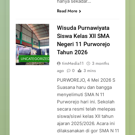
hanya sekadar…
Read More
Wisuda Purnawiyata
Siswa Kelas XII SMA
Negeri 11 Purworejo
Tahun 2026
UNCATEGORIZED
timMedia11
3 months
ago
0
3 mins
PURWOREJO, 4 Mei 2026 S
Suasana haru dan bangga
menyelimuti SMA N 11
Purworejo hari ini. Sekolah
secara resmi telah melepas
siswa/siswi kelas XII tahun
ajaran 2025/2026. Acara ini
dilaksanakan di gor SMA N 11