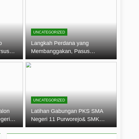
embentuk Jiwa Kepemimpinan, Disiplin,
jo: Membangun Disiplin, Kekompakan,
UNCATEGORIZED
un 2026
o
Langkah Perdana yang
rsus
Membanggakan, Pasus
dan Disiplin Siswa
Jatayudha Ukir Prestasi di
longan
LKBB Adiluhung Se-Jawa
Tengah
UNCATEGORIZED
alon
Latihan Gabungan PKS SMA
geri
Negeri 11 Purworejo& SMK
k Jiwa
Negeri 6 Purworejo:
 dan
Membangun Disiplin,