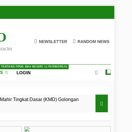
O
NEWSLETTER
RANDOM NEWS
racter
A TENTANG PPDB SMA NEGERI 11 PURWOREJO
ES
LOGIN
Mahir Tingkat Dasar (KMD) Golongan
 LKBB Adiluhung Se-Jawa Tengah