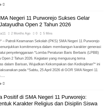
e
MA Negeri 11 Purworejo Sukses Gelar
Jatayudha Open 2 Tahun 2026
ia11
2 Months Ago
0
5 Mins
* – Patroli Keamanan Sekolah (PKS) SMA Negeri 11 Purworejo
menunjukkan komitmennya dalam membangun karakter generasi
lui penyelenggaraan *Lomba Peraturan Baris Berbaris (LPBB)
a Open 2 Tahun 2026. Kegiatan yang mengusung tema
itas dalam Barisan, Wujudkan Kekompakan dan Kedisiplinan”* ini
laksanakan pada *Sabtu, 25 April 2026 di GOR SMA Negeri 11
o….
e
 Positif di SMA Negeri 11 Purworejo:
tuk Karakter Religius dan Disiplin Siswa