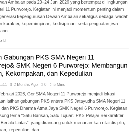
an Ambalan pada 23–24 Juni 2026 yang bertempat di lingkungan
i 11 Purworejo. Kegiatan ini menjadi momentum penting dalam
egenerasi kepengurusan Dewan Ambalan sekaligus sebagai wadah
 karakter, kepemimpinan, kedisiplinan, serta penguatan jiwa
kaan…
e
an Gabungan PKS SMA Negeri 11
rejo& SMK Negeri 6 Purworejo: Membangun
in, Kekompakan, dan Kepedulian
ia11
2 Months Ago
0
5 Mins
Februari 2026, Gor SMA Negeri 11 Purworejo menjadi lokasi
aan latihan gabungan PKS antara PKS Jatayudha SMA Negeri 11
o dan PKS Dharma Atma Jaya SMK Negeri 6 Purworejo. Kegiatan
sung tema “Satu Barisan, Satu Tujuan: PKS Pelajar Berkarakter
 Berlalu Lintas”, yang dirancang untuk menanamkan nilai disiplin,
an, kepedulian, dan…