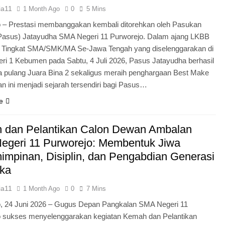
ia11
1 Month Ago
0
5 Mins
 – Prestasi membanggakan kembali ditorehkan oleh Pasukan
Pasus) Jatayudha SMA Negeri 11 Purworejo. Dalam ajang LKBB
g Tingkat SMA/SMK/MA Se-Jawa Tengah yang diselenggarakan di
i 1 Kebumen pada Sabtu, 4 Juli 2026, Pasus Jatayudha berhasil
pulang Juara Bina 2 sekaligus meraih penghargaan Best Make
n ini menjadi sejarah tersendiri bagi Pasus…
e
 dan Pelantikan Calon Dewan Ambalan
egeri 11 Purworejo: Membentuk Jiwa
mpinan, Disiplin, dan Pengabdian Generasi
ka
ia11
1 Month Ago
0
7 Mins
o, 24 Juni 2026 – Gugus Depan Pangkalan SMA Negeri 11
o sukses menyelenggarakan kegiatan Kemah dan Pelantikan