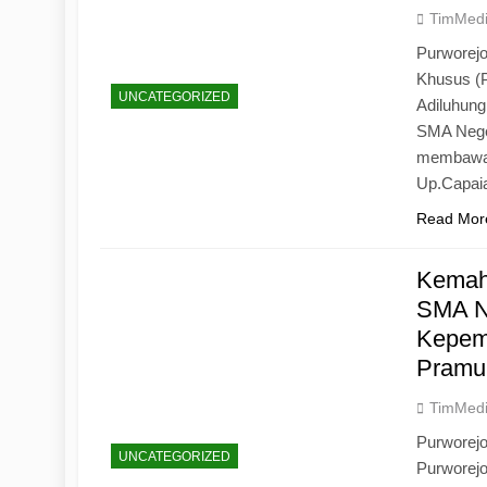
TimMed
Purworejo
Khusus (
UNCATEGORIZED
Adiluhun
SMA Neger
membawa 
Up.Capaia
Read Mor
Kemah
SMA N
Kepemi
Pramu
TimMed
Purworej
UNCATEGORIZED
Purworej