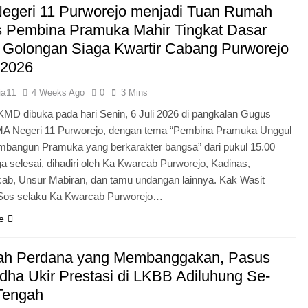
egeri 11 Purworejo menjadi Tuan Rumah
Pengabdian Generasi P
s Pembina Pramuka Mahir Tingkat Dasar
 Golongan Siaga Kwartir Cabang Purworejo
 2026
ia11
4 Weeks Ago
0
3 Mins
KMD dibuka pada hari Senin, 6 Juli 2026 di pangkalan Gugus
A Negeri 11 Purworejo, dengan tema “Pembina Pramuka Unggul
bangun Pramuka yang berkarakter bangsa” dari pukul 15.00
a selesai, dihadiri oleh Ka Kwarcab Purworejo, Kadinas,
cab, Unsur Mabiran, dan tamu undangan lainnya. Kak Wasit
.Sos selaku Ka Kwarcab Purworejo…
e
ah Perdana yang Membanggakan, Pasus
dha Ukir Prestasi di LKBB Adiluhung Se-
Tengah