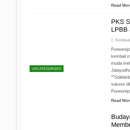
Read Mor
PKS S
LPBB 
TimMed
Purworejo
kembali 
muda mela
UNCATEGORIZED
Jatayudh
*”Solidar
sukses di
Purworej
Read Mor
Budaya
Memben