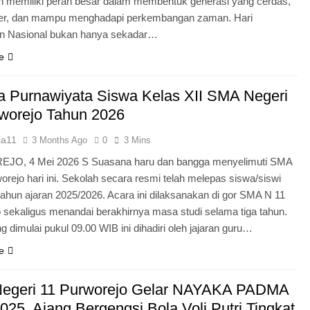
n memiliki peran besar dalam membentuk generasi yang cerdas,
ter, dan mampu menghadapi perkembangan zaman. Hari
an Nasional bukan hanya sekadar…
e
 Purnawiyata Siswa Kelas XII SMA Negeri
worejo Tahun 2026
ia11
3 Months Ago
0
3 Mins
O, 4 Mei 2026 S Suasana haru dan bangga menyelimuti SMA
orejo hari ini. Sekolah secara resmi telah melepas siswa/siswi
 tahun ajaran 2025/2026. Acara ini dilaksanakan di gor SMA N 11
 sekaligus menandai berakhirnya masa studi selama tiga tahun.
g dimulai pukul 09.00 WIB ini dihadiri oleh jajaran guru…
e
egeri 11 Purworejo Gelar NAYAKA PADMA
25, Ajang Bergengsi Bola Voli Putri Tingkat