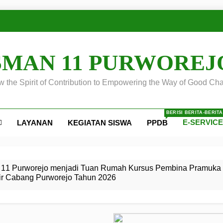
SMAN 11 PURWOREJ
 the Spirit of Contribution to Empowering the Way of Good Cha
BERISI BERITA-BERIT
E-SERVIC
LAYANAN
KEGIATAN SISWA
PPDB
ejo
 Calon
S SMA
ursus
s
egeri 11
 SMK
11 Purworejo menjadi Tuan Rumah Kursus Pembina Pramuka 
ir Cabang Purworejo Tahun 2026
r Tingkat
i di LKBB
 Jiwa
Membangun
di pangkalan Gugus Depan
ehkan oleh Pasukan Khusus
SMA Negeri 11 Purworejo
o menjadi lokasi pelaksanaan
 Siaga
ngah
, dan
dan
dana yang Membanggakan, Pasus Jatayudha Ukir Prestasi di
ejo Tahun
Pramuka