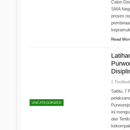
Calon Dew
SMA Neger
proses r
pembinaan
kepramu
Read Mor
Latih
Purwo
Disipl
TimMed
Sabtu, 7 
pelaksan
UNCATEGORIZED
Purworej
ini mengu
dan Tertib
kekompak