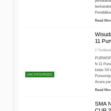
pendidika
berkarak
Pendidik
Read Mor
Wisuda
11 Pur
TimMed
PURWOREJ
N 11 Purw
kelas XII
UNCATEGORIZED
Purworejo
Acara yan
Read Mor
SMA N
CUP 20