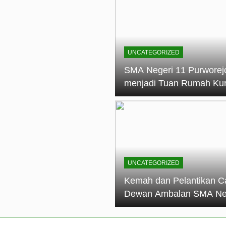
elantikan Calon Dewan Ambalan SMA Negeri 11 Purworejo: M
dian Generasi Pramuka
ungan PKS SMA Negeri 11 Purworejo& SMK Negeri 6 Purwore
ian
UNCATEGORIZED
eri 11 Purworejo Sukses Gelar LPBB Jatayudha Open 2 Tah
SMA Negeri 11 Purworej
menjadi Tuan Rumah Ku
tif di SMA Negeri 11 Purworejo: Membentuk Karakter Religius 
Pembina Pramuka Mahir
Tingkat Dasar (KMD) Go
Siaga Kwartir Cabang
Purworejo Tahun 2026
UNCATEGORIZED
Kemah dan Pelantikan C
Dewan Ambalan SMA Ne
11 Purworejo: Membentu
Kepemimpinan, Disiplin,