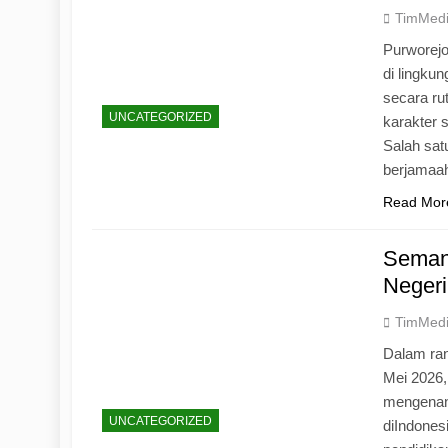
TimMed
Purworej
di lingku
secara ru
UNCATEGORIZED
karakter s
Salah sat
berjamaah
Read Mor
Seman
Negeri
TimMed
Dalam ran
Mei 2026
mengenang
UNCATEGORIZED
diIndones