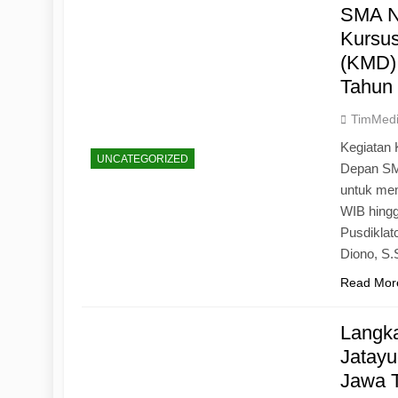
SMA N
Kursu
(KMD)
Tahun
TimMed
Kegiatan 
UNCATEGORIZED
Depan SM
untuk mem
WIB hingg
Pusdiklat
Diono, S
Read Mor
Langk
Jatayu
Jawa 