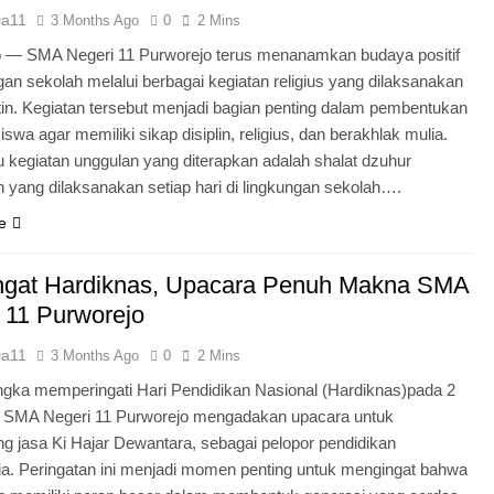
ia11
3 Months Ago
0
2 Mins
o — SMA Negeri 11 Purworejo terus menanamkan budaya positif
ngan sekolah melalui berbagai kegiatan religius yang dilaksanakan
tin. Kegiatan tersebut menjadi bagian penting dalam pembentukan
iswa agar memiliki sikap disiplin, religius, dan berakhlak mulia.
u kegiatan unggulan yang diterapkan adalah shalat dzuhur
 yang dilaksanakan setiap hari di lingkungan sekolah….
e
gat Hardiknas, Upacara Penuh Makna SMA
 11 Purworejo
ia11
3 Months Ago
0
2 Mins
gka memperingati Hari Pendidikan Nasional (Hardiknas)pada 2
, SMA Negeri 11 Purworejo mengadakan upacara untuk
 jasa Ki Hajar Dewantara, sebagai pelopor pendidikan
ia. Peringatan ini menjadi momen penting untuk mengingat bahwa