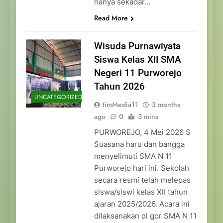
hanya sekadar…
Read More
Wisuda Purnawiyata
Siswa Kelas XII SMA
Negeri 11 Purworejo
Tahun 2026
UNCATEGORIZED
timMedia11
3 months
ago
0
3 mins
PURWOREJO, 4 Mei 2026 S
Suasana haru dan bangga
menyelimuti SMA N 11
Purworejo hari ini. Sekolah
secara resmi telah melepas
siswa/siswi kelas XII tahun
ajaran 2025/2026. Acara ini
dilaksanakan di gor SMA N 11