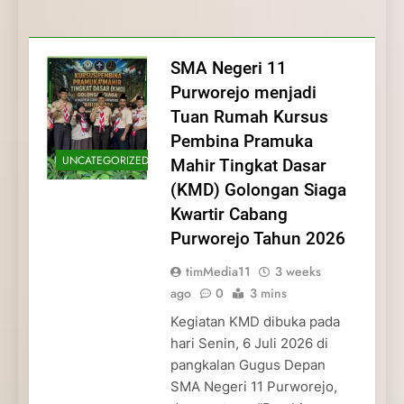
Membentuk Jiwa
Membentuk Jiwa Kepemimpinan,
Membangun Disiplin, Kekompakan, dan
Kwartir Cabang Purworejo Tahun 2026
Kepemimpinan, Disiplin,
Disiplin, dan Pengabdian Generasi
Kepedulian
dan Pengabdian Generasi
Pramuka
SMA Negeri 11
Pramuka
Purworejo menjadi
Tuan Rumah Kursus
Pembina Pramuka
UNCATEGORIZED
Mahir Tingkat Dasar
(KMD) Golongan Siaga
Kwartir Cabang
Purworejo Tahun 2026
timMedia11
3 weeks
ago
0
3 mins
Kegiatan KMD dibuka pada
hari Senin, 6 Juli 2026 di
pangkalan Gugus Depan
SMA Negeri 11 Purworejo,