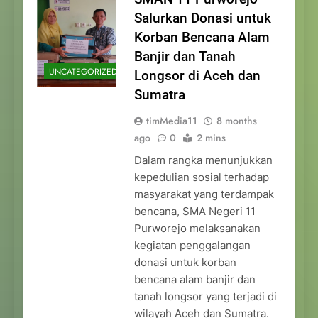
Salurkan Donasi untuk
Korban Bencana Alam
Banjir dan Tanah
UNCATEGORIZED
Longsor di Aceh dan
Sumatra
timMedia11
8 months
ago
0
2 mins
Dalam rangka menunjukkan
kepedulian sosial terhadap
masyarakat yang terdampak
bencana, SMA Negeri 11
Purworejo melaksanakan
kegiatan penggalangan
donasi untuk korban
bencana alam banjir dan
tanah longsor yang terjadi di
wilayah Aceh dan Sumatra.