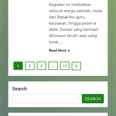
Kegiatan ini melibatkan
seluruh warga sekolah, mulai
dari Bapak/Ibu guru,
karyawan, hingga peserta
didik. Donasi yang berhasil
dihimpun terdiri atas uang
tunai,…
Read More
1
2
3
…
17
Search
SEARCH