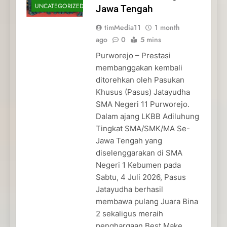
UNCATEGORIZED
Jawa Tengah
timMedia11
1 month
ago
0
5 mins
Purworejo – Prestasi
membanggakan kembali
ditorehkan oleh Pasukan
Khusus (Pasus) Jatayudha
SMA Negeri 11 Purworejo.
Dalam ajang LKBB Adiluhung
Tingkat SMA/SMK/MA Se-
Jawa Tengah yang
diselenggarakan di SMA
Negeri 1 Kebumen pada
Sabtu, 4 Juli 2026, Pasus
Jatayudha berhasil
membawa pulang Juara Bina
2 sekaligus meraih
penghargaan Best Make