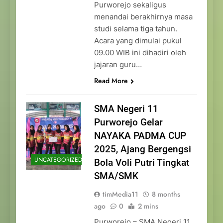
Purworejo sekaligus
menandai berakhirnya masa
studi selama tiga tahun.
Acara yang dimulai pukul
09.00 WIB ini dihadiri oleh
jajaran guru…
Read More
SMA Negeri 11
Purworejo Gelar
NAYAKA PADMA CUP
2025, Ajang Bergengsi
UNCATEGORIZED
Bola Voli Putri Tingkat
SMA/SMK
timMedia11
8 months
ago
0
2 mins
Purworejo – SMA Negeri 11