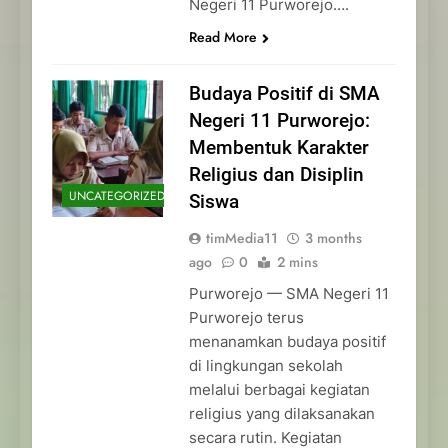
Negeri 11 Purworejo….
Read More
Budaya Positif di SMA
Negeri 11 Purworejo:
Membentuk Karakter
Religius dan Disiplin
UNCATEGORIZED
Siswa
timMedia11
3 months
ago
0
2 mins
Purworejo — SMA Negeri 11
Purworejo terus
menanamkan budaya positif
di lingkungan sekolah
melalui berbagai kegiatan
religius yang dilaksanakan
secara rutin. Kegiatan