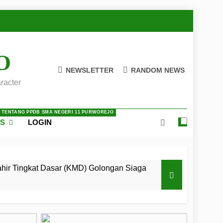
O
NEWSLETTER
RANDOM NEWS
racter
A TENTANG PPDB SMA NEGERI 11 PURWOREJO
ES
LOGIN
ir Tingkat Dasar (KMD) Golongan Siaga
 LKBB Adiluhung Se-Jawa Tengah