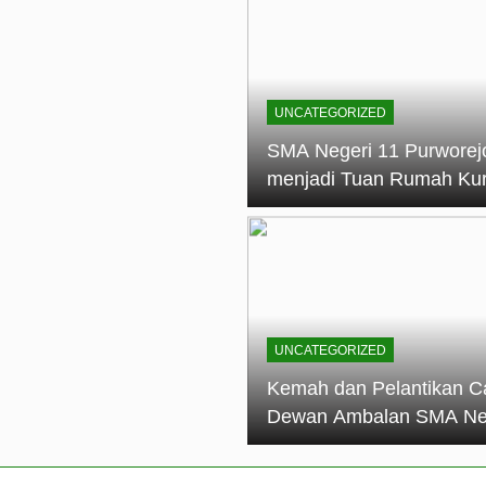
elantikan Calon Dewan Ambalan SMA Negeri 11 Purworejo: M
dian Generasi Pramuka
ungan PKS SMA Negeri 11 Purworejo& SMK Negeri 6 Purwore
ian
UNCATEGORIZED
eri 11 Purworejo Sukses Gelar LPBB Jatayudha Open 2 Tah
SMA Negeri 11 Purworej
menjadi Tuan Rumah Ku
tif di SMA Negeri 11 Purworejo: Membentuk Karakter Religius 
Pembina Pramuka Mahir
Tingkat Dasar (KMD) Go
Siaga Kwartir Cabang
Purworejo Tahun 2026
UNCATEGORIZED
Kemah dan Pelantikan C
Dewan Ambalan SMA Ne
11 Purworejo: Membentu
Kepemimpinan, Disiplin,