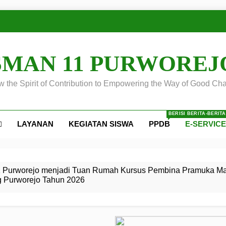
SMAN 11 PURWOREJ
 the Spirit of Contribution to Empowering the Way of Good Cha
BERISI BERITA-BERIT
LAYANAN
KEGIATAN SISWA
PPDB
E-SERVIC
ejo
 Calon
S SMA
ursus
s
egeri 11
 SMK
 Purworejo menjadi Tuan Rumah Kursus Pembina Pramuka Mah
g Purworejo Tahun 2026
r Tingkat
i di LKBB
 Jiwa
Membangun
di pangkalan Gugus Depan
ehkan oleh Pasukan Khusus
SMA Negeri 11 Purworejo
o menjadi lokasi pelaksanaan
 Siaga
ngah
, dan
dan
dana yang Membanggakan, Pasus Jatayudha Ukir Prestasi di
ejo Tahun
Pramuka