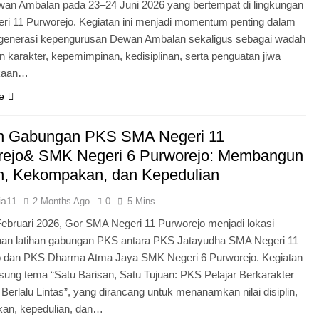
an Ambalan pada 23–24 Juni 2026 yang bertempat di lingkungan
i 11 Purworejo. Kegiatan ini menjadi momentum penting dalam
egenerasi kepengurusan Dewan Ambalan sekaligus sebagai wadah
 karakter, kepemimpinan, kedisiplinan, serta penguatan jiwa
kaan…
e
an Gabungan PKS SMA Negeri 11
rejo& SMK Negeri 6 Purworejo: Membangun
in, Kekompakan, dan Kepedulian
ia11
2 Months Ago
0
5 Mins
Februari 2026, Gor SMA Negeri 11 Purworejo menjadi lokasi
aan latihan gabungan PKS antara PKS Jatayudha SMA Negeri 11
o dan PKS Dharma Atma Jaya SMK Negeri 6 Purworejo. Kegiatan
sung tema “Satu Barisan, Satu Tujuan: PKS Pelajar Berkarakter
 Berlalu Lintas”, yang dirancang untuk menanamkan nilai disiplin,
an, kepedulian, dan…