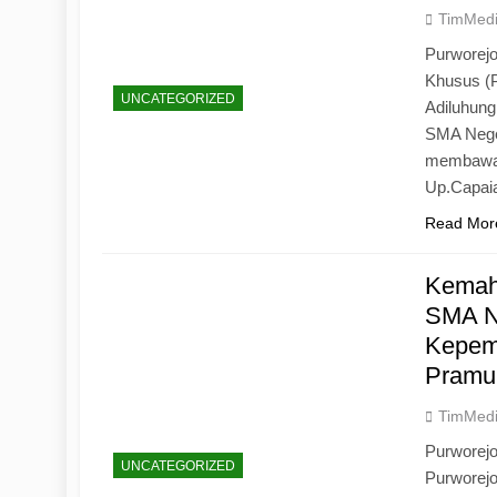
TimMed
Purworejo
Khusus (
UNCATEGORIZED
Adiluhun
SMA Neger
membawa 
Up.Capaia
Read Mor
Kemah
SMA N
Kepemi
Pramu
TimMed
Purworej
UNCATEGORIZED
Purworej