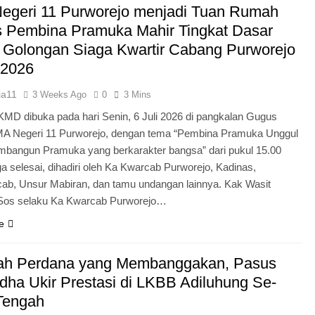
egeri 11 Purworejo menjadi Tuan Rumah
Pengabdian Generasi P
s Pembina Pramuka Mahir Tingkat Dasar
 Golongan Siaga Kwartir Cabang Purworejo
 2026
ia11
3 Weeks Ago
0
3 Mins
KMD dibuka pada hari Senin, 6 Juli 2026 di pangkalan Gugus
A Negeri 11 Purworejo, dengan tema “Pembina Pramuka Unggul
bangun Pramuka yang berkarakter bangsa” dari pukul 15.00
a selesai, dihadiri oleh Ka Kwarcab Purworejo, Kadinas,
cab, Unsur Mabiran, dan tamu undangan lainnya. Kak Wasit
.Sos selaku Ka Kwarcab Purworejo…
e
ah Perdana yang Membanggakan, Pasus
dha Ukir Prestasi di LKBB Adiluhung Se-
Tengah