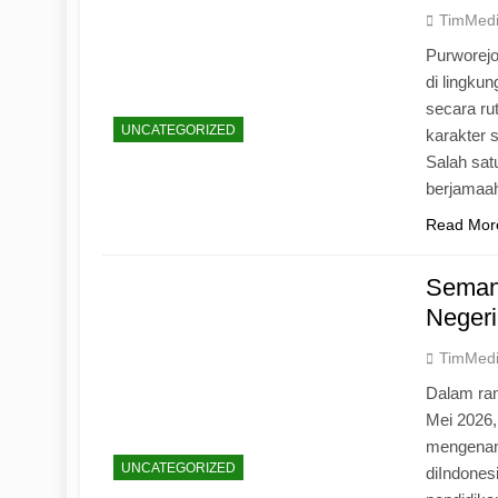
TimMed
Purworej
di lingku
secara ru
UNCATEGORIZED
karakter s
Salah sat
berjamaah
Read Mor
Seman
Negeri
TimMed
Dalam ran
Mei 2026
mengenang
UNCATEGORIZED
diIndones