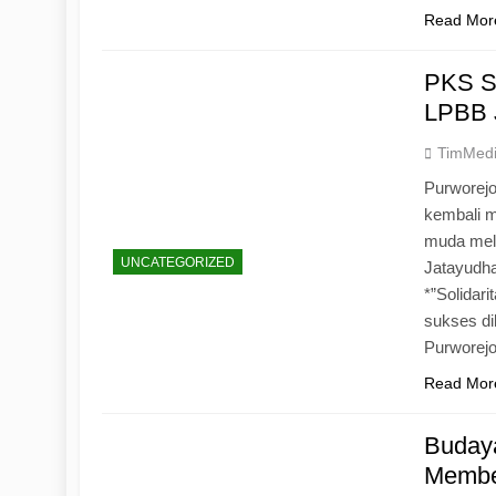
Read Mor
PKS S
LPBB 
TimMed
Purworejo
kembali 
muda mela
UNCATEGORIZED
Jatayudh
*”Solidar
sukses di
Purworej
Read Mor
Budaya
Memben