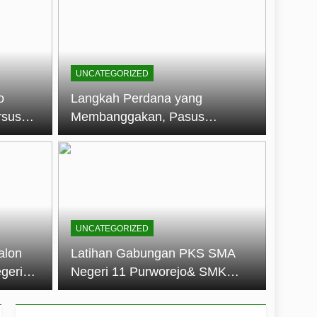
embentuk Jiwa Kepemimpinan, Disiplin,
jo: Membangun Disiplin, Kekompakan,
UNCATEGORIZED
un 2026
o
Langkah Perdana yang
rsus
Membanggakan, Pasus
dan Disiplin Siswa
Jatayudha Ukir Prestasi di
longan
LKBB Adiluhung Se-Jawa
Tengah
UNCATEGORIZED
alon
Latihan Gabungan PKS SMA
geri
Negeri 11 Purworejo& SMK
k Jiwa
Negeri 6 Purworejo:
 dan
Membangun Disiplin,