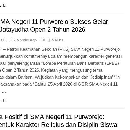
e
MA Negeri 11 Purworejo Sukses Gelar
Jatayudha Open 2 Tahun 2026
ia11
2 Months Ago
0
5 Mins
* – Patroli Keamanan Sekolah (PKS) SMA Negeri 11 Purworejo
menunjukkan komitmennya dalam membangun karakter generasi
lui penyelenggaraan *Lomba Peraturan Baris Berbaris (LPBB)
a Open 2 Tahun 2026. Kegiatan yang mengusung tema
itas dalam Barisan, Wujudkan Kekompakan dan Kedisiplinan”* ini
laksanakan pada *Sabtu, 25 April 2026 di GOR SMA Negeri 11
o….
e
 Positif di SMA Negeri 11 Purworejo:
tuk Karakter Religius dan Disiplin Siswa