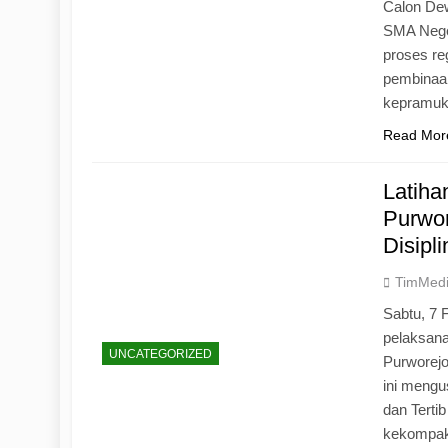
Calon Dew
SMA Neger
proses r
pembinaan
kepramu
Read Mor
Latih
Purwo
Disipl
TimMed
Sabtu, 7 
pelaksan
UNCATEGORIZED
Purworej
ini mengu
dan Tertib
kekompak