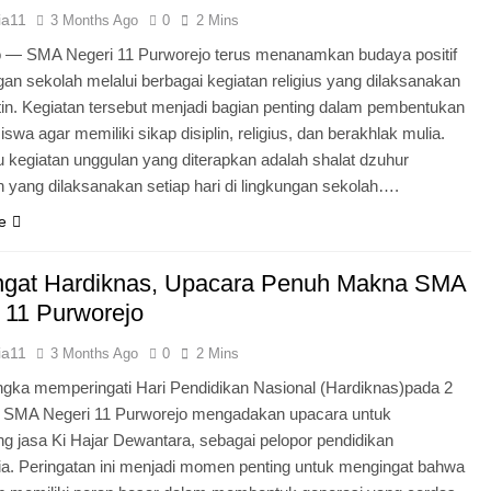
ia11
3 Months Ago
0
2 Mins
o — SMA Negeri 11 Purworejo terus menanamkan budaya positif
ngan sekolah melalui berbagai kegiatan religius yang dilaksanakan
tin. Kegiatan tersebut menjadi bagian penting dalam pembentukan
iswa agar memiliki sikap disiplin, religius, dan berakhlak mulia.
u kegiatan unggulan yang diterapkan adalah shalat dzuhur
 yang dilaksanakan setiap hari di lingkungan sekolah….
e
gat Hardiknas, Upacara Penuh Makna SMA
 11 Purworejo
ia11
3 Months Ago
0
2 Mins
gka memperingati Hari Pendidikan Nasional (Hardiknas)pada 2
, SMA Negeri 11 Purworejo mengadakan upacara untuk
 jasa Ki Hajar Dewantara, sebagai pelopor pendidikan
ia. Peringatan ini menjadi momen penting untuk mengingat bahwa