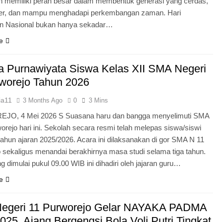
n memiliki peran besar dalam membentuk generasi yang cerdas,
ter, dan mampu menghadapi perkembangan zaman. Hari
an Nasional bukan hanya sekadar…
e
 Purnawiyata Siswa Kelas XII SMA Negeri
worejo Tahun 2026
ia11
3 Months Ago
0
3 Mins
O, 4 Mei 2026 S Suasana haru dan bangga menyelimuti SMA
orejo hari ini. Sekolah secara resmi telah melepas siswa/siswi
 tahun ajaran 2025/2026. Acara ini dilaksanakan di gor SMA N 11
 sekaligus menandai berakhirnya masa studi selama tiga tahun.
g dimulai pukul 09.00 WIB ini dihadiri oleh jajaran guru…
e
egeri 11 Purworejo Gelar NAYAKA PADMA
25, Ajang Bergengsi Bola Voli Putri Tingkat