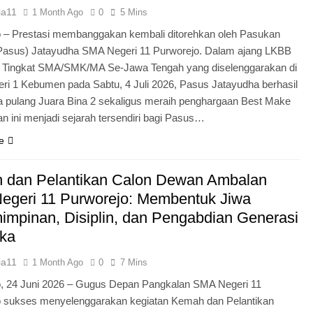
ia11
1 Month Ago
0
5 Mins
 – Prestasi membanggakan kembali ditorehkan oleh Pasukan
Pasus) Jatayudha SMA Negeri 11 Purworejo. Dalam ajang LKBB
g Tingkat SMA/SMK/MA Se-Jawa Tengah yang diselenggarakan di
i 1 Kebumen pada Sabtu, 4 Juli 2026, Pasus Jatayudha berhasil
pulang Juara Bina 2 sekaligus meraih penghargaan Best Make
n ini menjadi sejarah tersendiri bagi Pasus…
e
 dan Pelantikan Calon Dewan Ambalan
egeri 11 Purworejo: Membentuk Jiwa
mpinan, Disiplin, dan Pengabdian Generasi
ka
ia11
1 Month Ago
0
7 Mins
o, 24 Juni 2026 – Gugus Depan Pangkalan SMA Negeri 11
o sukses menyelenggarakan kegiatan Kemah dan Pelantikan