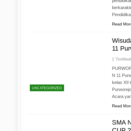
pendidika
berkarak
Pendidik
Read Mor
Wisuda
11 Pur
TimMed
PURWOREJ
N 11 Purw
kelas XII
UNCATEGORIZED
Purworejo
Acara yan
Read Mor
SMA N
CUP 20