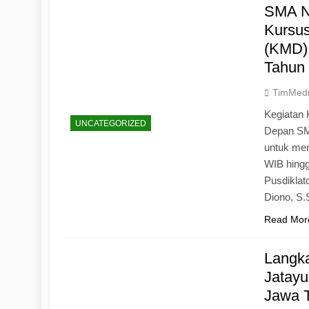
SMA N
Kursu
(KMD)
Tahun
TimMed
Kegiatan 
UNCATEGORIZED
Depan SM
untuk mem
WIB hingg
Pusdiklat
Diono, S
Read Mor
Langk
Jatayu
Jawa 