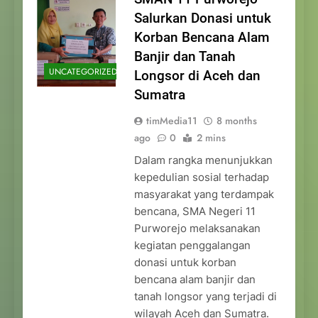
Salurkan Donasi untuk
Korban Bencana Alam
Banjir dan Tanah
UNCATEGORIZED
Longsor di Aceh dan
Sumatra
timMedia11
8 months
ago
0
2 mins
Dalam rangka menunjukkan
kepedulian sosial terhadap
masyarakat yang terdampak
bencana, SMA Negeri 11
Purworejo melaksanakan
kegiatan penggalangan
donasi untuk korban
bencana alam banjir dan
tanah longsor yang terjadi di
wilayah Aceh dan Sumatra.