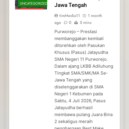
UNCATEGORIZED
Jawa Tengah
timMedia11
1 month
ago
0
5 mins
Purworejo – Prestasi
membanggakan kembali
ditorehkan oleh Pasukan
Khusus (Pasus) Jatayudha
SMA Negeri 11 Purworejo.
Dalam ajang LKBB Adiluhung
Tingkat SMA/SMK/MA Se-
Jawa Tengah yang
diselenggarakan di SMA
Negeri 1 Kebumen pada
Sabtu, 4 Juli 2026, Pasus
Jatayudha berhasil
membawa pulang Juara Bina
2 sekaligus meraih
penghargaan Best Make