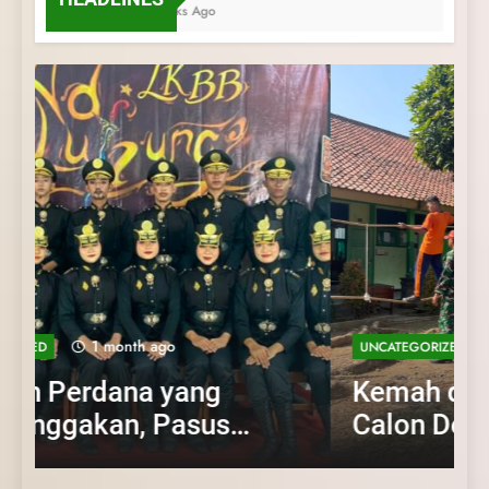
4 Weeks Ago
1 month ago
UNCATEGORIZED
UNCATEGORIZED
Kemah dan Pelantikan
UNCATEGORIZED
UNCATEGORIZED
UNCATEGORIZED
SMA Negeri 11 Purworejo menjadi Tuan
Calon Dewan Ambalan
Langkah Perdana yang Membanggakan,
Kemah dan Pelantikan Calon Dewan
Latihan Gabungan PKS SMA Negeri 11
Rumah Kursus Pembina Pramuka Mahir
SMA Negeri 11 Purworejo:
Pasus Jatayudha Ukir Prestasi di LKBB
Ambalan SMA Negeri 11 Purworejo:
Purworejo& SMK Negeri 6 Purworejo:
Tingkat Dasar (KMD) Golongan Siaga
Adiluhung Se-Jawa Tengah