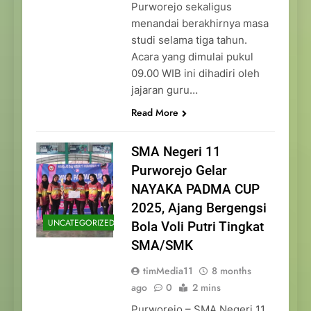
Purworejo sekaligus
menandai berakhirnya masa
studi selama tiga tahun.
Acara yang dimulai pukul
09.00 WIB ini dihadiri oleh
jajaran guru…
Read More
SMA Negeri 11
Purworejo Gelar
NAYAKA PADMA CUP
2025, Ajang Bergengsi
UNCATEGORIZED
Bola Voli Putri Tingkat
SMA/SMK
timMedia11
8 months
ago
0
2 mins
Purworejo – SMA Negeri 11