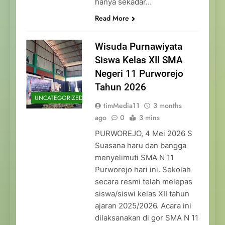
hanya sekadar…
Read More
Wisuda Purnawiyata
Siswa Kelas XII SMA
Negeri 11 Purworejo
Tahun 2026
UNCATEGORIZED
timMedia11
3 months
ago
0
3 mins
PURWOREJO, 4 Mei 2026 S
Suasana haru dan bangga
menyelimuti SMA N 11
Purworejo hari ini. Sekolah
secara resmi telah melepas
siswa/siswi kelas XII tahun
ajaran 2025/2026. Acara ini
dilaksanakan di gor SMA N 11