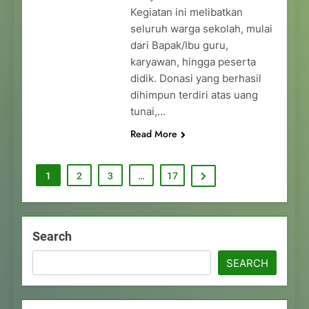
Kegiatan ini melibatkan
seluruh warga sekolah, mulai
dari Bapak/Ibu guru,
karyawan, hingga peserta
didik. Donasi yang berhasil
dihimpun terdiri atas uang
tunai,…
Read More
1
2
3
…
17
Search
SEARCH