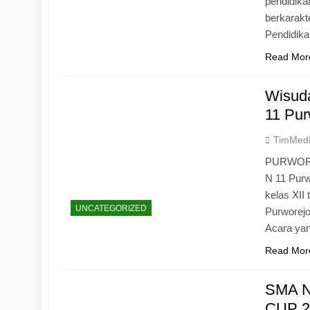
pendidika
berkarak
Pendidik
Read Mor
Wisuda
11 Pur
TimMed
PURWOREJ
N 11 Purw
kelas XII
UNCATEGORIZED
Purworejo
Acara yan
Read Mor
SMA N
CUP 20