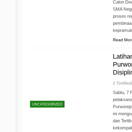
Calon Dew
SMA Neger
proses r
pembinaan
kepramu
Read Mor
Latih
Purwo
Disipl
TimMed
Sabtu, 7 
pelaksan
UNCATEGORIZED
Purworej
ini mengu
dan Tertib
kekompak