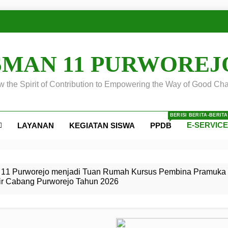
SMAN 11 PURWOREJ
 the Spirit of Contribution to Empowering the Way of Good Cha
BERISI BERITA-BERIT
E-SERVIC
LAYANAN
KEGIATAN SISWA
PPDB
ejo
 Calon
S SMA
ursus
s
egeri 11
 SMK
11 Purworejo menjadi Tuan Rumah Kursus Pembina Pramuka 
ir Cabang Purworejo Tahun 2026
r Tingkat
i di LKBB
 Jiwa
Membangun
di pangkalan Gugus Depan
ehkan oleh Pasukan Khusus
SMA Negeri 11 Purworejo
o menjadi lokasi pelaksanaan
 Siaga
ngah
, dan
dan
dana yang Membanggakan, Pasus Jatayudha Ukir Prestasi di
ejo Tahun
Pramuka