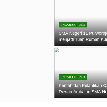
elantikan Calon Dewan Ambalan SMA Negeri 11 Purworejo: M
dian Generasi Pramuka
ungan PKS SMA Negeri 11 Purworejo& SMK Negeri 6 Purwore
ian
UNCATEGORIZED
eri 11 Purworejo Sukses Gelar LPBB Jatayudha Open 2 Tah
SMA Negeri 11 Purworej
menjadi Tuan Rumah Ku
tif di SMA Negeri 11 Purworejo: Membentuk Karakter Religius 
Pembina Pramuka Mahir
Tingkat Dasar (KMD) Go
Siaga Kwartir Cabang
Purworejo Tahun 2026
UNCATEGORIZED
Kemah dan Pelantikan C
Dewan Ambalan SMA Ne
11 Purworejo: Membentu
Kepemimpinan, Disiplin,