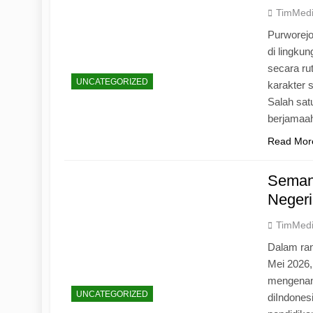
TimMed
Purworej
di lingku
secara ru
UNCATEGORIZED
karakter s
Salah sat
berjamaah
Read Mor
Seman
Negeri
TimMed
Dalam ran
Mei 2026
mengenang
UNCATEGORIZED
diIndones