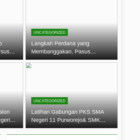
embentuk Jiwa Kepemimpinan, Disiplin,
jo: Membangun Disiplin, Kekompakan,
UNCATEGORIZED
un 2026
o
Langkah Perdana yang
rsus
Membanggakan, Pasus
dan Disiplin Siswa
Jatayudha Ukir Prestasi di
longan
LKBB Adiluhung Se-Jawa
Tengah
UNCATEGORIZED
alon
Latihan Gabungan PKS SMA
geri
Negeri 11 Purworejo& SMK
k Jiwa
Negeri 6 Purworejo:
 dan
Membangun Disiplin,