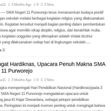
ia11
3 Months Ago
0
2 Mins
o — SMA Negeri 11 Purworejo terus menanamkan budaya positif
ngan sekolah melalui berbagai kegiatan religius yang dilaksanakan
tin. Kegiatan tersebut menjadi bagian penting dalam pembentukan
iswa agar memiliki sikap disiplin, religius, dan berakhlak mulia.
u kegiatan unggulan yang diterapkan adalah shalat dzuhur
 yang dilaksanakan setiap hari di lingkungan sekolah….
e
gat Hardiknas, Upacara Penuh Makna SMA
 11 Purworejo
ia11
3 Months Ago
0
2 Mins
gka memperingati Hari Pendidikan Nasional (Hardiknas)pada 2
, SMA Negeri 11 Purworejo mengadakan upacara untuk
 jasa Ki Hajar Dewantara, sebagai pelopor pendidikan
ia. Peringatan ini menjadi momen penting untuk mengingat bahwa