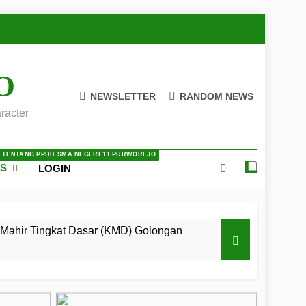
O
NEWSLETTER
RANDOM NEWS
racter
A TENTANG PPDB SMA NEGERI 11 PURWOREJO
ES
LOGIN
Mahir Tingkat Dasar (KMD) Golongan
 LKBB Adiluhung Se-Jawa Tengah