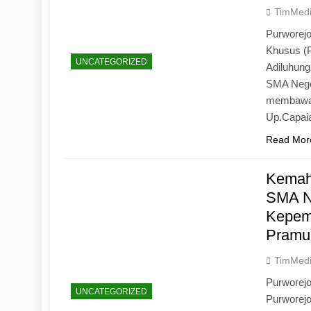
TimMed
Purworejo
Khusus (
UNCATEGORIZED
Adiluhun
SMA Neger
membawa 
Up.Capaia
Read Mor
Kemah
SMA N
Kepemi
Pramu
TimMed
Purworej
UNCATEGORIZED
Purworej