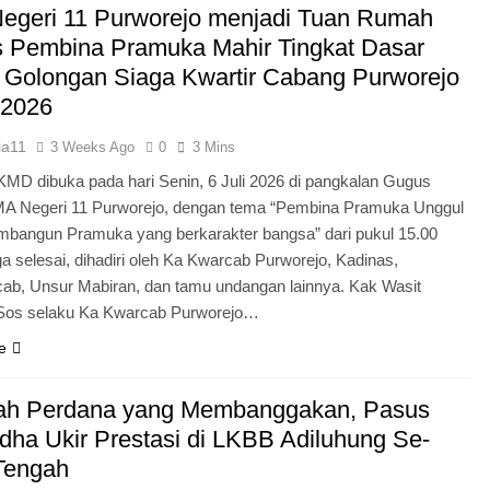
egeri 11 Purworejo menjadi Tuan Rumah
Pengabdian Generasi P
s Pembina Pramuka Mahir Tingkat Dasar
 Golongan Siaga Kwartir Cabang Purworejo
 2026
ia11
3 Weeks Ago
0
3 Mins
KMD dibuka pada hari Senin, 6 Juli 2026 di pangkalan Gugus
A Negeri 11 Purworejo, dengan tema “Pembina Pramuka Unggul
bangun Pramuka yang berkarakter bangsa” dari pukul 15.00
a selesai, dihadiri oleh Ka Kwarcab Purworejo, Kadinas,
cab, Unsur Mabiran, dan tamu undangan lainnya. Kak Wasit
.Sos selaku Ka Kwarcab Purworejo…
e
ah Perdana yang Membanggakan, Pasus
dha Ukir Prestasi di LKBB Adiluhung Se-
Tengah