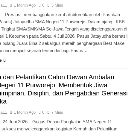
ia11
1 Month Ago
0
5 Mins
 – Prestasi membanggakan kembali ditorehkan oleh Pasukan
Pasus) Jatayudha SMA Negeri 11 Purworejo. Dalam ajang LKBB
g Tingkat SMA/SMK/MA Se-Jawa Tengah yang diselenggarakan di
i 1 Kebumen pada Sabtu, 4 Juli 2026, Pasus Jatayudha berhasil
pulang Juara Bina 2 sekaligus meraih penghargaan Best Make
n ini menjadi sejarah tersendiri bagi Pasus…
e
 dan Pelantikan Calon Dewan Ambalan
egeri 11 Purworejo: Membentuk Jiwa
mpinan, Disiplin, dan Pengabdian Generasi
ka
ia11
1 Month Ago
0
7 Mins
o, 24 Juni 2026 – Gugus Depan Pangkalan SMA Negeri 11
o sukses menyelenggarakan kegiatan Kemah dan Pelantikan