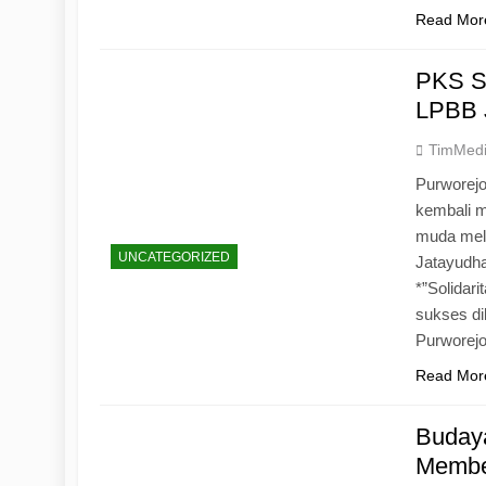
Read Mor
PKS S
LPBB 
TimMed
Purworejo
kembali 
muda mela
UNCATEGORIZED
Jatayudh
*”Solidar
sukses di
Purworej
Read Mor
Budaya
Memben