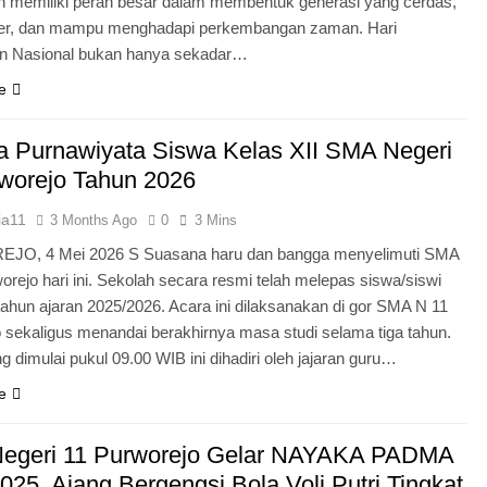
n memiliki peran besar dalam membentuk generasi yang cerdas,
ter, dan mampu menghadapi perkembangan zaman. Hari
an Nasional bukan hanya sekadar…
e
 Purnawiyata Siswa Kelas XII SMA Negeri
worejo Tahun 2026
ia11
3 Months Ago
0
3 Mins
O, 4 Mei 2026 S Suasana haru dan bangga menyelimuti SMA
orejo hari ini. Sekolah secara resmi telah melepas siswa/siswi
 tahun ajaran 2025/2026. Acara ini dilaksanakan di gor SMA N 11
 sekaligus menandai berakhirnya masa studi selama tiga tahun.
g dimulai pukul 09.00 WIB ini dihadiri oleh jajaran guru…
e
egeri 11 Purworejo Gelar NAYAKA PADMA
25, Ajang Bergengsi Bola Voli Putri Tingkat