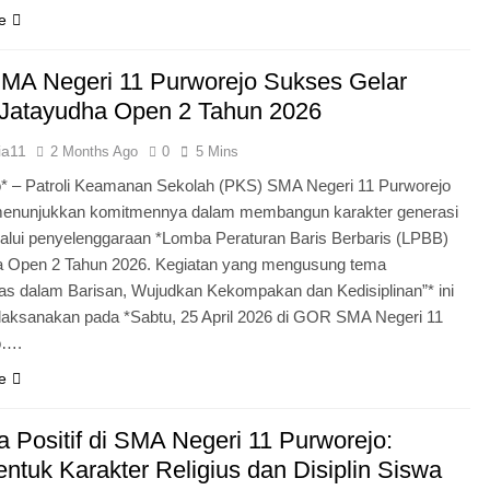
e
MA Negeri 11 Purworejo Sukses Gelar
Jatayudha Open 2 Tahun 2026
ia11
2 Months Ago
0
5 Mins
* – Patroli Keamanan Sekolah (PKS) SMA Negeri 11 Purworejo
menunjukkan komitmennya dalam membangun karakter generasi
lui penyelenggaraan *Lomba Peraturan Baris Berbaris (LPBB)
a Open 2 Tahun 2026. Kegiatan yang mengusung tema
itas dalam Barisan, Wujudkan Kekompakan dan Kedisiplinan”* ini
laksanakan pada *Sabtu, 25 April 2026 di GOR SMA Negeri 11
o….
e
 Positif di SMA Negeri 11 Purworejo:
tuk Karakter Religius dan Disiplin Siswa