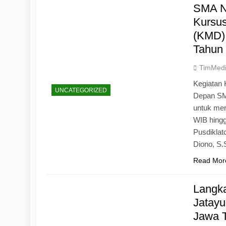
SMA N
Kursu
(KMD)
Tahun
TimMed
Kegiatan 
UNCATEGORIZED
Depan SM
untuk mem
WIB hingg
Pusdiklat
Diono, S
Read Mor
Langk
Jatayu
Jawa 