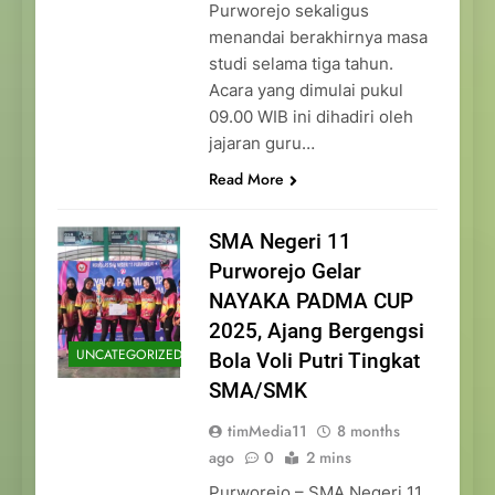
Purworejo sekaligus
menandai berakhirnya masa
studi selama tiga tahun.
Acara yang dimulai pukul
09.00 WIB ini dihadiri oleh
jajaran guru…
Read More
SMA Negeri 11
Purworejo Gelar
NAYAKA PADMA CUP
2025, Ajang Bergengsi
UNCATEGORIZED
Bola Voli Putri Tingkat
SMA/SMK
timMedia11
8 months
ago
0
2 mins
Purworejo – SMA Negeri 11