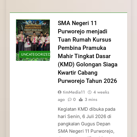
Membentuk Jiwa
Membentuk Jiwa Kepemimpinan,
Membangun Disiplin, Kekompakan, dan
Kwartir Cabang Purworejo Tahun 2026
Kepemimpinan, Disiplin,
Disiplin, dan Pengabdian Generasi
Kepedulian
dan Pengabdian Generasi
Pramuka
SMA Negeri 11
Pramuka
Purworejo menjadi
Tuan Rumah Kursus
Pembina Pramuka
UNCATEGORIZED
Mahir Tingkat Dasar
(KMD) Golongan Siaga
Kwartir Cabang
Purworejo Tahun 2026
timMedia11
4 weeks
ago
0
3 mins
Kegiatan KMD dibuka pada
hari Senin, 6 Juli 2026 di
pangkalan Gugus Depan
SMA Negeri 11 Purworejo,