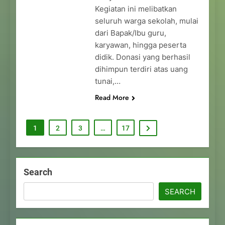
Kegiatan ini melibatkan
seluruh warga sekolah, mulai
dari Bapak/Ibu guru,
karyawan, hingga peserta
didik. Donasi yang berhasil
dihimpun terdiri atas uang
tunai,…
Read More
1
2
3
…
17
Search
SEARCH