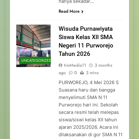
hanya sekadar…
Read More
Wisuda Purnawiyata
Siswa Kelas XII SMA
Negeri 11 Purworejo
Tahun 2026
UNCATEGORIZED
timMedia11
3 months
ago
0
3 mins
PURWOREJO, 4 Mei 2026 S
Suasana haru dan bangga
menyelimuti SMA N 11
Purworejo hari ini. Sekolah
secara resmi telah melepas
siswa/siswi kelas XII tahun
ajaran 2025/2026. Acara ini
dilaksanakan di gor SMA N 11