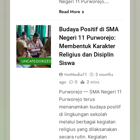
Negeri 11 Purworejo….
Read More
Budaya Positif di SMA
Negeri 11 Purworejo:
Membentuk Karakter
Religius dan Disiplin
UNCATEGORIZED
Siswa
timMedia11
3 months
ago
0
2 mins
Purworejo — SMA Negeri 11
Purworejo terus
menanamkan budaya positif
di lingkungan sekolah
melalui berbagai kegiatan
religius yang dilaksanakan
secara rutin. Kegiatan