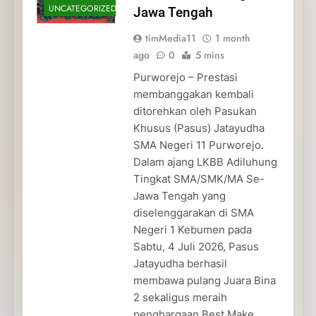
UNCATEGORIZED
Jawa Tengah
timMedia11
1 month
ago
0
5 mins
Purworejo – Prestasi
membanggakan kembali
ditorehkan oleh Pasukan
Khusus (Pasus) Jatayudha
SMA Negeri 11 Purworejo.
Dalam ajang LKBB Adiluhung
Tingkat SMA/SMK/MA Se-
Jawa Tengah yang
diselenggarakan di SMA
Negeri 1 Kebumen pada
Sabtu, 4 Juli 2026, Pasus
Jatayudha berhasil
membawa pulang Juara Bina
2 sekaligus meraih
penghargaan Best Make