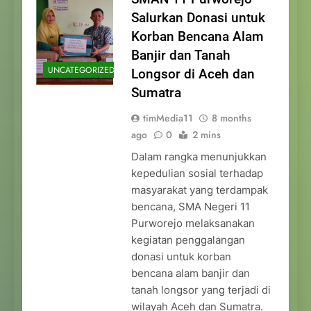
Salurkan Donasi untuk
Korban Bencana Alam
Banjir dan Tanah
UNCATEGORIZED
Longsor di Aceh dan
Sumatra
timMedia11
8 months
ago
0
2 mins
Dalam rangka menunjukkan
kepedulian sosial terhadap
masyarakat yang terdampak
bencana, SMA Negeri 11
Purworejo melaksanakan
kegiatan penggalangan
donasi untuk korban
bencana alam banjir dan
tanah longsor yang terjadi di
wilayah Aceh dan Sumatra.