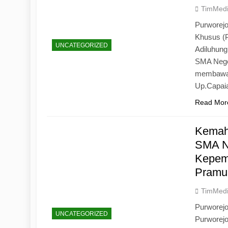
TimMed
Purworejo
Khusus (
UNCATEGORIZED
Adiluhun
SMA Neger
membawa 
Up.Capaia
Read Mor
Kemah
SMA N
Kepemi
Pramu
TimMed
Purworej
UNCATEGORIZED
Purworej