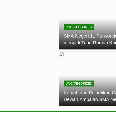
elantikan Calon Dewan Ambalan SMA Negeri 11 Purworejo: M
dian Generasi Pramuka
ungan PKS SMA Negeri 11 Purworejo& SMK Negeri 6 Purwore
ian
UNCATEGORIZED
eri 11 Purworejo Sukses Gelar LPBB Jatayudha Open 2 Tah
SMA Negeri 11 Purworej
menjadi Tuan Rumah Ku
tif di SMA Negeri 11 Purworejo: Membentuk Karakter Religius 
Pembina Pramuka Mahir
Tingkat Dasar (KMD) Go
Siaga Kwartir Cabang
Purworejo Tahun 2026
UNCATEGORIZED
Kemah dan Pelantikan C
Dewan Ambalan SMA Ne
11 Purworejo: Membentu
Kepemimpinan, Disiplin,