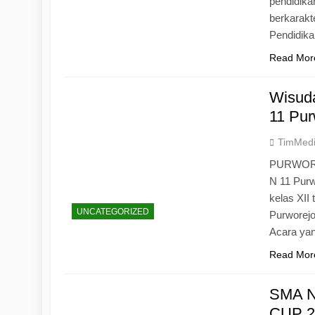
pendidika
berkarak
Pendidik
Read Mor
Wisuda
11 Pur
TimMed
PURWOREJ
N 11 Purw
kelas XII
UNCATEGORIZED
Purworejo
Acara yan
Read Mor
SMA N
CUP 20