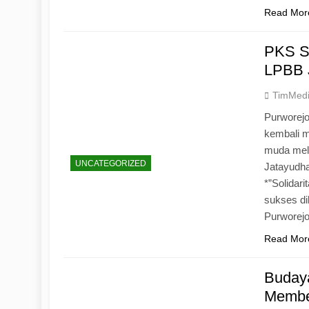
Read Mor
PKS S
LPBB 
TimMed
Purworejo
kembali 
muda mela
UNCATEGORIZED
Jatayudh
*”Solidar
sukses di
Purworej
Read Mor
Budaya
Memben