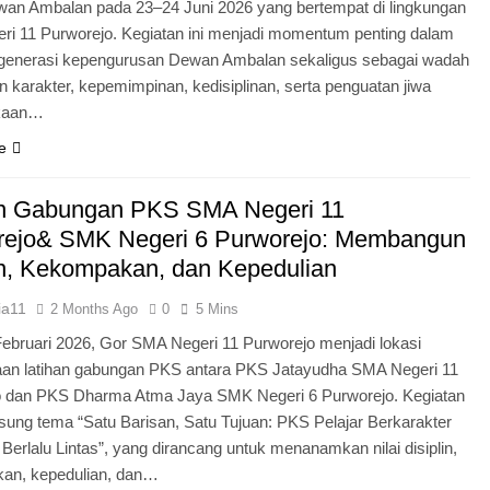
an Ambalan pada 23–24 Juni 2026 yang bertempat di lingkungan
i 11 Purworejo. Kegiatan ini menjadi momentum penting dalam
egenerasi kepengurusan Dewan Ambalan sekaligus sebagai wadah
 karakter, kepemimpinan, kedisiplinan, serta penguatan jiwa
kaan…
e
an Gabungan PKS SMA Negeri 11
rejo& SMK Negeri 6 Purworejo: Membangun
in, Kekompakan, dan Kepedulian
ia11
2 Months Ago
0
5 Mins
Februari 2026, Gor SMA Negeri 11 Purworejo menjadi lokasi
aan latihan gabungan PKS antara PKS Jatayudha SMA Negeri 11
o dan PKS Dharma Atma Jaya SMK Negeri 6 Purworejo. Kegiatan
sung tema “Satu Barisan, Satu Tujuan: PKS Pelajar Berkarakter
 Berlalu Lintas”, yang dirancang untuk menanamkan nilai disiplin,
an, kepedulian, dan…