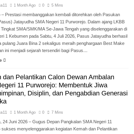
ia11
1 Month Ago
0
5 Mins
 – Prestasi membanggakan kembali ditorehkan oleh Pasukan
Pasus) Jatayudha SMA Negeri 11 Purworejo. Dalam ajang LKBB
g Tingkat SMA/SMK/MA Se-Jawa Tengah yang diselenggarakan di
i 1 Kebumen pada Sabtu, 4 Juli 2026, Pasus Jatayudha berhasil
pulang Juara Bina 2 sekaligus meraih penghargaan Best Make
n ini menjadi sejarah tersendiri bagi Pasus…
e
 dan Pelantikan Calon Dewan Ambalan
egeri 11 Purworejo: Membentuk Jiwa
mpinan, Disiplin, dan Pengabdian Generasi
ka
ia11
1 Month Ago
0
7 Mins
o, 24 Juni 2026 – Gugus Depan Pangkalan SMA Negeri 11
o sukses menyelenggarakan kegiatan Kemah dan Pelantikan