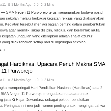
ia11
3 Months Ago
0
2 Mins
o — SMA Negeri 11 Purworejo terus menanamkan budaya positif
ngan sekolah melalui berbagai kegiatan religius yang dilaksanakan
tin. Kegiatan tersebut menjadi bagian penting dalam pembentukan
iswa agar memiliki sikap disiplin, religius, dan berakhlak mulia.
u kegiatan unggulan yang diterapkan adalah shalat dzuhur
 yang dilaksanakan setiap hari di lingkungan sekolah….
e
gat Hardiknas, Upacara Penuh Makna SMA
 11 Purworejo
ia11
3 Months Ago
0
2 Mins
gka memperingati Hari Pendidikan Nasional (Hardiknas)pada 2
, SMA Negeri 11 Purworejo mengadakan upacara untuk
 jasa Ki Hajar Dewantara, sebagai pelopor pendidikan
ia. Peringatan ini menjadi momen penting untuk mengingat bahwa