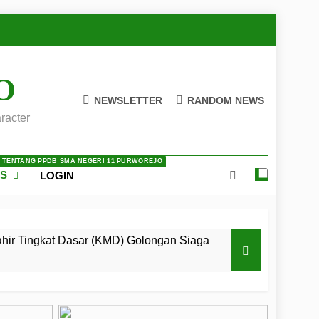
O
NEWSLETTER
RANDOM NEWS
racter
A TENTANG PPDB SMA NEGERI 11 PURWOREJO
ES
LOGIN
ir Tingkat Dasar (KMD) Golongan Siaga
 LKBB Adiluhung Se-Jawa Tengah