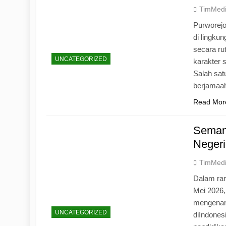
TimMed
Purworej
di lingku
secara ru
UNCATEGORIZED
karakter s
Salah sat
berjamaah
Read Mor
Seman
Negeri
TimMed
Dalam ran
Mei 2026
mengenang
UNCATEGORIZED
diIndones