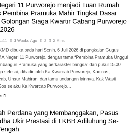
egeri 11 Purworejo menjadi Tuan Rumah
Pengabdian Generasi P
s Pembina Pramuka Mahir Tingkat Dasar
 Golongan Siaga Kwartir Cabang Purworejo
 2026
ia11
3 Weeks Ago
0
3 Mins
KMD dibuka pada hari Senin, 6 Juli 2026 di pangkalan Gugus
A Negeri 11 Purworejo, dengan tema “Pembina Pramuka Unggul
bangun Pramuka yang berkarakter bangsa” dari pukul 15.00
a selesai, dihadiri oleh Ka Kwarcab Purworejo, Kadinas,
cab, Unsur Mabiran, dan tamu undangan lainnya. Kak Wasit
.Sos selaku Ka Kwarcab Purworejo…
e
ah Perdana yang Membanggakan, Pasus
dha Ukir Prestasi di LKBB Adiluhung Se-
Tengah