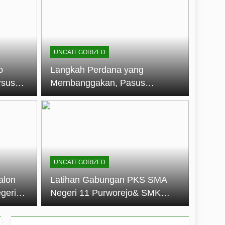
embentuk Jiwa Kepemimpinan, Disiplin,
jo: Membangun Disiplin, Kekompakan,
UNCATEGORIZED
un 2026
o
Langkah Perdana yang
rsus
Membanggakan, Pasus
dan Disiplin Siswa
Jatayudha Ukir Prestasi di
longan
LKBB Adiluhung Se-Jawa
Tengah
UNCATEGORIZED
alon
Latihan Gabungan PKS SMA
geri
Negeri 11 Purworejo& SMK
k Jiwa
Negeri 6 Purworejo:
 dan
Membangun Disiplin,