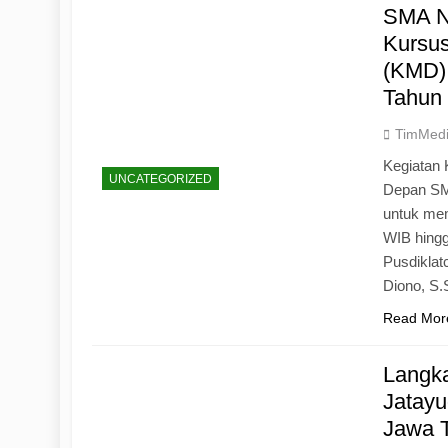
SMA N
Kursu
(KMD)
Tahun
TimMed
Kegiatan 
UNCATEGORIZED
Depan SM
untuk mem
WIB hingg
Pusdiklat
Diono, S
Read Mor
Langk
Jatayu
Jawa 