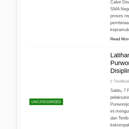
Calon Dew
SMA Neger
proses r
pembinaan
kepramu
Read Mor
Latih
Purwo
Disipl
TimMed
Sabtu, 7 
pelaksan
UNCATEGORIZED
Purworej
ini mengu
dan Tertib
kekompak