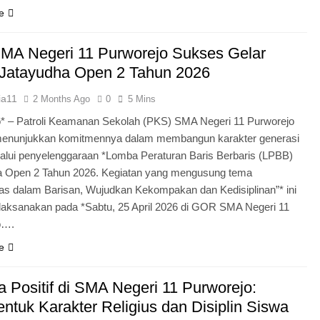
e
MA Negeri 11 Purworejo Sukses Gelar
Jatayudha Open 2 Tahun 2026
ia11
2 Months Ago
0
5 Mins
* – Patroli Keamanan Sekolah (PKS) SMA Negeri 11 Purworejo
menunjukkan komitmennya dalam membangun karakter generasi
lui penyelenggaraan *Lomba Peraturan Baris Berbaris (LPBB)
a Open 2 Tahun 2026. Kegiatan yang mengusung tema
itas dalam Barisan, Wujudkan Kekompakan dan Kedisiplinan”* ini
laksanakan pada *Sabtu, 25 April 2026 di GOR SMA Negeri 11
o….
e
 Positif di SMA Negeri 11 Purworejo:
tuk Karakter Religius dan Disiplin Siswa