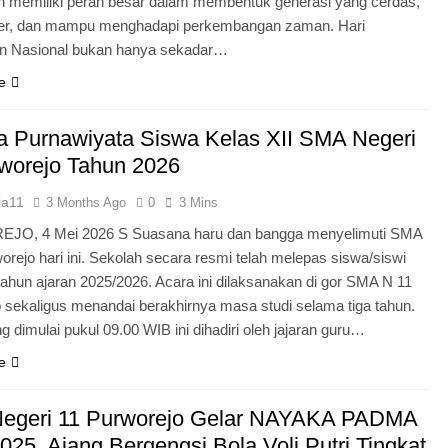
n memiliki peran besar dalam membentuk generasi yang cerdas,
ter, dan mampu menghadapi perkembangan zaman. Hari
an Nasional bukan hanya sekadar…
e
 Purnawiyata Siswa Kelas XII SMA Negeri
worejo Tahun 2026
ia11
3 Months Ago
0
3 Mins
O, 4 Mei 2026 S Suasana haru dan bangga menyelimuti SMA
orejo hari ini. Sekolah secara resmi telah melepas siswa/siswi
 tahun ajaran 2025/2026. Acara ini dilaksanakan di gor SMA N 11
 sekaligus menandai berakhirnya masa studi selama tiga tahun.
g dimulai pukul 09.00 WIB ini dihadiri oleh jajaran guru…
e
egeri 11 Purworejo Gelar NAYAKA PADMA
25, Ajang Bergengsi Bola Voli Putri Tingkat