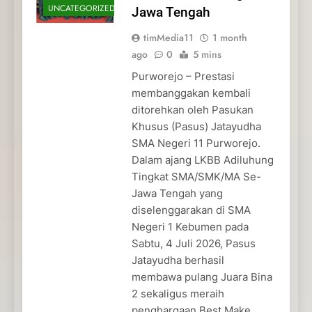
UNCATEGORIZED
Jawa Tengah
timMedia11
1 month
ago
0
5 mins
Purworejo – Prestasi
membanggakan kembali
ditorehkan oleh Pasukan
Khusus (Pasus) Jatayudha
SMA Negeri 11 Purworejo.
Dalam ajang LKBB Adiluhung
Tingkat SMA/SMK/MA Se-
Jawa Tengah yang
diselenggarakan di SMA
Negeri 1 Kebumen pada
Sabtu, 4 Juli 2026, Pasus
Jatayudha berhasil
membawa pulang Juara Bina
2 sekaligus meraih
penghargaan Best Make