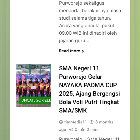
Purworejo sekaligus
menandai berakhirnya masa
studi selama tiga tahun.
Acara yang dimulai pukul
09.00 WIB ini dihadiri oleh
jajaran guru…
Read More
SMA Negeri 11
Purworejo Gelar
NAYAKA PADMA CUP
2025, Ajang Bergengsi
UNCATEGORIZED
Bola Voli Putri Tingkat
SMA/SMK
timMedia11
8 months
ago
0
2 mins
Purworejo – SMA Negeri 11