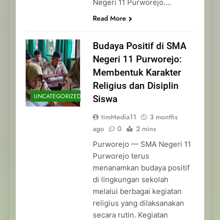
Negeri 11 Purworejo….
Read More
Budaya Positif di SMA
Negeri 11 Purworejo:
Membentuk Karakter
Religius dan Disiplin
UNCATEGORIZED
Siswa
timMedia11
3 months
ago
0
2 mins
Purworejo — SMA Negeri 11
Purworejo terus
menanamkan budaya positif
di lingkungan sekolah
melalui berbagai kegiatan
religius yang dilaksanakan
secara rutin. Kegiatan