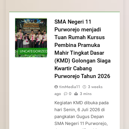
Membentuk Jiwa
Membentuk Jiwa Kepemimpinan,
Membangun Disiplin, Kekompakan, dan
Kwartir Cabang Purworejo Tahun 2026
Kepemimpinan, Disiplin,
Disiplin, dan Pengabdian Generasi
Kepedulian
dan Pengabdian Generasi
Pramuka
SMA Negeri 11
Pramuka
Purworejo menjadi
Tuan Rumah Kursus
Pembina Pramuka
UNCATEGORIZED
Mahir Tingkat Dasar
(KMD) Golongan Siaga
Kwartir Cabang
Purworejo Tahun 2026
timMedia11
3 weeks
ago
0
3 mins
Kegiatan KMD dibuka pada
hari Senin, 6 Juli 2026 di
pangkalan Gugus Depan
SMA Negeri 11 Purworejo,