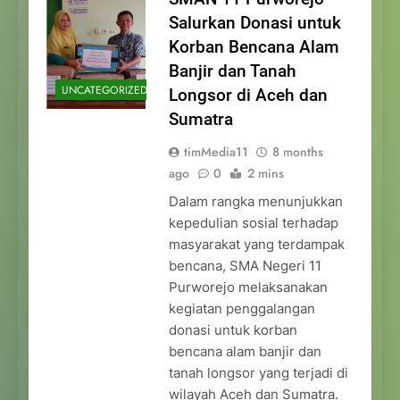
Salurkan Donasi untuk
Korban Bencana Alam
Banjir dan Tanah
UNCATEGORIZED
Longsor di Aceh dan
Sumatra
timMedia11
8 months
ago
0
2 mins
Dalam rangka menunjukkan
kepedulian sosial terhadap
masyarakat yang terdampak
bencana, SMA Negeri 11
Purworejo melaksanakan
kegiatan penggalangan
donasi untuk korban
bencana alam banjir dan
tanah longsor yang terjadi di
wilayah Aceh dan Sumatra.