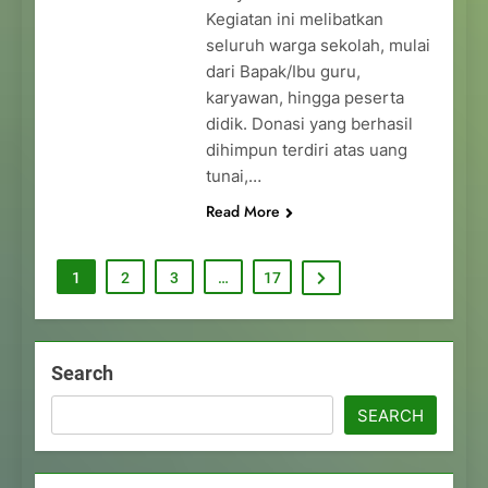
Kegiatan ini melibatkan
seluruh warga sekolah, mulai
dari Bapak/Ibu guru,
karyawan, hingga peserta
didik. Donasi yang berhasil
dihimpun terdiri atas uang
tunai,…
Read More
1
2
3
…
17
Search
SEARCH