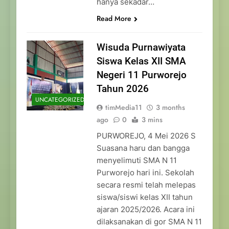
hanya sekadar…
Read More
Wisuda Purnawiyata
Siswa Kelas XII SMA
Negeri 11 Purworejo
Tahun 2026
UNCATEGORIZED
timMedia11
3 months
ago
0
3 mins
PURWOREJO, 4 Mei 2026 S
Suasana haru dan bangga
menyelimuti SMA N 11
Purworejo hari ini. Sekolah
secara resmi telah melepas
siswa/siswi kelas XII tahun
ajaran 2025/2026. Acara ini
dilaksanakan di gor SMA N 11