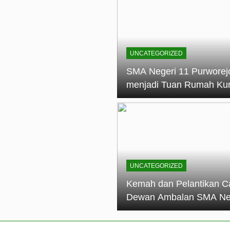
elantikan Calon Dewan Ambalan SMA Negeri 11 Purworejo: M
dian Generasi Pramuka
ungan PKS SMA Negeri 11 Purworejo& SMK Negeri 6 Purwore
ian
UNCATEGORIZED
eri 11 Purworejo Sukses Gelar LPBB Jatayudha Open 2 Tah
SMA Negeri 11 Purworej
menjadi Tuan Rumah Ku
tif di SMA Negeri 11 Purworejo: Membentuk Karakter Religius 
Pembina Pramuka Mahir
Tingkat Dasar (KMD) Go
Siaga Kwartir Cabang
Purworejo Tahun 2026
UNCATEGORIZED
Kemah dan Pelantikan C
Dewan Ambalan SMA Ne
11 Purworejo: Membentu
Kepemimpinan, Disiplin,