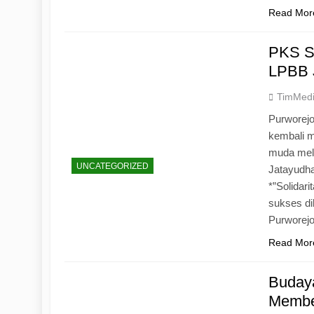
Read Mor
PKS S
LPBB 
TimMed
Purworejo
kembali 
muda mela
UNCATEGORIZED
Jatayudh
*”Solidar
sukses di
Purworej
Read Mor
Budaya
Memben