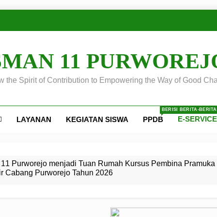
SMAN 11 PURWOREJ
 the Spirit of Contribution to Empowering the Way of Good Cha
BERISI BERITA-BERIT
E-SERVIC
LAYANAN
KEGIATAN SISWA
PPDB
ejo
 Calon
S SMA
ursus
s
egeri 11
 SMK
11 Purworejo menjadi Tuan Rumah Kursus Pembina Pramuka 
ir Cabang Purworejo Tahun 2026
r Tingkat
i di LKBB
 Jiwa
Membangun
di pangkalan Gugus Depan
ehkan oleh Pasukan Khusus
SMA Negeri 11 Purworejo
o menjadi lokasi pelaksanaan
 Siaga
ngah
, dan
dan
dana yang Membanggakan, Pasus Jatayudha Ukir Prestasi di
ejo Tahun
Pramuka