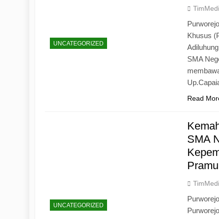
TimMed
Purworejo
Khusus (
UNCATEGORIZED
Adiluhun
SMA Neger
membawa 
Up.Capaia
Read Mor
Kemah
SMA N
Kepemi
Pramu
TimMed
Purworej
UNCATEGORIZED
Purworej