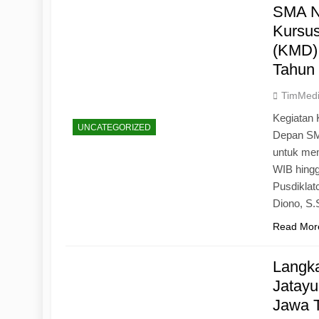
SMA N
Kursu
(KMD)
Tahun
TimMed
Kegiatan 
UNCATEGORIZED
Depan SM
untuk mem
WIB hingg
Pusdiklat
Diono, S
Read Mor
Langk
Jatayu
Jawa 