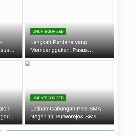
embentuk Jiwa Kepemimpinan, Disiplin,
jo: Membangun Disiplin, Kekompakan,
UNCATEGORIZED
un 2026
o
Langkah Perdana yang
rsus
Membanggakan, Pasus
dan Disiplin Siswa
Jatayudha Ukir Prestasi di
longan
LKBB Adiluhung Se-Jawa
Tengah
UNCATEGORIZED
alon
Latihan Gabungan PKS SMA
geri
Negeri 11 Purworejo& SMK
k Jiwa
Negeri 6 Purworejo:
 dan
Membangun Disiplin,