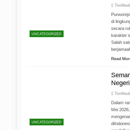
TimMed
Purworej
di lingku
secara ru
UNCATEGORIZED
karakter s
Salah sat
berjamaah
Read Mor
Seman
Negeri
TimMed
Dalam ran
Mei 2026
mengenang
UNCATEGORIZED
diIndones