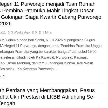
egeri 11 Purworejo menjadi Tuan Rumah
Pengabdian Generasi P
s Pembina Pramuka Mahir Tingkat Dasar
 Golongan Siaga Kwartir Cabang Purworejo
 2026
ia11
3 Weeks Ago
0
3 Mins
KMD dibuka pada hari Senin, 6 Juli 2026 di pangkalan Gugus
A Negeri 11 Purworejo, dengan tema “Pembina Pramuka Unggul
bangun Pramuka yang berkarakter bangsa” dari pukul 15.00
a selesai, dihadiri oleh Ka Kwarcab Purworejo, Kadinas,
cab, Unsur Mabiran, dan tamu undangan lainnya. Kak Wasit
.Sos selaku Ka Kwarcab Purworejo…
e
ah Perdana yang Membanggakan, Pasus
dha Ukir Prestasi di LKBB Adiluhung Se-
Tengah