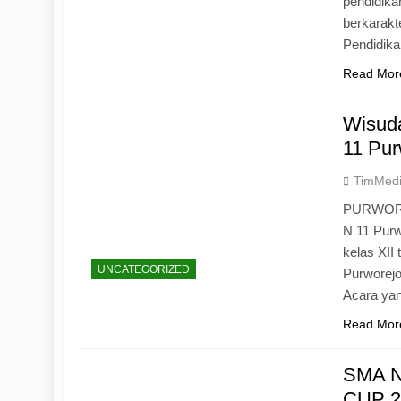
pendidika
berkarak
Pendidik
Read Mor
Wisuda
11 Pur
TimMed
PURWOREJ
N 11 Purw
kelas XII
UNCATEGORIZED
Purworejo
Acara yan
Read Mor
SMA N
CUP 20