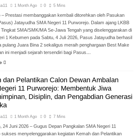
ia11
1 Month Ago
0
5 Mins
 – Prestasi membanggakan kembali ditorehkan oleh Pasukan
Pasus) Jatayudha SMA Negeri 11 Purworejo. Dalam ajang LKBB
g Tingkat SMA/SMK/MA Se-Jawa Tengah yang diselenggarakan di
i 1 Kebumen pada Sabtu, 4 Juli 2026, Pasus Jatayudha berhasil
pulang Juara Bina 2 sekaligus meraih penghargaan Best Make
n ini menjadi sejarah tersendiri bagi Pasus…
e
 dan Pelantikan Calon Dewan Ambalan
egeri 11 Purworejo: Membentuk Jiwa
mpinan, Disiplin, dan Pengabdian Generasi
ka
ia11
1 Month Ago
0
7 Mins
o, 24 Juni 2026 – Gugus Depan Pangkalan SMA Negeri 11
o sukses menyelenggarakan kegiatan Kemah dan Pelantikan