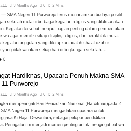
ia11
3 Months Ago
0
2 Mins
o — SMA Negeri 11 Purworejo terus menanamkan budaya positif
ngan sekolah melalui berbagai kegiatan religius yang dilaksanakan
tin. Kegiatan tersebut menjadi bagian penting dalam pembentukan
iswa agar memiliki sikap disiplin, religius, dan berakhlak mulia.
u kegiatan unggulan yang diterapkan adalah shalat dzuhur
 yang dilaksanakan setiap hari di lingkungan sekolah….
e
gat Hardiknas, Upacara Penuh Makna SMA
 11 Purworejo
ia11
3 Months Ago
0
2 Mins
gka memperingati Hari Pendidikan Nasional (Hardiknas)pada 2
, SMA Negeri 11 Purworejo mengadakan upacara untuk
 jasa Ki Hajar Dewantara, sebagai pelopor pendidikan
ia. Peringatan ini menjadi momen penting untuk mengingat bahwa