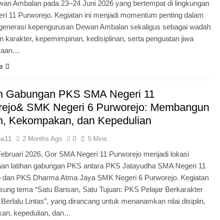
an Ambalan pada 23–24 Juni 2026 yang bertempat di lingkungan
i 11 Purworejo. Kegiatan ini menjadi momentum penting dalam
egenerasi kepengurusan Dewan Ambalan sekaligus sebagai wadah
 karakter, kepemimpinan, kedisiplinan, serta penguatan jiwa
kaan…
e
an Gabungan PKS SMA Negeri 11
rejo& SMK Negeri 6 Purworejo: Membangun
in, Kekompakan, dan Kepedulian
ia11
2 Months Ago
0
5 Mins
Februari 2026, Gor SMA Negeri 11 Purworejo menjadi lokasi
aan latihan gabungan PKS antara PKS Jatayudha SMA Negeri 11
o dan PKS Dharma Atma Jaya SMK Negeri 6 Purworejo. Kegiatan
sung tema “Satu Barisan, Satu Tujuan: PKS Pelajar Berkarakter
 Berlalu Lintas”, yang dirancang untuk menanamkan nilai disiplin,
an, kepedulian, dan…