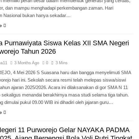
n memiliki peran besar dalam membentuk generasi yang cerdas,
ter, dan mampu menghadapi perkembangan zaman. Hari
an Nasional bukan hanya sekadar…
e
 Purnawiyata Siswa Kelas XII SMA Negeri
worejo Tahun 2026
ia11
3 Months Ago
0
3 Mins
O, 4 Mei 2026 S Suasana haru dan bangga menyelimuti SMA
orejo hari ini. Sekolah secara resmi telah melepas siswa/siswi
 tahun ajaran 2025/2026. Acara ini dilaksanakan di gor SMA N 11
 sekaligus menandai berakhirnya masa studi selama tiga tahun.
g dimulai pukul 09.00 WIB ini dihadiri oleh jajaran guru…
e
egeri 11 Purworejo Gelar NAYAKA PADMA
25, Ajang Bergengsi Bola Voli Putri Tingkat