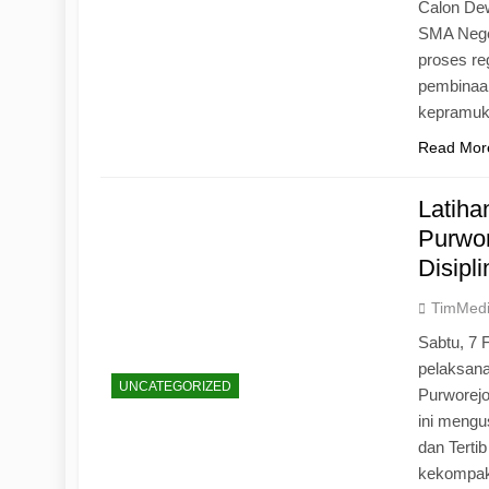
Calon Dew
SMA Neger
proses r
pembinaan
kepramu
Read Mor
Latih
Purwo
Disipl
TimMed
Sabtu, 7 
pelaksan
UNCATEGORIZED
Purworej
ini mengu
dan Tertib
kekompak