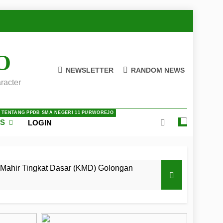
O
NEWSLETTER
RANDOM NEWS
racter
A TENTANG PPDB SMA NEGERI 11 PURWOREJO
ES
LOGIN
Mahir Tingkat Dasar (KMD) Golongan
 LKBB Adiluhung Se-Jawa Tengah