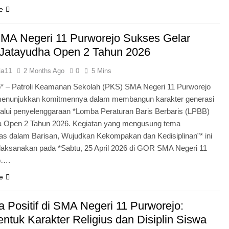
e
MA Negeri 11 Purworejo Sukses Gelar
Jatayudha Open 2 Tahun 2026
ia11
2 Months Ago
0
5 Mins
* – Patroli Keamanan Sekolah (PKS) SMA Negeri 11 Purworejo
menunjukkan komitmennya dalam membangun karakter generasi
lui penyelenggaraan *Lomba Peraturan Baris Berbaris (LPBB)
a Open 2 Tahun 2026. Kegiatan yang mengusung tema
itas dalam Barisan, Wujudkan Kekompakan dan Kedisiplinan”* ini
laksanakan pada *Sabtu, 25 April 2026 di GOR SMA Negeri 11
o….
e
 Positif di SMA Negeri 11 Purworejo:
tuk Karakter Religius dan Disiplin Siswa