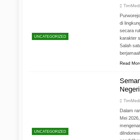
TimMed
Purworej
di lingku
secara ru
UNCATEGORIZED
karakter s
Salah sat
berjamaah
Read Mor
Seman
Negeri
TimMed
Dalam ran
Mei 2026
mengenang
UNCATEGORIZED
diIndones