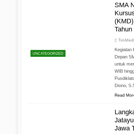
SMA N
Kursu
(KMD)
Tahun
TimMed
Kegiatan 
UNCATEGORIZED
Depan SM
untuk mem
WIB hingg
Pusdiklat
Diono, S
Read Mor
Langk
Jatayu
Jawa 