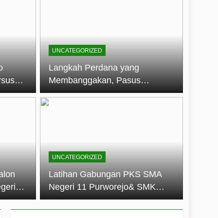
embentuk Jiwa Kepemimpinan, Disiplin,
jo: Membangun Disiplin, Kekompakan,
UNCATEGORIZED
un 2026
o
Langkah Perdana yang
rsus
Membanggakan, Pasus
dan Disiplin Siswa
Jatayudha Ukir Prestasi di
longan
LKBB Adiluhung Se-Jawa
Tengah
UNCATEGORIZED
alon
Latihan Gabungan PKS SMA
geri
Negeri 11 Purworejo& SMK
k Jiwa
Negeri 6 Purworejo:
 dan
Membangun Disiplin,