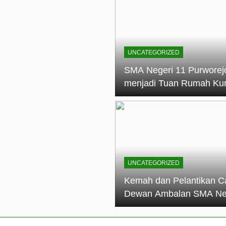
elantikan Calon Dewan Ambalan SMA Negeri 11 Purworejo: M
dian Generasi Pramuka
ungan PKS SMA Negeri 11 Purworejo& SMK Negeri 6 Purwore
ian
UNCATEGORIZED
eri 11 Purworejo Sukses Gelar LPBB Jatayudha Open 2 Tah
SMA Negeri 11 Purworej
menjadi Tuan Rumah Ku
tif di SMA Negeri 11 Purworejo: Membentuk Karakter Religius 
Pembina Pramuka Mahir
Tingkat Dasar (KMD) Go
Siaga Kwartir Cabang
Purworejo Tahun 2026
UNCATEGORIZED
Kemah dan Pelantikan C
Dewan Ambalan SMA Ne
11 Purworejo: Membentu
Kepemimpinan, Disiplin,