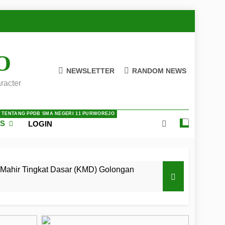
O
NEWSLETTER
RANDOM NEWS
racter
A TENTANG PPDB SMA NEGERI 11 PURWOREJO
ES
LOGIN
Mahir Tingkat Dasar (KMD) Golongan
 LKBB Adiluhung Se-Jawa Tengah