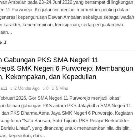
an Ambalan pada 23–24 Juni 2026 yang bertempat di lingkungan
i 11 Purworejo. Kegiatan ini menjadi momentum penting dalam
egenerasi kepengurusan Dewan Ambalan sekaligus sebagai wadah
 karakter, kepemimpinan, kedisiplinan, serta penguatan jiwa
kaan…
e
an Gabungan PKS SMA Negeri 11
rejo& SMK Negeri 6 Purworejo: Membangun
in, Kekompakan, dan Kepedulian
ia11
2 Months Ago
0
5 Mins
Februari 2026, Gor SMA Negeri 11 Purworejo menjadi lokasi
aan latihan gabungan PKS antara PKS Jatayudha SMA Negeri 11
o dan PKS Dharma Atma Jaya SMK Negeri 6 Purworejo. Kegiatan
sung tema “Satu Barisan, Satu Tujuan: PKS Pelajar Berkarakter
 Berlalu Lintas”, yang dirancang untuk menanamkan nilai disiplin,
an, kepedulian, dan…