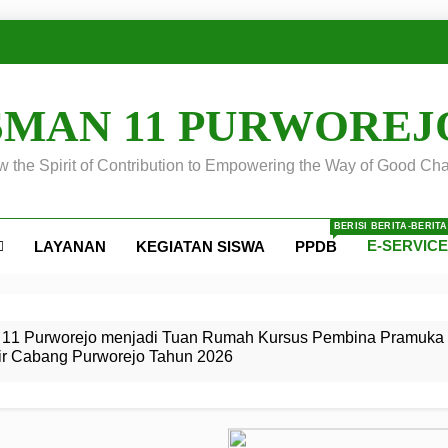
SMAN 11 PURWOREJ
 the Spirit of Contribution to Empowering the Way of Good Cha
BERISI BERITA-BERIT
E-SERVIC
LAYANAN
KEGIATAN SISWA
PPDB
ejo
 Calon
S SMA
ursus
s
egeri 11
 SMK
11 Purworejo menjadi Tuan Rumah Kursus Pembina Pramuka 
ir Cabang Purworejo Tahun 2026
r Tingkat
i di LKBB
 Jiwa
Membangun
di pangkalan Gugus Depan
ehkan oleh Pasukan Khusus
SMA Negeri 11 Purworejo
o menjadi lokasi pelaksanaan
 Siaga
ngah
, dan
dan
dana yang Membanggakan, Pasus Jatayudha Ukir Prestasi di
ejo Tahun
Pramuka