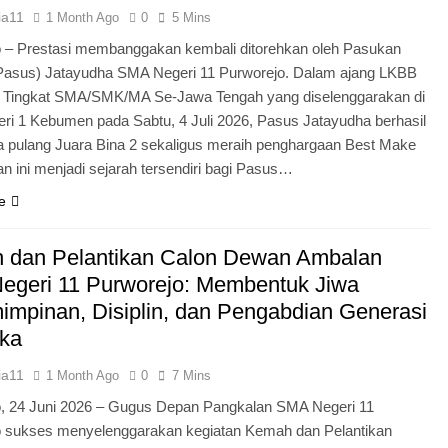
ia11
1 Month Ago
0
5 Mins
 – Prestasi membanggakan kembali ditorehkan oleh Pasukan
Pasus) Jatayudha SMA Negeri 11 Purworejo. Dalam ajang LKBB
g Tingkat SMA/SMK/MA Se-Jawa Tengah yang diselenggarakan di
i 1 Kebumen pada Sabtu, 4 Juli 2026, Pasus Jatayudha berhasil
pulang Juara Bina 2 sekaligus meraih penghargaan Best Make
n ini menjadi sejarah tersendiri bagi Pasus…
e
 dan Pelantikan Calon Dewan Ambalan
egeri 11 Purworejo: Membentuk Jiwa
mpinan, Disiplin, dan Pengabdian Generasi
ka
ia11
1 Month Ago
0
7 Mins
o, 24 Juni 2026 – Gugus Depan Pangkalan SMA Negeri 11
o sukses menyelenggarakan kegiatan Kemah dan Pelantikan