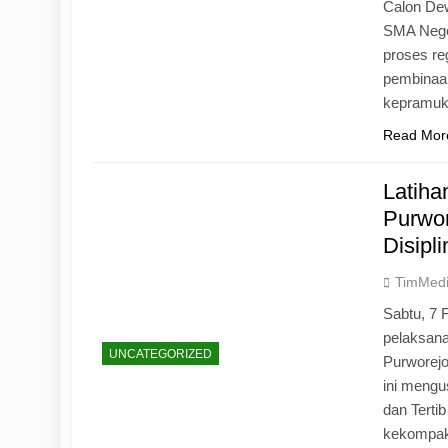
Calon Dew
SMA Neger
proses r
pembinaan
kepramu
Read Mor
Latih
Purwo
Disipl
TimMed
Sabtu, 7 
pelaksan
UNCATEGORIZED
Purworej
ini mengu
dan Tertib
kekompak