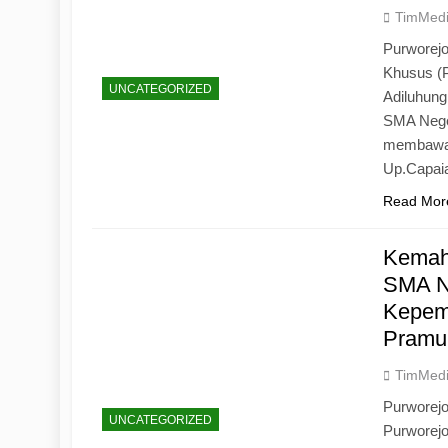
TimMed
Purworejo
Khusus (
UNCATEGORIZED
Adiluhun
SMA Neger
membawa 
Up.Capaia
Read Mor
Kemah
SMA N
Kepemi
Pramu
TimMed
Purworej
UNCATEGORIZED
Purworej