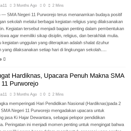
ia11
3 Months Ago
0
2 Mins
o — SMA Negeri 11 Purworejo terus menanamkan budaya positif
ngan sekolah melalui berbagai kegiatan religius yang dilaksanakan
tin. Kegiatan tersebut menjadi bagian penting dalam pembentukan
iswa agar memiliki sikap disiplin, religius, dan berakhlak mulia.
u kegiatan unggulan yang diterapkan adalah shalat dzuhur
 yang dilaksanakan setiap hari di lingkungan sekolah….
e
gat Hardiknas, Upacara Penuh Makna SMA
 11 Purworejo
ia11
3 Months Ago
0
2 Mins
gka memperingati Hari Pendidikan Nasional (Hardiknas)pada 2
, SMA Negeri 11 Purworejo mengadakan upacara untuk
 jasa Ki Hajar Dewantara, sebagai pelopor pendidikan
ia. Peringatan ini menjadi momen penting untuk mengingat bahwa