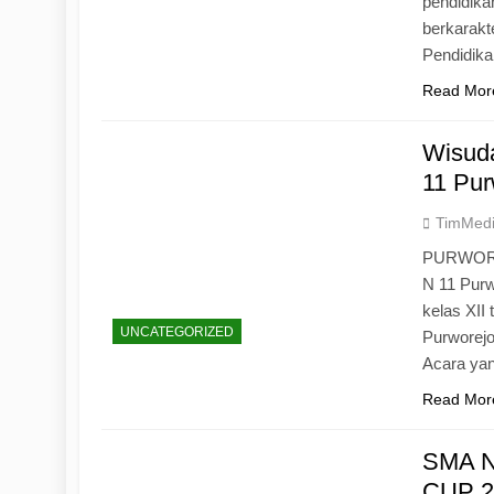
pendidika
berkarak
Pendidik
Read Mor
Wisuda
11 Pur
TimMed
PURWOREJ
N 11 Purw
kelas XII
UNCATEGORIZED
Purworejo
Acara yan
Read Mor
SMA N
CUP 20