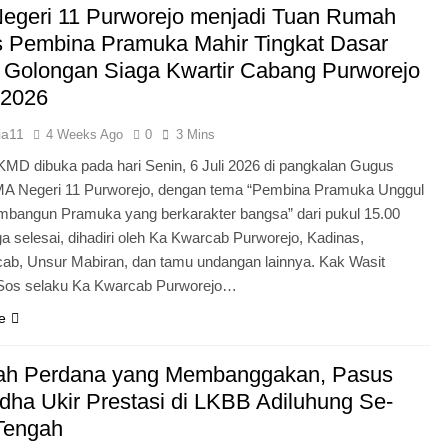
egeri 11 Purworejo menjadi Tuan Rumah
Pengabdian Generasi P
s Pembina Pramuka Mahir Tingkat Dasar
 Golongan Siaga Kwartir Cabang Purworejo
 2026
ia11
4 Weeks Ago
0
3 Mins
KMD dibuka pada hari Senin, 6 Juli 2026 di pangkalan Gugus
A Negeri 11 Purworejo, dengan tema “Pembina Pramuka Unggul
bangun Pramuka yang berkarakter bangsa” dari pukul 15.00
a selesai, dihadiri oleh Ka Kwarcab Purworejo, Kadinas,
cab, Unsur Mabiran, dan tamu undangan lainnya. Kak Wasit
.Sos selaku Ka Kwarcab Purworejo…
e
ah Perdana yang Membanggakan, Pasus
dha Ukir Prestasi di LKBB Adiluhung Se-
Tengah