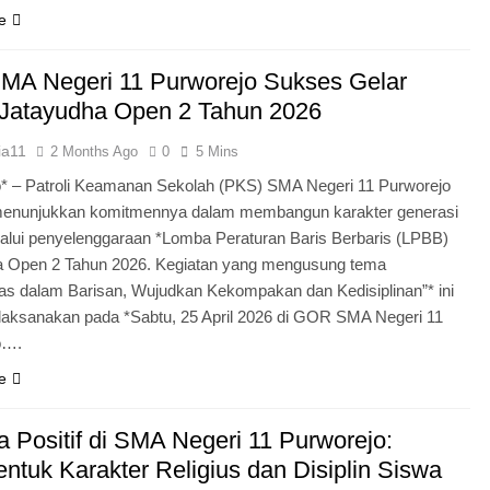
e
MA Negeri 11 Purworejo Sukses Gelar
Jatayudha Open 2 Tahun 2026
ia11
2 Months Ago
0
5 Mins
* – Patroli Keamanan Sekolah (PKS) SMA Negeri 11 Purworejo
menunjukkan komitmennya dalam membangun karakter generasi
lui penyelenggaraan *Lomba Peraturan Baris Berbaris (LPBB)
a Open 2 Tahun 2026. Kegiatan yang mengusung tema
itas dalam Barisan, Wujudkan Kekompakan dan Kedisiplinan”* ini
laksanakan pada *Sabtu, 25 April 2026 di GOR SMA Negeri 11
o….
e
 Positif di SMA Negeri 11 Purworejo:
tuk Karakter Religius dan Disiplin Siswa