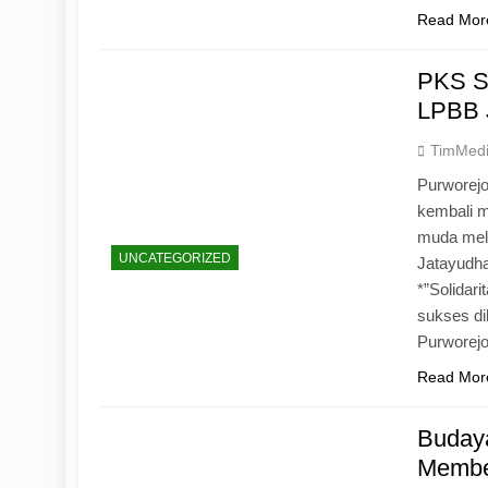
Read Mor
PKS S
LPBB 
TimMed
Purworejo
kembali 
muda mela
UNCATEGORIZED
Jatayudh
*”Solidar
sukses di
Purworej
Read Mor
Budaya
Memben