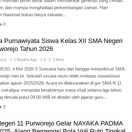
n memiliki peran besar dalam membentuk generasi yang cerdas,
ter, dan mampu menghadapi perkembangan zaman. Hari
an Nasional bukan hanya sekadar…
e
 Purnawiyata Siswa Kelas XII SMA Negeri
worejo Tahun 2026
ia11
3 Months Ago
0
3 Mins
O, 4 Mei 2026 S Suasana haru dan bangga menyelimuti SMA
orejo hari ini. Sekolah secara resmi telah melepas siswa/siswi
 tahun ajaran 2025/2026. Acara ini dilaksanakan di gor SMA N 11
 sekaligus menandai berakhirnya masa studi selama tiga tahun.
g dimulai pukul 09.00 WIB ini dihadiri oleh jajaran guru…
e
egeri 11 Purworejo Gelar NAYAKA PADMA
25, Ajang Bergengsi Bola Voli Putri Tingkat