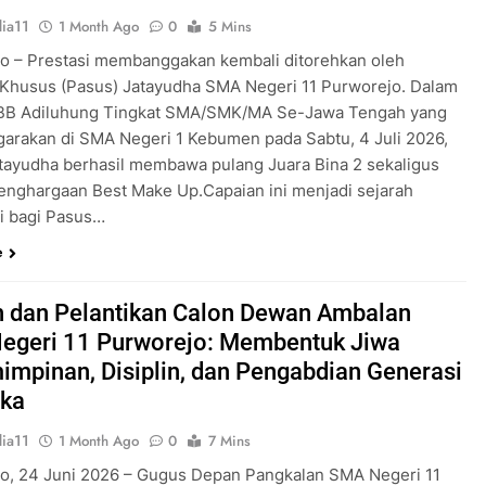
ia11
1 Month Ago
0
5 Mins
o – Prestasi membanggakan kembali ditorehkan oleh
Khusus (Pasus) Jatayudha SMA Negeri 11 Purworejo. Dalam
KBB Adiluhung Tingkat SMA/SMK/MA Se-Jawa Tengah yang
garakan di SMA Negeri 1 Kebumen pada Sabtu, 4 Juli 2026,
tayudha berhasil membawa pulang Juara Bina 2 sekaligus
enghargaan Best Make Up.Capaian ini menjadi sejarah
ri bagi Pasus…
e
 dan Pelantikan Calon Dewan Ambalan
egeri 11 Purworejo: Membentuk Jiwa
mpinan, Disiplin, dan Pengabdian Generasi
ka
ia11
1 Month Ago
0
7 Mins
o, 24 Juni 2026 – Gugus Depan Pangkalan SMA Negeri 11