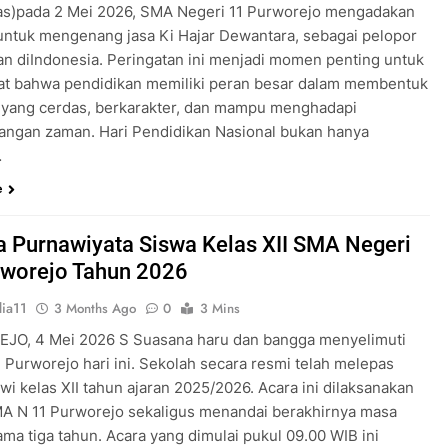
as)pada 2 Mei 2026, SMA Negeri 11 Purworejo mengadakan
untuk mengenang jasa Ki Hajar Dewantara, sebagai pelopor
an diIndonesia. Peringatan ini menjadi momen penting untuk
t bahwa pendidikan memiliki peran besar dalam membentuk
 yang cerdas, berkarakter, dan mampu menghadapi
ngan zaman. Hari Pendidikan Nasional bukan hanya
…
e
 Purnawiyata Siswa Kelas XII SMA Negeri
rworejo Tahun 2026
ia11
3 Months Ago
0
3 Mins
O, 4 Mei 2026 S Suasana haru dan bangga menyelimuti
 Purworejo hari ini. Sekolah secara resmi telah melepas
wi kelas XII tahun ajaran 2025/2026. Acara ini dilaksanakan
MA N 11 Purworejo sekaligus menandai berakhirnya masa
ama tiga tahun. Acara yang dimulai pukul 09.00 WIB ini