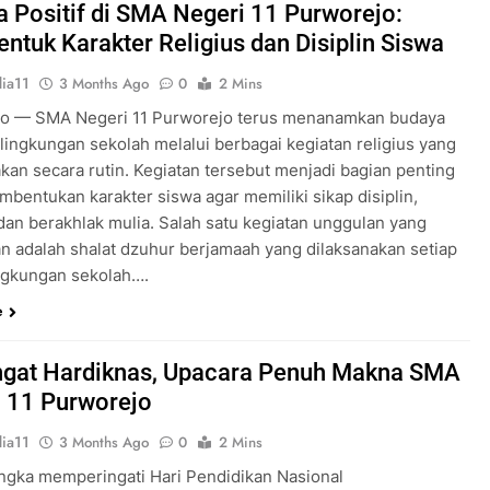
 Positif di SMA Negeri 11 Purworejo:
tuk Karakter Religius dan Disiplin Siswa
ia11
3 Months Ago
0
2 Mins
o — SMA Negeri 11 Purworejo terus menanamkan budaya
i lingkungan sekolah melalui berbagai kegiatan religius yang
akan secara rutin. Kegiatan tersebut menjadi bagian penting
mbentukan karakter siswa agar memiliki sikap disiplin,
 dan berakhlak mulia. Salah satu kegiatan unggulan yang
an adalah shalat dzuhur berjamaah yang dilaksanakan setiap
lingkungan sekolah….
e
gat Hardiknas, Upacara Penuh Makna SMA
 11 Purworejo
ia11
3 Months Ago
0
2 Mins
ngka memperingati Hari Pendidikan Nasional