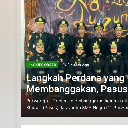
1 Month Ago
UNCATEGORIZED
Langkah Perdana yang
Membanggakan, Pasus
Jatayudha Ukir Prestasi
Purworejo – Prestasi membanggakan kembali dito
Khusus (Pasus) Jatayudha SMA Negeri 11 Purwore
Adiluhung Se-Jawa Ten