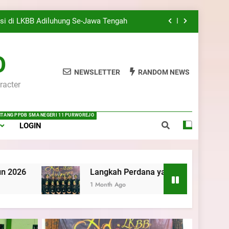
Kwartir Cabang Purworejo Tahun 2026
si di LKBB Adiluhung Se-Jawa Tengah
rejo: Membentuk Jiwa Kepemimpinan,
lin, dan Pengabdian Generasi Pramuka
O
ri 6 Purworejo: Membangun Disiplin,
Kekompakan, dan Kepedulian
NEWSLETTER
RANDOM NEWS
racter
 Pramuka Mahir Tingkat Dasar (KMD)
Kwartir Cabang Purworejo Tahun 2026
si di LKBB Adiluhung Se-Jawa Tengah
ENTANG PPDB SMA NEGERI 11 PURWOREJO
LOGIN
rejo: Membentuk Jiwa Kepemimpinan,
lin, dan Pengabdian Generasi Pramuka
ri 6 Purworejo: Membangun Disiplin,
Kekompakan, dan Kepedulian
Langkah Perdana yang Membanggakan, Pasus Jatayudha Uk
1 Month Ago