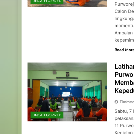
UNCATEGORIZED
Purworej
Calon De
lingkung
momentu
Ambalan 
kepemimp
Read Mor
Latih
Purwo
Memba
Keped
TimMed
Sabtu, 7
UNCATEGORIZED
pelaksan
11 Purwo
Kegiatan