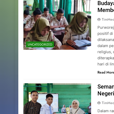
Budaya
Memben
TimMed
Purworej
positif d
dilaksan
UNCATEGORIZED
dalam pe
religius,
diterapk
hari di 
Read Mor
Seman
Negeri
TimMed
Dalam ra