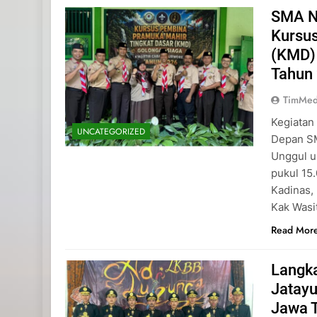
SMA N
Kursu
(KMD)
Tahun
TimMed
Kegiatan
UNCATEGORIZED
Depan SM
Unggul u
pukul 15
Kadinas,
Kak Wasi
Read Mor
Langk
Jatayu
Jawa 