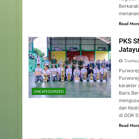
Berkarakt
menanamk
Read Mor
PKS S
Jatay
TimMed
Purworej
Purwore
karakter
UNCATEGORIZED
Baris Be
mengusun
dan Kedis
di GOR S
Read Mor