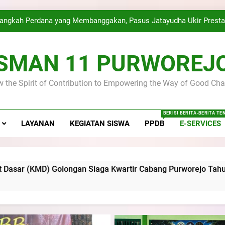
Golongan Siaga 
angkah Perdana yang Membanggakan, Pasus Jatayudha Ukir Presta
emah dan Pelantikan Calon Dewan Ambalan SMA Negeri 11 Purwo
Disip
SMAN 11 PURWOREJ
Latihan Gabungan PKS SMA Negeri 11 Purworejo& SMK Nege
 the Spirit of Contribution to Empowering the Way of Good Cha
SMA Negeri 11 Purworejo menjadi Tuan Rumah Kursus Pembina
Golongan Siaga 
angkah Perdana yang Membanggakan, Pasus Jatayudha Ukir Presta
BERISI BERITA-BERITA T
LAYANAN
KEGIATAN SISWA
PPDB
E-SERVICES
emah dan Pelantikan Calon Dewan Ambalan SMA Negeri 11 Purwo
Disip
Latihan Gabungan PKS SMA Negeri 11 Purworejo& SMK Nege
n Siaga Kwartir Cabang Purworejo Tahun 2026