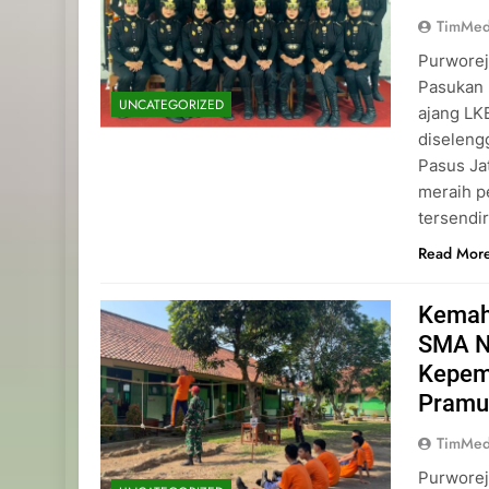
TimMed
Purworej
Pasukan 
UNCATEGORIZED
ajang L
diseleng
Pasus Ja
meraih p
tersendi
Read Mor
Kemah
SMA N
Kepemi
Pramu
TimMed
Purworej