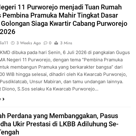
Pengabdian Generasi P
egeri 11 Purworejo menjadi Tuan Rumah
s Pembina Pramuka Mahir Tingkat Dasar
 Golongan Siaga Kwartir Cabang Purworejo
 2026
ia11
3 Weeks Ago
0
3 Mins
 KMD dibuka pada hari Senin, 6 Juli 2026 di pangkalan Gugus
A Negeri 11 Purworejo, dengan tema “Pembina Pramuka
ntuk membangun Pramuka yang berkarakter bangsa” dari
.00 WIB hingga selesai, dihadiri oleh Ka Kwarcab Purworejo,
 Pusdiklatcab, Unsur Mabiran, dan tamu undangan lainnya.
t Diono, S.Sos selaku Ka Kwarcab Purworejo…
e
ah Perdana yang Membanggakan, Pasus
dha Ukir Prestasi di LKBB Adiluhung Se-
Tengah