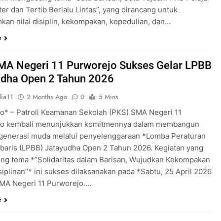
er dan Tertib Berlalu Lintas”, yang dirancang untuk
an nilai disiplin, kekompakan, kepedulian, dan…
e
MA Negeri 11 Purworejo Sukses Gelar LPBB
udha Open 2 Tahun 2026
ia11
2 Months Ago
0
5 Mins
o* – Patroli Keamanan Sekolah (PKS) SMA Negeri 11
jo kembali menunjukkan komitmennya dalam membangun
 generasi muda melalui penyelenggaraan *Lomba Peraturan
rbaris (LPBB) Jatayudha Open 2 Tahun 2026. Kegiatan yang
g tema *”Solidaritas dalam Barisan, Wujudkan Kekompakan
iplinan”* ini sukses dilaksanakan pada *Sabtu, 25 April 2026
MA Negeri 11 Purworejo….
e