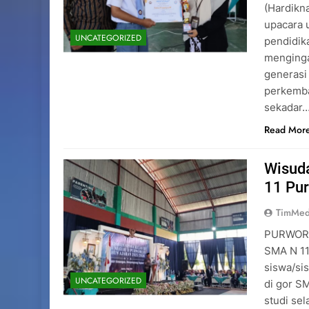
(Hardikn
upacara 
UNCATEGORIZED
pendidik
menginga
generasi
perkemba
sekadar
Read Mor
Wisuda
11 Pu
TimMed
PURWOREJ
SMA N 11
siswa/sis
UNCATEGORIZED
di gor S
studi sel