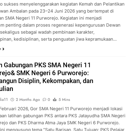
o sukses menyelenggarakan kegiatan Kemah dan Pelantikan
wan Ambalan pada 23–24 Juni 2026 yang bertempat di
an SMA Negeri 11 Purworejo. Kegiatan ini menjadi
m penting dalam proses regenerasi kepengurusan Dewan
sekaligus sebagai wadah pembinaan karakter,
inan, kedisiplinan, serta penguatan jiwa kepramukaan…
e
an Gabungan PKS SMA Negeri 11
rejo& SMK Negeri 6 Purworejo:
ngun Disiplin, Kekompakan, dan
ulian
ia11
2 Months Ago
0
5 Mins
 Februari 2026, Gor SMA Negeri 11 Purworejo menjadi lokasi
aan latihan gabungan PKS antara PKS Jatayudha SMA Negeri
rejo dan PKS Dharma Atma Jaya SMK Negeri 6 Purworejo.
 ini mengusung tema “Satu Barisan, Satu Tujuan: PKS Pelajar