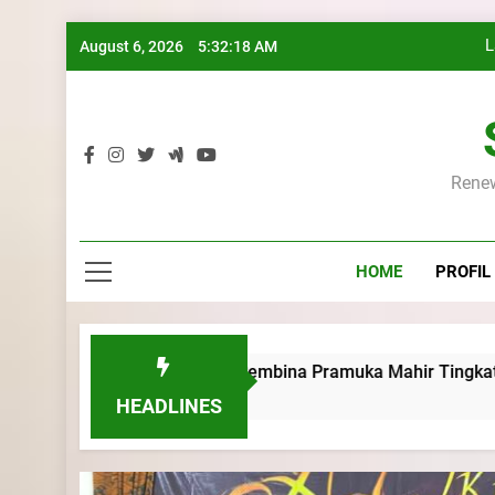
Skip
L
August 6, 2026
5:32:19 AM
to
content
K
Renew
L
HOME
PROFIL
K
Kursus Pembina Pramuka Mahir Tingkat Dasar (KMD) Golonga
HEADLINES