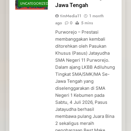
UNCATEGORIZED
Jawa Tengah
timMedia11
1 month
ago
0
5 mins
Purworejo – Prestasi
membanggakan kembali
ditorehkan oleh Pasukan
Khusus (Pasus) Jatayudha
SMA Negeri 11 Purworejo.
Dalam ajang LKBB Adiluhung
Tingkat SMA/SMK/MA Se-
Jawa Tengah yang
diselenggarakan di SMA
Negeri 1 Kebumen pada
Sabtu, 4 Juli 2026, Pasus
Jatayudha berhasil
membawa pulang Juara Bina
2 sekaligus meraih
penghargaan Best Make