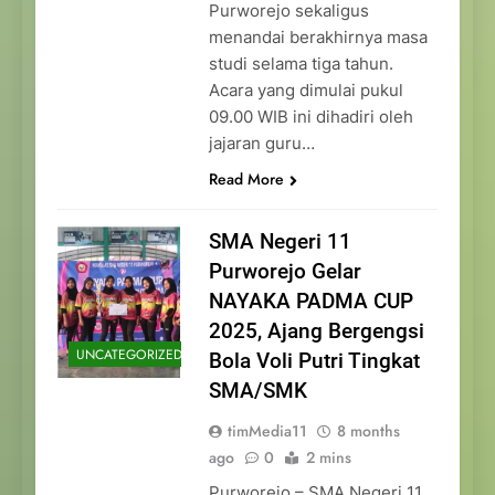
Purworejo sekaligus
menandai berakhirnya masa
studi selama tiga tahun.
Acara yang dimulai pukul
09.00 WIB ini dihadiri oleh
jajaran guru…
Read More
SMA Negeri 11
Purworejo Gelar
NAYAKA PADMA CUP
2025, Ajang Bergengsi
UNCATEGORIZED
Bola Voli Putri Tingkat
SMA/SMK
timMedia11
8 months
ago
0
2 mins
Purworejo – SMA Negeri 11