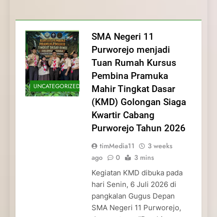
Membentuk Jiwa
Membentuk Jiwa Kepemimpinan,
Membangun Disiplin, Kekompakan, dan
Kwartir Cabang Purworejo Tahun 2026
Kepemimpinan, Disiplin,
Disiplin, dan Pengabdian Generasi
Kepedulian
dan Pengabdian Generasi
Pramuka
SMA Negeri 11
Pramuka
Purworejo menjadi
Tuan Rumah Kursus
Pembina Pramuka
UNCATEGORIZED
Mahir Tingkat Dasar
(KMD) Golongan Siaga
Kwartir Cabang
Purworejo Tahun 2026
timMedia11
3 weeks
ago
0
3 mins
Kegiatan KMD dibuka pada
hari Senin, 6 Juli 2026 di
pangkalan Gugus Depan
SMA Negeri 11 Purworejo,