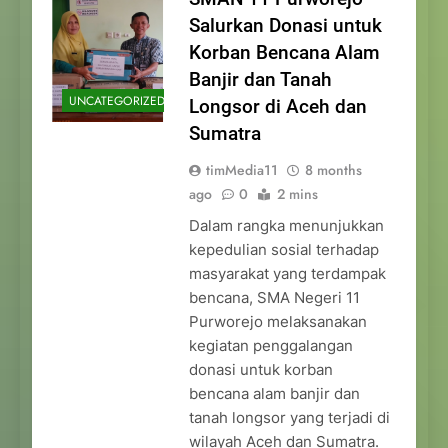
Salurkan Donasi untuk
Korban Bencana Alam
Banjir dan Tanah
UNCATEGORIZED
Longsor di Aceh dan
Sumatra
timMedia11
8 months
ago
0
2 mins
Dalam rangka menunjukkan
kepedulian sosial terhadap
masyarakat yang terdampak
bencana, SMA Negeri 11
Purworejo melaksanakan
kegiatan penggalangan
donasi untuk korban
bencana alam banjir dan
tanah longsor yang terjadi di
wilayah Aceh dan Sumatra.