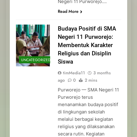
Negeri 11 Purworejo….
Read More
Budaya Positif di SMA
Negeri 11 Purworejo:
Membentuk Karakter
Religius dan Disiplin
UNCATEGORIZED
Siswa
timMedia11
3 months
ago
0
2 mins
Purworejo — SMA Negeri 11
Purworejo terus
menanamkan budaya positif
di lingkungan sekolah
melalui berbagai kegiatan
religius yang dilaksanakan
secara rutin. Kegiatan