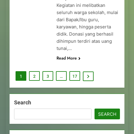
Kegiatan ini melibatkan
seluruh warga sekolah, mulai
dari Bapak/Ibu guru,
karyawan, hingga peserta
didik. Donasi yang berhasil
dihimpun terdiri atas uang
tunai,…
Read More
1
2
3
…
17
Search
SEARCH