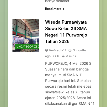
hanya sekadar…
Read More
Wisuda Purnawiyata
Siswa Kelas XII SMA
Negeri 11 Purworejo
Tahun 2026
UNCATEGORIZED
timMedia11
3 months
ago
0
3 mins
PURWOREJO, 4 Mei 2026 S
Suasana haru dan bangga
menyelimuti SMA N 11
Purworejo hari ini. Sekolah
secara resmi telah melepas
siswa/siswi kelas XII tahun
ajaran 2025/2026. Acara ini
dilaksanakan di gor SMA N 11