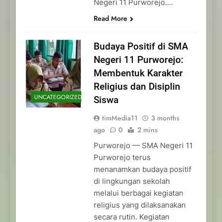
Negeri 11 Purworejo….
Read More
Budaya Positif di SMA
Negeri 11 Purworejo:
Membentuk Karakter
Religius dan Disiplin
UNCATEGORIZED
Siswa
timMedia11
3 months
ago
0
2 mins
Purworejo — SMA Negeri 11
Purworejo terus
menanamkan budaya positif
di lingkungan sekolah
melalui berbagai kegiatan
religius yang dilaksanakan
secara rutin. Kegiatan