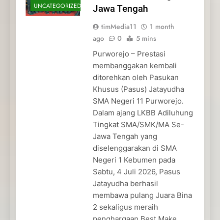
UNCATEGORIZED
Jawa Tengah
timMedia11
1 month
ago
0
5 mins
Purworejo – Prestasi
membanggakan kembali
ditorehkan oleh Pasukan
Khusus (Pasus) Jatayudha
SMA Negeri 11 Purworejo.
Dalam ajang LKBB Adiluhung
Tingkat SMA/SMK/MA Se-
Jawa Tengah yang
diselenggarakan di SMA
Negeri 1 Kebumen pada
Sabtu, 4 Juli 2026, Pasus
Jatayudha berhasil
membawa pulang Juara Bina
2 sekaligus meraih
penghargaan Best Make