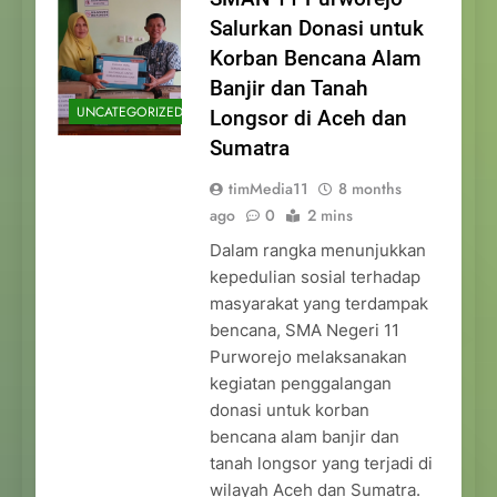
Salurkan Donasi untuk
Korban Bencana Alam
Banjir dan Tanah
UNCATEGORIZED
Longsor di Aceh dan
Sumatra
timMedia11
8 months
ago
0
2 mins
Dalam rangka menunjukkan
kepedulian sosial terhadap
masyarakat yang terdampak
bencana, SMA Negeri 11
Purworejo melaksanakan
kegiatan penggalangan
donasi untuk korban
bencana alam banjir dan
tanah longsor yang terjadi di
wilayah Aceh dan Sumatra.