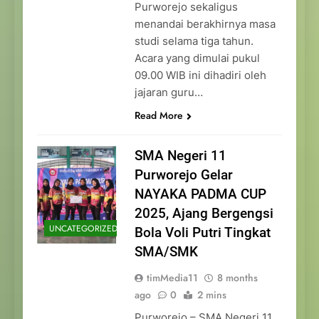
Purworejo sekaligus
menandai berakhirnya masa
studi selama tiga tahun.
Acara yang dimulai pukul
09.00 WIB ini dihadiri oleh
jajaran guru…
Read More
SMA Negeri 11
Purworejo Gelar
NAYAKA PADMA CUP
2025, Ajang Bergengsi
UNCATEGORIZED
Bola Voli Putri Tingkat
SMA/SMK
timMedia11
8 months
ago
0
2 mins
Purworejo – SMA Negeri 11