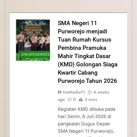
Membentuk Jiwa
Membentuk Jiwa Kepemimpinan,
Membangun Disiplin, Kekompakan, dan
Kwartir Cabang Purworejo Tahun 2026
Kepemimpinan, Disiplin,
Disiplin, dan Pengabdian Generasi
Kepedulian
dan Pengabdian Generasi
Pramuka
SMA Negeri 11
Pramuka
Purworejo menjadi
Tuan Rumah Kursus
Pembina Pramuka
UNCATEGORIZED
Mahir Tingkat Dasar
(KMD) Golongan Siaga
Kwartir Cabang
Purworejo Tahun 2026
timMedia11
4 weeks
ago
0
3 mins
Kegiatan KMD dibuka pada
hari Senin, 6 Juli 2026 di
pangkalan Gugus Depan
SMA Negeri 11 Purworejo,