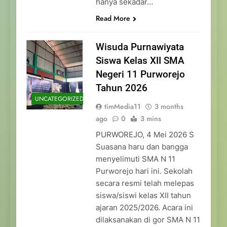
hanya sekadar…
Read More
Wisuda Purnawiyata
Siswa Kelas XII SMA
Negeri 11 Purworejo
Tahun 2026
UNCATEGORIZED
timMedia11
3 months
ago
0
3 mins
PURWOREJO, 4 Mei 2026 S
Suasana haru dan bangga
menyelimuti SMA N 11
Purworejo hari ini. Sekolah
secara resmi telah melepas
siswa/siswi kelas XII tahun
ajaran 2025/2026. Acara ini
dilaksanakan di gor SMA N 11