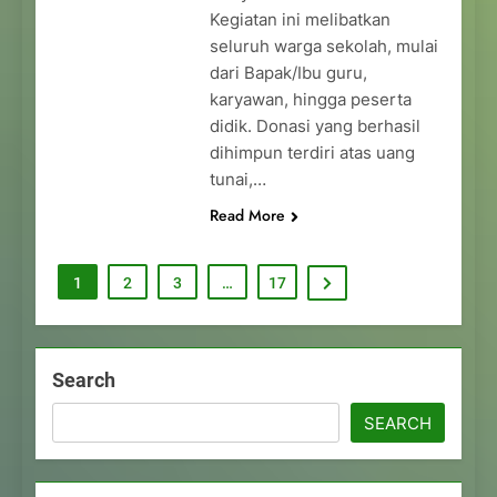
Kegiatan ini melibatkan
seluruh warga sekolah, mulai
dari Bapak/Ibu guru,
karyawan, hingga peserta
didik. Donasi yang berhasil
dihimpun terdiri atas uang
tunai,…
Read More
1
2
3
…
17
Search
SEARCH