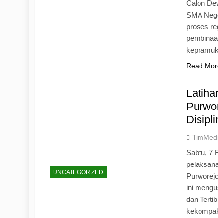
Calon Dew
SMA Neger
proses r
pembinaan
kepramu
Read Mor
Latih
Purwo
Disipl
TimMed
Sabtu, 7 
pelaksan
UNCATEGORIZED
Purworej
ini mengu
dan Tertib
kekompak