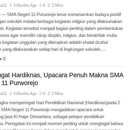
ia11
3 Months Ago
0
2 Mins
o — SMA Negeri 11 Purworejo terus menanamkan budaya positif
ngan sekolah melalui berbagai kegiatan religius yang dilaksanakan
tin. Kegiatan tersebut menjadi bagian penting dalam pembentukan
iswa agar memiliki sikap disiplin, religius, dan berakhlak mulia.
u kegiatan unggulan yang diterapkan adalah shalat dzuhur
 yang dilaksanakan setiap hari di lingkungan sekolah….
e
gat Hardiknas, Upacara Penuh Makna SMA
 11 Purworejo
ia11
3 Months Ago
0
2 Mins
gka memperingati Hari Pendidikan Nasional (Hardiknas)pada 2
, SMA Negeri 11 Purworejo mengadakan upacara untuk
 jasa Ki Hajar Dewantara, sebagai pelopor pendidikan
ia. Peringatan ini menjadi momen penting untuk mengingat bahwa