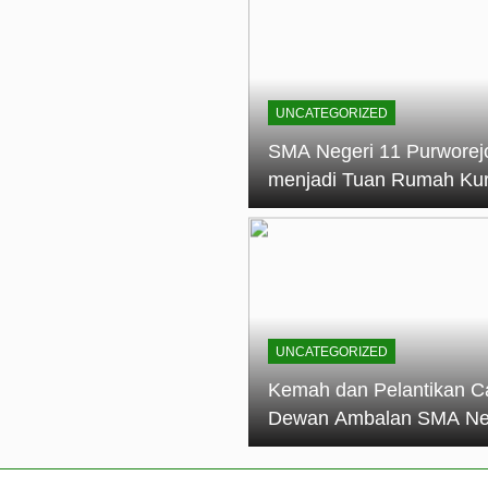
elantikan Calon Dewan Ambalan SMA Negeri 11 Purworejo: M
dian Generasi Pramuka
ungan PKS SMA Negeri 11 Purworejo& SMK Negeri 6 Purwore
ian
UNCATEGORIZED
eri 11 Purworejo Sukses Gelar LPBB Jatayudha Open 2 Tah
SMA Negeri 11 Purworej
menjadi Tuan Rumah Ku
tif di SMA Negeri 11 Purworejo: Membentuk Karakter Religius 
Pembina Pramuka Mahir
Tingkat Dasar (KMD) Go
Siaga Kwartir Cabang
Purworejo Tahun 2026
UNCATEGORIZED
Kemah dan Pelantikan C
Dewan Ambalan SMA Ne
11 Purworejo: Membentu
Kepemimpinan, Disiplin,