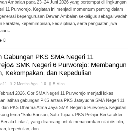
an Ambalan pada 23–24 Juni 2026 yang bertempat di lingkungan
i 11 Purworejo. Kegiatan ini menjadi momentum penting dalam
egenerasi kepengurusan Dewan Ambalan sekaligus sebagai wadah
 karakter, kepemimpinan, kedisiplinan, serta penguatan jiwa
kaan…
e
an Gabungan PKS SMA Negeri 11
rejo& SMK Negeri 6 Purworejo: Membangun
in, Kekompakan, dan Kepedulian
ia11
2 Months Ago
0
5 Mins
Februari 2026, Gor SMA Negeri 11 Purworejo menjadi lokasi
aan latihan gabungan PKS antara PKS Jatayudha SMA Negeri 11
o dan PKS Dharma Atma Jaya SMK Negeri 6 Purworejo. Kegiatan
sung tema “Satu Barisan, Satu Tujuan: PKS Pelajar Berkarakter
 Berlalu Lintas”, yang dirancang untuk menanamkan nilai disiplin,
an, kepedulian, dan…