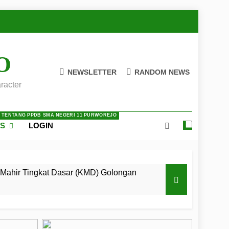
O
NEWSLETTER
RANDOM NEWS
racter
A TENTANG PPDB SMA NEGERI 11 PURWOREJO
ES
LOGIN
Mahir Tingkat Dasar (KMD) Golongan
 LKBB Adiluhung Se-Jawa Tengah