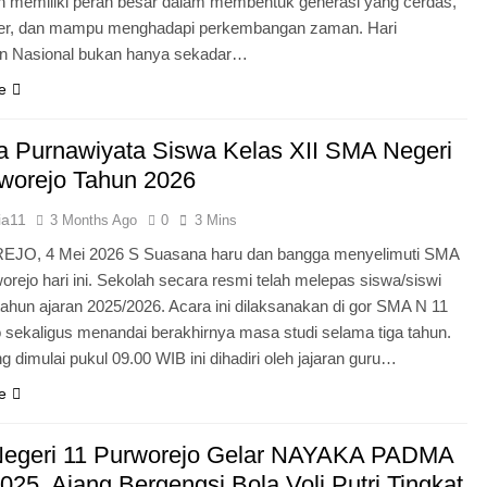
n memiliki peran besar dalam membentuk generasi yang cerdas,
ter, dan mampu menghadapi perkembangan zaman. Hari
an Nasional bukan hanya sekadar…
e
 Purnawiyata Siswa Kelas XII SMA Negeri
worejo Tahun 2026
ia11
3 Months Ago
0
3 Mins
O, 4 Mei 2026 S Suasana haru dan bangga menyelimuti SMA
orejo hari ini. Sekolah secara resmi telah melepas siswa/siswi
 tahun ajaran 2025/2026. Acara ini dilaksanakan di gor SMA N 11
 sekaligus menandai berakhirnya masa studi selama tiga tahun.
g dimulai pukul 09.00 WIB ini dihadiri oleh jajaran guru…
e
egeri 11 Purworejo Gelar NAYAKA PADMA
25, Ajang Bergengsi Bola Voli Putri Tingkat