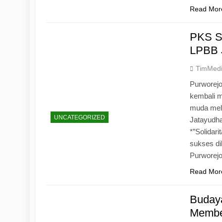
Read Mor
PKS S
LPBB 
TimMed
Purworejo
kembali 
muda mela
UNCATEGORIZED
Jatayudh
*”Solidar
sukses di
Purworej
Read Mor
Budaya
Memben