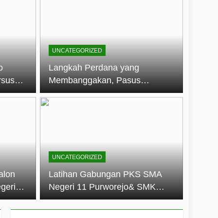
embentuk Jiwa Kepemimpinan, Disiplin,
jo: Membangun Disiplin, Kekompakan,
UNCATEGORIZED
un 2026
o
Langkah Perdana yang
rsus
Membanggakan, Pasus
dan Disiplin Siswa
Jatayudha Ukir Prestasi di
longan
LKBB Adiluhung Se-Jawa
Tengah
UNCATEGORIZED
alon
Latihan Gabungan PKS SMA
geri
Negeri 11 Purworejo& SMK
k Jiwa
Negeri 6 Purworejo:
 dan
Membangun Disiplin,