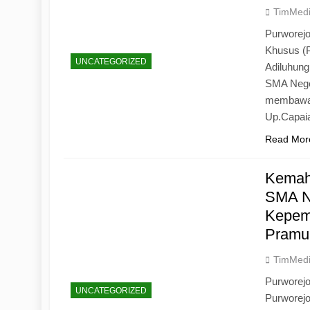
TimMed
Purworejo
Khusus (
UNCATEGORIZED
Adiluhun
SMA Neger
membawa 
Up.Capaia
Read Mor
Kemah
SMA N
Kepemi
Pramu
TimMed
Purworej
UNCATEGORIZED
Purworej