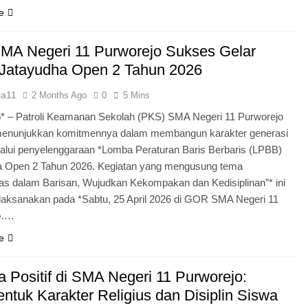
e
MA Negeri 11 Purworejo Sukses Gelar
Jatayudha Open 2 Tahun 2026
ia11
2 Months Ago
0
5 Mins
* – Patroli Keamanan Sekolah (PKS) SMA Negeri 11 Purworejo
menunjukkan komitmennya dalam membangun karakter generasi
lui penyelenggaraan *Lomba Peraturan Baris Berbaris (LPBB)
a Open 2 Tahun 2026. Kegiatan yang mengusung tema
itas dalam Barisan, Wujudkan Kekompakan dan Kedisiplinan”* ini
laksanakan pada *Sabtu, 25 April 2026 di GOR SMA Negeri 11
o….
e
 Positif di SMA Negeri 11 Purworejo:
tuk Karakter Religius dan Disiplin Siswa