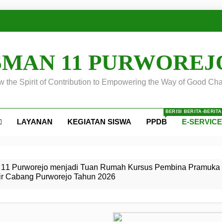
SMAN 11 PURWOREJ
 the Spirit of Contribution to Empowering the Way of Good Cha
BERISI BERITA-BERIT
LAYANAN
KEGIATAN SISWA
PPDB
E-SERVIC
ejo
 Calon
S SMA
ursus
s
egeri 11
 SMK
11 Purworejo menjadi Tuan Rumah Kursus Pembina Pramuka 
ir Cabang Purworejo Tahun 2026
r Tingkat
i di LKBB
 Jiwa
Membangun
di pangkalan Gugus Depan
ehkan oleh Pasukan Khusus
SMA Negeri 11 Purworejo
o menjadi lokasi pelaksanaan
 Siaga
ngah
, dan
dan
dana yang Membanggakan, Pasus Jatayudha Ukir Prestasi di
ejo Tahun
Pramuka