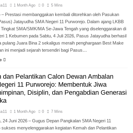
ia11
1 Month Ago
0
5 Mins
 – Prestasi membanggakan kembali ditorehkan oleh Pasukan
Pasus) Jatayudha SMA Negeri 11 Purworejo. Dalam ajang LKBB
g Tingkat SMA/SMK/MA Se-Jawa Tengah yang diselenggarakan di
i 1 Kebumen pada Sabtu, 4 Juli 2026, Pasus Jatayudha berhasil
pulang Juara Bina 2 sekaligus meraih penghargaan Best Make
n ini menjadi sejarah tersendiri bagi Pasus…
e
 dan Pelantikan Calon Dewan Ambalan
egeri 11 Purworejo: Membentuk Jiwa
mpinan, Disiplin, dan Pengabdian Generasi
ka
ia11
1 Month Ago
0
7 Mins
o, 24 Juni 2026 – Gugus Depan Pangkalan SMA Negeri 11
o sukses menyelenggarakan kegiatan Kemah dan Pelantikan