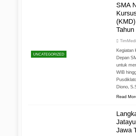
SMA N
Kursu
(KMD)
Tahun
TimMed
Kegiatan 
UNCATEGORIZED
Depan SM
untuk mem
WIB hingg
Pusdiklat
Diono, S
Read Mor
Langk
Jatayu
Jawa 