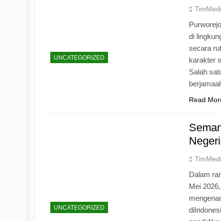
TimMed
Purworej
di lingku
secara ru
UNCATEGORIZED
karakter s
Salah sat
berjamaah
Read Mor
Seman
Negeri
TimMed
Dalam ran
Mei 2026
mengenang
UNCATEGORIZED
diIndones