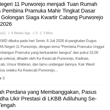
egeri 11 Purworejo menjadi Tuan Rumah
Pengabdian Generasi P
s Pembina Pramuka Mahir Tingkat Dasar
 Golongan Siaga Kwartir Cabang Purworejo
 2026
ia11
4 Weeks Ago
0
3 Mins
KMD dibuka pada hari Senin, 6 Juli 2026 di pangkalan Gugus
A Negeri 11 Purworejo, dengan tema “Pembina Pramuka Unggul
bangun Pramuka yang berkarakter bangsa” dari pukul 15.00
a selesai, dihadiri oleh Ka Kwarcab Purworejo, Kadinas,
cab, Unsur Mabiran, dan tamu undangan lainnya. Kak Wasit
.Sos selaku Ka Kwarcab Purworejo…
e
ah Perdana yang Membanggakan, Pasus
dha Ukir Prestasi di LKBB Adiluhung Se-
Tengah