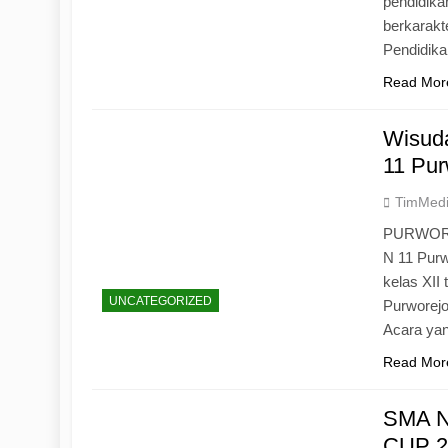
pendidika
berkarak
Pendidik
Read Mor
Wisuda
11 Pur
TimMed
PURWOREJ
N 11 Purw
kelas XII
UNCATEGORIZED
Purworejo
Acara yan
Read Mor
SMA N
CUP 20