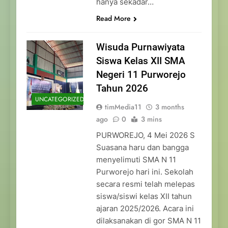
hanya sekadar…
Read More
Wisuda Purnawiyata
Siswa Kelas XII SMA
Negeri 11 Purworejo
Tahun 2026
UNCATEGORIZED
timMedia11
3 months
ago
0
3 mins
PURWOREJO, 4 Mei 2026 S
Suasana haru dan bangga
menyelimuti SMA N 11
Purworejo hari ini. Sekolah
secara resmi telah melepas
siswa/siswi kelas XII tahun
ajaran 2025/2026. Acara ini
dilaksanakan di gor SMA N 11