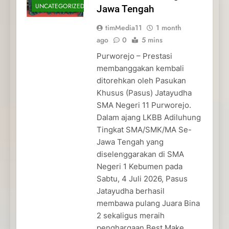
UNCATEGORIZED
Jawa Tengah
timMedia11
1 month
ago
0
5 mins
Purworejo – Prestasi
membanggakan kembali
ditorehkan oleh Pasukan
Khusus (Pasus) Jatayudha
SMA Negeri 11 Purworejo.
Dalam ajang LKBB Adiluhung
Tingkat SMA/SMK/MA Se-
Jawa Tengah yang
diselenggarakan di SMA
Negeri 1 Kebumen pada
Sabtu, 4 Juli 2026, Pasus
Jatayudha berhasil
membawa pulang Juara Bina
2 sekaligus meraih
penghargaan Best Make