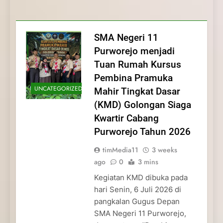
Membentuk Jiwa
Membentuk Jiwa Kepemimpinan,
Membangun Disiplin, Kekompakan, dan
Kwartir Cabang Purworejo Tahun 2026
Kepemimpinan, Disiplin,
Disiplin, dan Pengabdian Generasi
Kepedulian
dan Pengabdian Generasi
Pramuka
SMA Negeri 11
Pramuka
Purworejo menjadi
Tuan Rumah Kursus
Pembina Pramuka
UNCATEGORIZED
Mahir Tingkat Dasar
(KMD) Golongan Siaga
Kwartir Cabang
Purworejo Tahun 2026
timMedia11
3 weeks
ago
0
3 mins
Kegiatan KMD dibuka pada
hari Senin, 6 Juli 2026 di
pangkalan Gugus Depan
SMA Negeri 11 Purworejo,