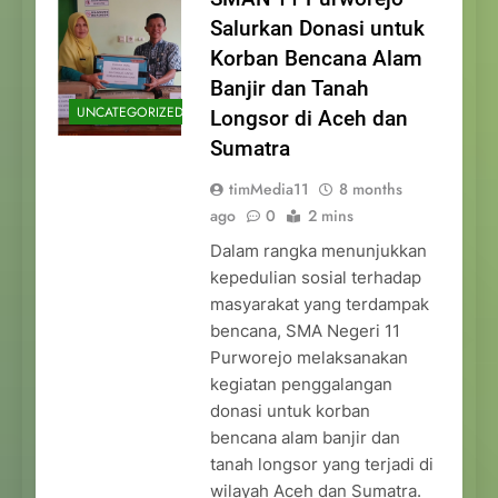
Salurkan Donasi untuk
Korban Bencana Alam
Banjir dan Tanah
UNCATEGORIZED
Longsor di Aceh dan
Sumatra
timMedia11
8 months
ago
0
2 mins
Dalam rangka menunjukkan
kepedulian sosial terhadap
masyarakat yang terdampak
bencana, SMA Negeri 11
Purworejo melaksanakan
kegiatan penggalangan
donasi untuk korban
bencana alam banjir dan
tanah longsor yang terjadi di
wilayah Aceh dan Sumatra.