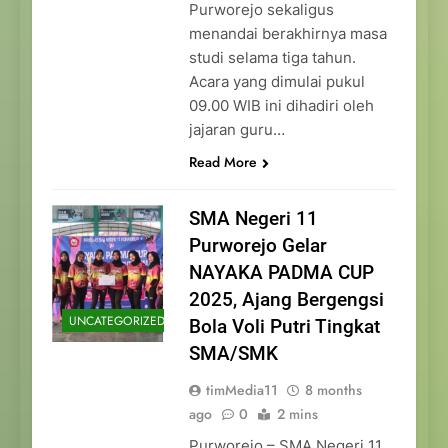
Purworejo sekaligus
menandai berakhirnya masa
studi selama tiga tahun.
Acara yang dimulai pukul
09.00 WIB ini dihadiri oleh
jajaran guru…
Read More
SMA Negeri 11
Purworejo Gelar
NAYAKA PADMA CUP
2025, Ajang Bergengsi
UNCATEGORIZED
Bola Voli Putri Tingkat
SMA/SMK
timMedia11
8 months
ago
0
2 mins
Purworejo – SMA Negeri 11