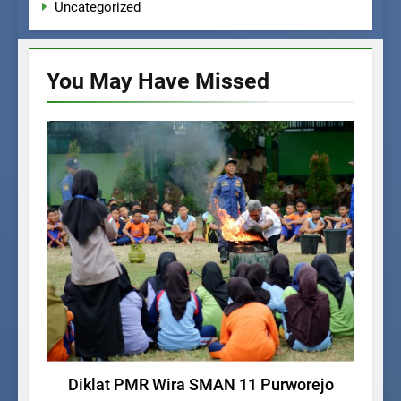
Uncategorized
You May Have
Missed
KEGIATAN SISWA
Diklat PMR Wira SMAN 11 Purworejo
Test uji co