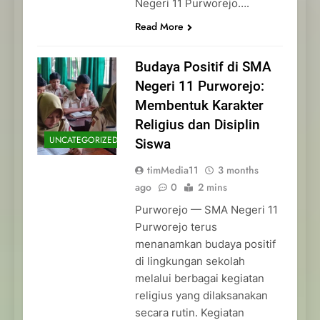
Negeri 11 Purworejo….
Read More
Budaya Positif di SMA
Negeri 11 Purworejo:
Membentuk Karakter
Religius dan Disiplin
UNCATEGORIZED
Siswa
timMedia11
3 months
ago
0
2 mins
Purworejo — SMA Negeri 11
Purworejo terus
menanamkan budaya positif
di lingkungan sekolah
melalui berbagai kegiatan
religius yang dilaksanakan
secara rutin. Kegiatan