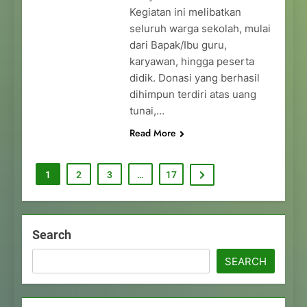
Kegiatan ini melibatkan
seluruh warga sekolah, mulai
dari Bapak/Ibu guru,
karyawan, hingga peserta
didik. Donasi yang berhasil
dihimpun terdiri atas uang
tunai,…
Read More
1
2
3
…
17
Search
SEARCH