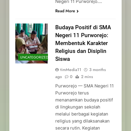
Negeri 11 Purworejo….
Read More
Budaya Positif di SMA
Negeri 11 Purworejo:
Membentuk Karakter
Religius dan Disiplin
UNCATEGORIZED
Siswa
timMedia11
3 months
ago
0
2 mins
Purworejo — SMA Negeri 11
Purworejo terus
menanamkan budaya positif
di lingkungan sekolah
melalui berbagai kegiatan
religius yang dilaksanakan
secara rutin. Kegiatan