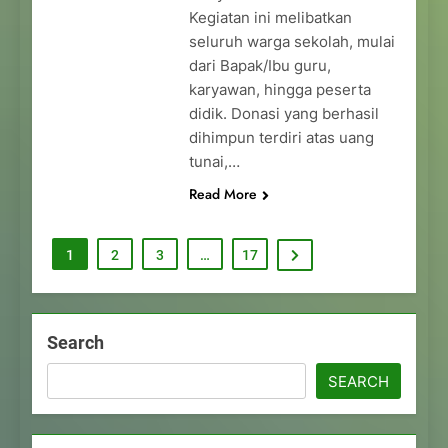
Kegiatan ini melibatkan
seluruh warga sekolah, mulai
dari Bapak/Ibu guru,
karyawan, hingga peserta
didik. Donasi yang berhasil
dihimpun terdiri atas uang
tunai,…
Read More
1
2
3
…
17
Search
SEARCH