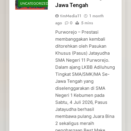
UNCATEGORIZED
Jawa Tengah
timMedia11
1 month
ago
0
5 mins
Purworejo – Prestasi
membanggakan kembali
ditorehkan oleh Pasukan
Khusus (Pasus) Jatayudha
SMA Negeri 11 Purworejo.
Dalam ajang LKBB Adiluhung
Tingkat SMA/SMK/MA Se-
Jawa Tengah yang
diselenggarakan di SMA
Negeri 1 Kebumen pada
Sabtu, 4 Juli 2026, Pasus
Jatayudha berhasil
membawa pulang Juara Bina
2 sekaligus meraih
penghargaan Best Make