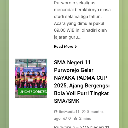
Purworejo sekaligus
menandai berakhirnya masa
studi selama tiga tahun.
Acara yang dimulai pukul
09.00 WIB ini dihadiri oleh
jajaran guru…
Read More
SMA Negeri 11
Purworejo Gelar
NAYAKA PADMA CUP
2025, Ajang Bergengsi
UNCATEGORIZED
Bola Voli Putri Tingkat
SMA/SMK
timMedia11
8 months
ago
0
2 mins
Purworejo – SMA Negeri 11