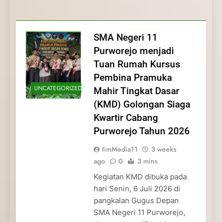
Membentuk Jiwa
Membentuk Jiwa Kepemimpinan,
Membangun Disiplin, Kekompakan, dan
Kwartir Cabang Purworejo Tahun 2026
Kepemimpinan, Disiplin,
Disiplin, dan Pengabdian Generasi
Kepedulian
dan Pengabdian Generasi
Pramuka
SMA Negeri 11
Pramuka
Purworejo menjadi
Tuan Rumah Kursus
Pembina Pramuka
UNCATEGORIZED
Mahir Tingkat Dasar
(KMD) Golongan Siaga
Kwartir Cabang
Purworejo Tahun 2026
timMedia11
3 weeks
ago
0
3 mins
Kegiatan KMD dibuka pada
hari Senin, 6 Juli 2026 di
pangkalan Gugus Depan
SMA Negeri 11 Purworejo,