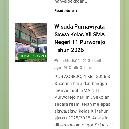
hanya sekadar…
Read More
Wisuda Purnawiyata
Siswa Kelas XII SMA
Negeri 11 Purworejo
Tahun 2026
UNCATEGORIZED
timMedia11
3 months
ago
0
3 mins
PURWOREJO, 4 Mei 2026 S
Suasana haru dan bangga
menyelimuti SMA N 11
Purworejo hari ini. Sekolah
secara resmi telah melepas
siswa/siswi kelas XII tahun
ajaran 2025/2026. Acara ini
dilaksanakan di gor SMA N 11