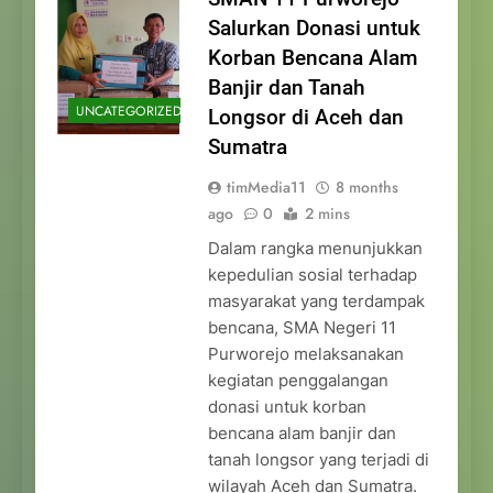
Salurkan Donasi untuk
Korban Bencana Alam
Banjir dan Tanah
UNCATEGORIZED
Longsor di Aceh dan
Sumatra
timMedia11
8 months
ago
0
2 mins
Dalam rangka menunjukkan
kepedulian sosial terhadap
masyarakat yang terdampak
bencana, SMA Negeri 11
Purworejo melaksanakan
kegiatan penggalangan
donasi untuk korban
bencana alam banjir dan
tanah longsor yang terjadi di
wilayah Aceh dan Sumatra.